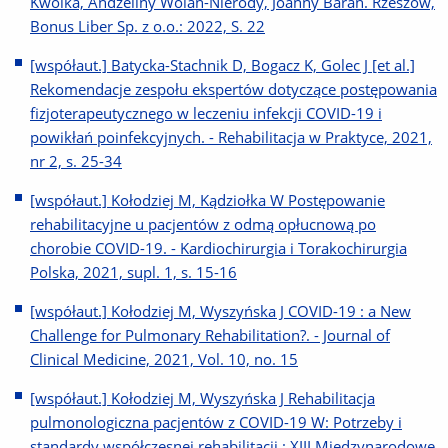
Kwolka, Andżeliny Wolan-Nierody, Joanny Baran. Rzeszów,
Bonus Liber Sp. z o.o.: 2022, S. 22
[współaut.] Batycka-Stachnik D, Bogacz K, Golec J [et al.]
Rekomendacje zespołu ekspertów dotyczące postępowania
fizjoterapeutycznego w leczeniu infekcji COVID-19 i
powikłań poinfekcyjnych. - Rehabilitacja w Praktyce, 2021,
nr 2, s. 25-34
[współaut.] Kołodziej M, Kądziołka W Postępowanie
rehabilitacyjne u pacjentów z odmą opłucnową po
chorobie COVID-19. - Kardiochirurgia i Torakochirurgia
Polska, 2021, supl. 1, s. 15-16
[współaut.] Kołodziej M, Wyszyńska J COVID-19 : a New
Challenge for Pulmonary Rehabilitation?. - Journal of
Clinical Medicine, 2021, Vol. 10, no. 15
[współaut.] Kołodziej M, Wyszyńska J Rehabilitacja
pulmonologiczna pacjentów z COVID-19 W: Potrzeby i
standardy współczesnej rehabilitacji : XIII Międzynarodowe