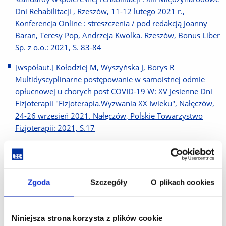
Dni Rehabilitacji , Rzeszów, 11-12 lutego 2021 r.,
Konferencja Online : streszczenia / pod redakcją Joanny
Baran, Teresy Pop, Andrzeja Kwolka. Rzeszów, Bonus Liber
Sp. z o.o.: 2021, S. 83-84
[współaut.] Kołodziej M, Wyszyńska J, Borys R
Multidyscyplinarne postępowanie w samoistnej odmie
opłucnowej u chorych post COVID-19 W: XV Jesienne Dni
Fizjoterapii "Fizjoterapia.Wyzwania XX Iwieku", Nałęczów,
24-26 wrzesień 2021. Nałęczów, Polskie Towarzystwo
Fizjoterapii: 2021, S.17
Znaczenie rehabilitacji oddechowej u pacjentów z
drenażem klatki piersiowej leczonych z powodu odmy
opłucnowej W: Różnorodność problemów klinicznych i
Zgoda
Szczegóły
O plikach cookies
badawczych w naukach o zdrowiu. T. 1 / pod redakcją Lidii
Perenc. Rzeszów, Uniwersytet Rzeszowski: 2021, S. 161-
171
Niniejsza strona korzysta z plików cookie