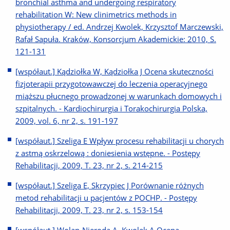
bronchial asthma and undergoing respiratory
rehabilitation W: New clinimetrics methods in
physiotherapy / ed. Andrzej Kwolek, Krzysztof Marczewski,
Rafał Sapuła. Kraków, Konsorcjum Akademickie: 2010, S.
121-131
[współaut.] Kądziołka W, Kądziołka J Ocena skuteczności
fizjoterapii przygotowawczej do leczenia operacyjnego
miąższu płucnego prowadzonej w warunkach domowych i
szpitalnych. - Kardiochirurgia i Torakochirurgia Polska,
2009, vol. 6, nr 2, s. 191-197
[współaut.] Szeliga E Wpływ procesu rehabilitacji u chorych
z astmą oskrzelową : doniesienia wstępne. - Postępy
Rehabilitacji, 2009, T. 23, nr 2, s. 214-215
[współaut.] Szeliga E, Skrzypiec J Porównanie różnych
metod rehabilitacji u pacjentów z POCHP. - Postępy
Rehabilitacji, 2009, T. 23, nr 2, s. 153-154