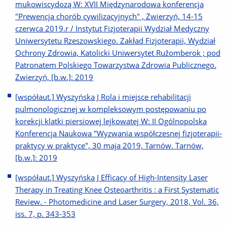
mukowiscydozą W: XVII Międzynarodowa konferencja
"Prewencja chorób cywilizacyjnych" , Zwierzyń, 14-15
czerwca 2019.r / Instytut Fizjoterapii Wydział Medyczny
Uniwersytetu Rzeszowskiego. Zakład Fizjoterapii, Wydział
Ochrony Zdrowia, Katolicki Uniwersytet Ružomberok ; pod
Patronatem Polskiego Towarzystwa Zdrowia Publicznego.
Zwierzyń, [b.w.]: 2019
[współaut.] Wyszyńska J Rola i miejsce rehabilitacji
pulmonologicznej w kompleksowym postępowaniu po
korekcji klatki piersiowej lejkowatej W: II Ogólnopolska
Konferencja Naukowa "Wyzwania współczesnej fizjoterapii-
praktycy w praktyce", 30 maja 2019, Tarnów. Tarnów,
[b.w.]: 2019
[współaut.] Wyszyńska J Efficacy of High-Intensity Laser
Therapy in Treating Knee Osteoarthritis : a First Systematic
Review. - Photomedicine and Laser Surgery, 2018, Vol. 36,
iss. 7, p. 343-353