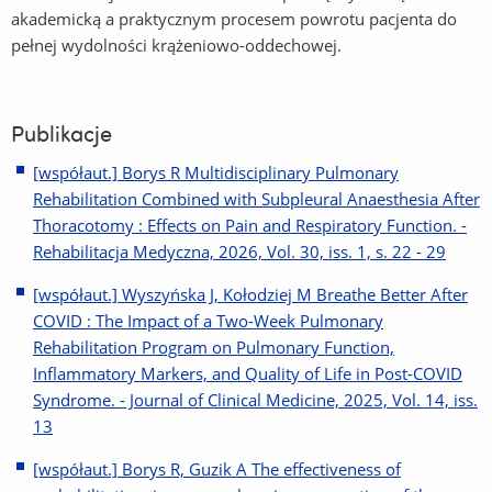
akademicką a praktycznym procesem powrotu pacjenta do
pełnej wydolności krążeniowo-oddechowej.
Publikacje
[współaut.] Borys R Multidisciplinary Pulmonary
Rehabilitation Combined with Subpleural Anaesthesia After
Thoracotomy : Effects on Pain and Respiratory Function. -
Rehabilitacja Medyczna, 2026, Vol. 30, iss. 1, s. 22 - 29
[współaut.] Wyszyńska J, Kołodziej M Breathe Better After
COVID : The Impact of a Two-Week Pulmonary
Rehabilitation Program on Pulmonary Function,
Inflammatory Markers, and Quality of Life in Post-COVID
Syndrome. - Journal of Clinical Medicine, 2025, Vol. 14, iss.
13
[współaut.] Borys R, Guzik A The effectiveness of