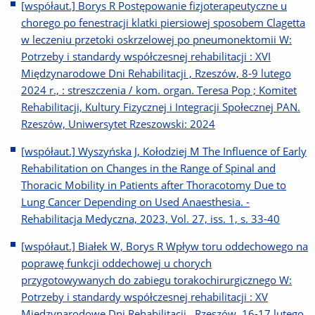
[współaut.] Borys R Postępowanie fizjoterapeutyczne u
chorego po fenestracji klatki piersiowej sposobem Clagetta
w leczeniu przetoki oskrzelowej po pneumonektomii W:
Potrzeby i standardy współczesnej rehabilitacji : XVI
Międzynarodowe Dni Rehabilitacji , Rzeszów, 8-9 lutego
2024 r., : streszczenia / kom. organ. Teresa Pop ; Komitet
Rehabilitacji, Kultury Fizycznej i Integracji Społecznej PAN.
Rzeszów, Uniwersytet Rzeszowski: 2024
[współaut.] Wyszyńska J, Kołodziej M The Influence of Early
Rehabilitation on Changes in the Range of Spinal and
Thoracic Mobility in Patients after Thoracotomy Due to
Lung Cancer Depending on Used Anaesthesia. -
Rehabilitacja Medyczna, 2023, Vol. 27, iss. 1, s. 33-40
[współaut.] Białek W, Borys R Wpływ toru oddechowego na
poprawę funkcji oddechowej u chorych
przygotowywanych do zabiegu torakochirurgicznego W:
Potrzeby i standardy współczesnej rehabilitacji : XV
Międzynarodowe Dni Rehabilitacji , Rzeszów, 16-17 lutego