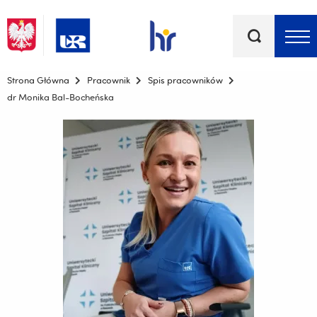
Słowa
kluczowe
Menu - górna belka
Strona Główna
Pracownik
Spis pracowników
dr Monika Bal-Bocheńska