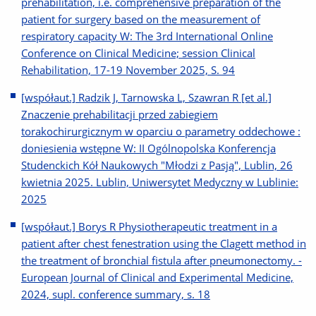
prehabilitation, i.e. comprehensive preparation of the
patient for surgery based on the measurement of
respiratory capacity W: The 3rd International Online
Conference on Clinical Medicine; session Clinical
Rehabilitation, 17-19 November 2025, S. 94
[współaut.] Radzik J, Tarnowska L, Szawran R [et al.]
Znaczenie prehabilitacji przed zabiegiem
torakochirurgicznym w oparciu o parametry oddechowe :
doniesienia wstępne W: II Ogólnopolska Konferencja
Studenckich Kół Naukowych "Młodzi z Pasją", Lublin, 26
kwietnia 2025. Lublin, Uniwersytet Medyczny w Lublinie:
2025
[współaut.] Borys R Physiotherapeutic treatment in a
patient after chest fenestration using the Clagett method in
the treatment of bronchial fistula after pneumonectomy. -
European Journal of Clinical and Experimental Medicine,
2024, supl. conference summary, s. 18