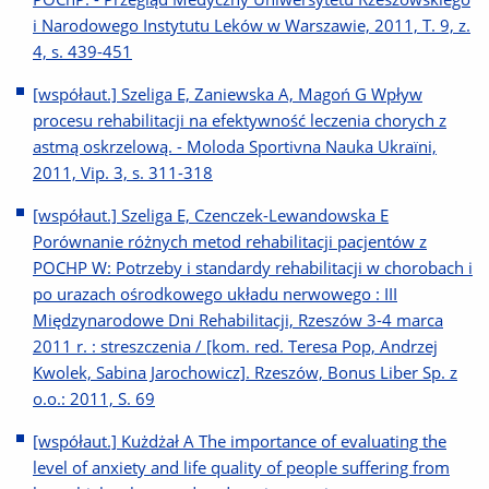
i Narodowego Instytutu Leków w Warszawie, 2011, T. 9, z.
4, s. 439-451
[współaut.] Szeliga E, Zaniewska A, Magoń G Wpływ
procesu rehabilitacji na efektywność leczenia chorych z
astmą oskrzelową. - Moloda Sportivna Nauka Ukraïni,
2011, Vip. 3, s. 311-318
[współaut.] Szeliga E, Czenczek-Lewandowska E
Porównanie różnych metod rehabilitacji pacjentów z
POCHP W: Potrzeby i standardy rehabilitacji w chorobach i
po urazach ośrodkowego układu nerwowego : III
Międzynarodowe Dni Rehabilitacji, Rzeszów 3-4 marca
2011 r. : streszczenia / [kom. red. Teresa Pop, Andrzej
Kwolek, Sabina Jarochowicz]. Rzeszów, Bonus Liber Sp. z
o.o.: 2011, S. 69
[współaut.] Kużdżał A The importance of evaluating the
level of anxiety and life quality of people suffering from