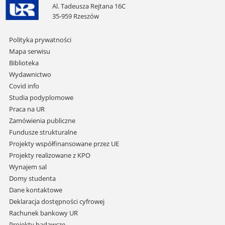
Al. Tadeusza Rejtana 16C
35-959 Rzeszów
Pomiń
Polityka prywatności
nawigację
Mapa serwisu
i
Biblioteka
przejdź
Wydawnictwo
do
Covid info
treści
Studia podyplomowe
Praca na UR
Zamówienia publiczne
Fundusze strukturalne
Projekty współfinansowane przez UE
Projekty realizowane z KPO
Wynajem sal
Domy studenta
Dane kontaktowe
Deklaracja dostępności cyfrowej
Rachunek bankowy UR
Projekty badawcze