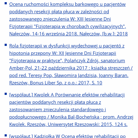
Ocena ruchomości kompleksu barkowego u pacjentów
poddanych resekcji płata płuca w zależności od
zastosowanego znieczulenia W: XIII Jesienne Dni
Fizjoterapii "Fizjoterapia w chorobach cywilizacyjnych",
Nałęczów, 14-16 września 2018. Nałęczów, [b.w.]: 2018
Rola fizjoterapii w dysfunkcji wydechowej u pacjentó z
hipotonią przepony W: XII Jesienne Dni Fizjoterapii
"Fizjoterapia w praktyce", Polańczyk Zdrój, sanatorium
Amber-Pol, 21-22 października 2017 : książka streszczeń /
pod red. Teresy Pop, Sławomira Jandzisia, Joanny Baran.
Rzeszów, Bonus Liber Sp. z o.o.: 2017, S. 10
[współaut.] Kwolek A Porównanie efektów rehabilitacji
pacjentów poddanych resekcji płata płuca z
zastosowaniem znieczulenia standardowego i
podopłucnowego / Monika Bal-Bocheńska ; prom. Andrzej
Kwolek. Rzeszów, Uniwersytet Rzeszowski: 2015, 124 s.
[współaut.] Kądziołka W Ocena efektów rehabilitacji po