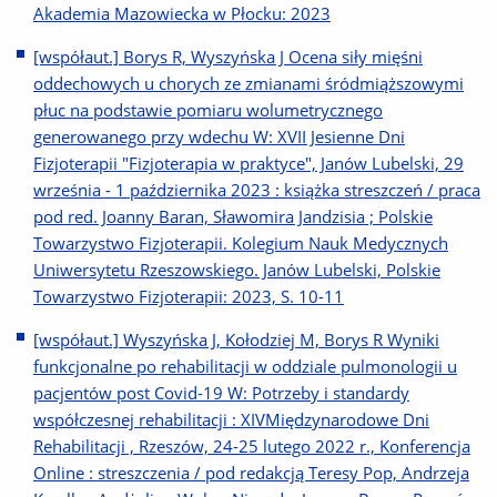
Akademia Mazowiecka w Płocku: 2023
[współaut.] Borys R, Wyszyńska J Ocena siły mięśni
oddechowych u chorych ze zmianami śródmiąższowymi
płuc na podstawie pomiaru wolumetrycznego
generowanego przy wdechu W: XVII Jesienne Dni
Fizjoterapii "Fizjoterapia w praktyce", Janów Lubelski, 29
września - 1 października 2023 : książka streszczeń / praca
pod red. Joanny Baran, Sławomira Jandzisia ; Polskie
Towarzystwo Fizjoterapii. Kolegium Nauk Medycznych
Uniwersytetu Rzeszowskiego. Janów Lubelski, Polskie
Towarzystwo Fizjoterapii: 2023, S. 10-11
[współaut.] Wyszyńska J, Kołodziej M, Borys R Wyniki
funkcjonalne po rehabilitacji w oddziale pulmonologii u
pacjentów post Covid-19 W: Potrzeby i standardy
współczesnej rehabilitacji : XIVMiędzynarodowe Dni
Rehabilitacji , Rzeszów, 24-25 lutego 2022 r., Konferencja
Online : streszczenia / pod redakcją Teresy Pop, Andrzeja