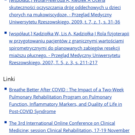
[współaut.] Wolan-Nieroda A, Kwolek A Ocena
skuteczności oczyszczania dróg oddechowych u dzieci
chorych na mukowiscydozę. - Przegląd Medyczny
Uniwersytetu Rzeszowskiego, 2009, t. 7, z. 1, s. 31-36
[współaut.] Kądziołka W, Lis A, Kądziołka J Rola fizjoterapii
w przygotowaniu pacjentów z granicznymi wartościami
spirometrycznymi do planowanych zabiegów resekcji
miąższu płucnego. - Przegląd Medyczny Uniwersytetu
Rzeszowskiego, 2007, T. 5, z. 3, s. 211-217
Linki
Breathe Better After COVID : The Impact of a Two-Week
Pulmonary Rehabilitation Program on Pulmonary
Function, Inflammatory Markers, and Quality of Life in
Post-COVID Syndrome
The 3rd International Online Conference on Clinical
Medicine; session Clinical Rehabilitation, 17-19 November