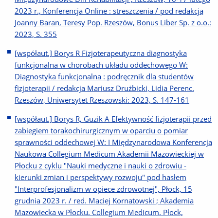
2023 r., Konferencja Online : streszczenia / pod redakcją
Joanny Baran, Teresy Pop. Rzeszów, Bonus Liber Sp. z o.o.:
2023, S. 355
[współaut.] Borys R Fizjoterapeutyczna diagnostyka
funkcjonalna w chorobach układu oddechowego W:
Diagnostyka funkcjonalna : podręcznik dla studentów
fizjoterapii / redakcja Mariusz Drużbicki, Lidia Perenc.
Rzeszów, Uniwersytet Rzeszowski: 2023, S. 147-161
[współaut.] Borys R, Guzik A Efektywność fizjoterapii przed
zabiegiem torakochirurgicznym w oparciu o pomiar
sprawności oddechowej W: I Międzynarodowa Konferencja
Naukowa Collegium Medicum Akademii Mazowieckiej w
Płocku z cyklu "Nauki medyczne i nauki o zdrowiu -
kierunki zmian i perspektywy rozwoju" pod hasłem
"Interprofesjonalizm w opiece zdrowotnej", Płock, 15
grudnia 2023 r. / red. Maciej Kornatowski ; Akademia
Mazowiecka w Płocku. Collegium Medicum. Płock,