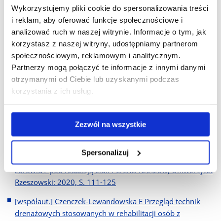
[współaut.] Wyszyńska J, Kądziołka W Early and
Wykorzystujemy pliki cookie do spersonalizowania treści
interdisciplinary physiotherapy in a patient in the intensive
i reklam, aby oferować funkcje społecznościowe i
care unit with a bronchopulmonary fistula after thoracic
analizować ruch w naszej witrynie. Informacje o tym, jak
fenestration : a case report. - Advances in Respiratory
korzystasz z naszej witryny, udostępniamy partnerom
Medicine, 2020, vol. 88, nr 5, s. 450-453
społecznościowym, reklamowym i analitycznym.
Partnerzy mogą połączyć te informacje z innymi danymi
[współaut.] Żmuda A Innowacyjność w procesie
otrzymanymi od Ciebie lub uzyskanymi podczas
rehabilitacji u pacjentów z zaburzeniami chodu W:
korzystania z ich usług.
Współczesne kierunki badań w naukach o zdrowiu / pod
redakcją Lidii Perenc. Rzeszów, Uniwersytet Rzeszowski:
2020, S. 272-291
Zezwól na wszystkie
[współaut.] Wyszyńska J Postoperacyjna fizjoterapia
oddechowa u pacjentów torakochirurgicznych z hipotonią
Spersonalizuj
przepony W: Współczesne kierunki badań w naukach o
zdrowiu / pod redakcją Lidii Perenc. Rzeszów, Uniwersytet
Rzeszowski: 2020, S. 111-125
[współaut.] Czenczek-Lewandowska E Przegląd technik
drenażowych stosowanych w rehabilitacji osób z