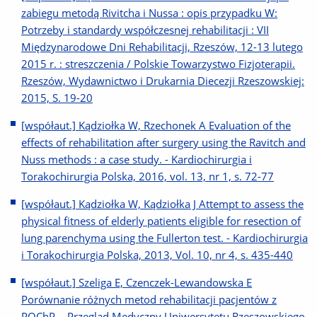
zabiegu metodą Rivitcha i Nussa : opis przypadku W:
Potrzeby i standardy współczesnej rehabilitacji : VII
Międzynarodowe Dni Rehabilitacji, Rzeszów, 12-13 lutego
2015 r. : streszczenia / Polskie Towarzystwo Fizjoterapii.
Rzeszów, Wydawnictwo i Drukarnia Diecezji Rzeszowskiej:
2015, S. 19-20
[współaut.] Kądziołka W, Rzechonek A Evaluation of the
effects of rehabilitation after surgery using the Ravitch and
Nuss methods : a case study. - Kardiochirurgia i
Torakochirurgia Polska, 2016, vol. 13, nr 1, s. 72-77
[współaut.] Kądziołka W, Kądziołka J Attempt to assess the
physical fitness of elderly patients eligible for resection of
lung parenchyma using the Fullerton test. - Kardiochirurgia
i Torakochirurgia Polska, 2013, Vol. 10, nr 4, s. 435-440
[współaut.] Szeliga E, Czenczek-Lewandowska E
Porównanie różnych metod rehabilitacji pacjentów z
POChP. - Przegląd Medyczny Uniwersytetu Rzeszowskiego