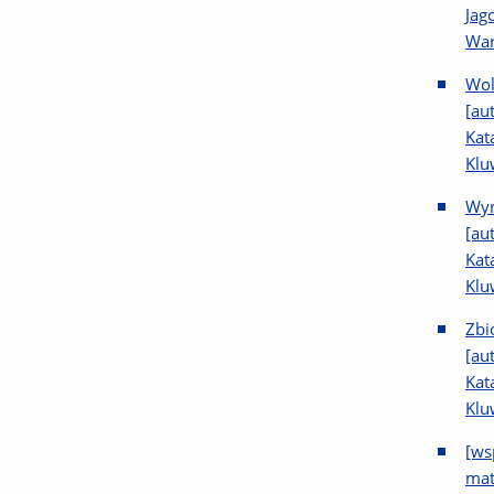
Jag
War
Wol
[au
Kat
Klu
Wyn
[au
Kat
Klu
Zbi
[au
Kat
Klu
[ws
mat