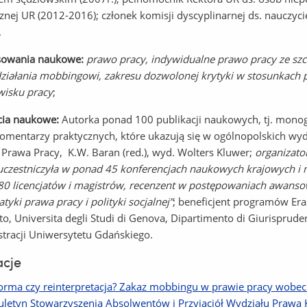
cznej UR (2012-2016); członek komisji dyscyplinarnej ds. nauczy
.
esowania naukowe:
prawo pracy, indywidualne prawo pracy ze s
ziałania mobbingowi, zakresu dozwolonej krytyki w stosunkach
wisku pracy
;
cia naukowe:
Autorka ponad 100 publikacji naukowych, tj. monog
komentarzy praktycznych, które ukazują się w ogólnopolskich w
Prawa Pracy, K.W. Baran (red.), wyd. Wolters Kluwer;
organizato
uczestniczyła w ponad 45 konferencjach naukowych krajowych 
0 licencjatów i magistrów, recenzent w postępowaniach awanso
tyki prawa pracy i polityki socjalnej”
; beneficjent programów Eras
o, Universita degli Studi di Genova, Dipartimento di Giurisprud
stracji Uniwersytetu Gdańskiego.
acje
orma czy reinterpretacja? Zakaz mobbingu w prawie pracy wobec 
iuletyn Stowarzyszenia Absolwentów i Przyjaciół Wydziału Prawa K