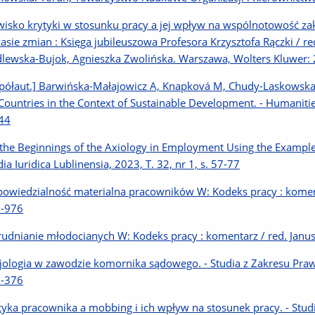
wisko krytyki w stosunku pracy a jej wpływ na wspólnotowość za
zasie zmian : Księga jubileuszowa Profesora Krzysztofa Rączki / 
lewska-Bujok, Agnieszka Zwolińska. Warszawa, Wolters Kluwer: 
półaut.] Barwińska-Małajowicz A, Knapková M, Chudy-Laskowska 
Countries in the Context of Sustainable Development. - Humanities 
44
the Beginnings of the Axiology in Employment Using the Example
dia Iuridica Lublinensia, 2023, T. 32, nr 1, s. 57-77
owiedzialność materialna pracowników W: Kodeks pracy : koment
-976
rudnianie młodocianych W: Kodeks pracy : komentarz / red. Janu
jologia w zawodzie komornika sądowego. - Studia z Zakresu Prawa P
-376
tyka pracownika a mobbing i ich wpływ na stosunek pracy. - Studia