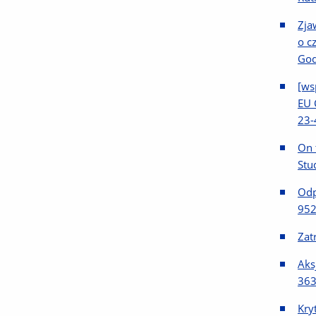
Zja
o c
God
[ws
EU 
23-
On 
Stu
Odp
952
Zat
Aks
363
Kry