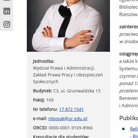
(Nowe
(Link
innej
Bibliote
okno)
do
strony)
Rzeszów
(Nowe
(Link
innej
okno)
do
strony)
zainter
(Nowe
(Link
innej
przeciwd
okno)
do
strony)
innej
w środo
strony)
osiągnię
a także 
Jednostka:
Wydział Prawa i Administracji,
Systemu 
Zakład Prawa Pracy i Ubezpieczeń
czynnie 
Społecznych
ponad 18
problema
Budynek:
C3, ul. Grunwaldzka 13
Benevent
Pokój:
109
i Admini
Nr telefonu:
17 872 1541
Publik
e-mail:
mbosak@ur.edu.pl
ORCID:
0000-0001-9169-8966
Ref
- B
Konsultacje dla studentów: