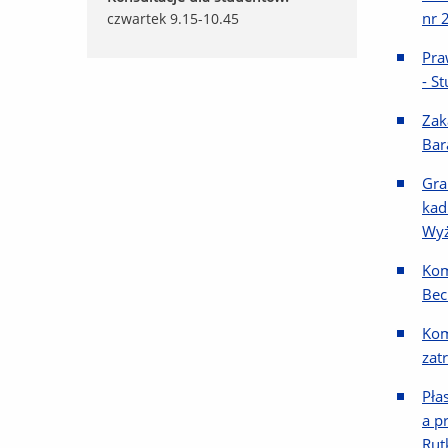
nr 2
czwartek 9.15-10.45
Pra
- S
Zak
Bar
Gra
kad
Wyż
Kom
Bec
Kom
zat
Pła
a p
Rut