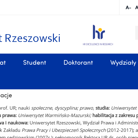
S
k
t Rzeszowski
at
Student
Doktorant
Wydziały
Sprawy organizacyjne, związane z tokiem studiów
b. Maria Bosak - Sojka, prof. UR
acje
prof. UR; nauki
społeczne
,
dyscyplina; prawo,
studia:
Uniwersytet
u prawa:
Uniwersytet Warmińsko-Mazurski
;
habilitacja z zakresu
a i naukowa:
Uniwersytet Rzeszowski,
Wydział Prawa i Administr
ik Zakładu
Prawa Pracy i Ubezpieczeń Społecznych
(2012-2017); 
m sędziowskim (2007r.); pełnomocnik Rektora UR ds. osób niep