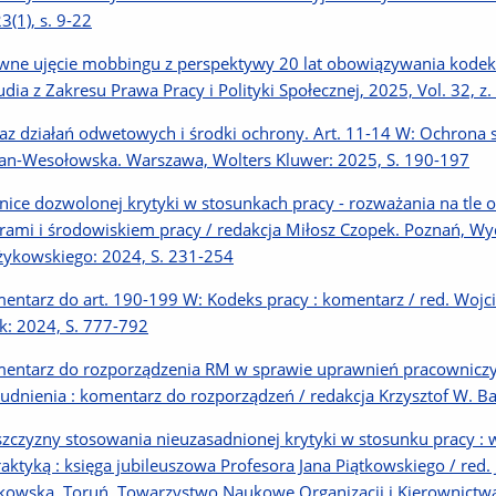
3(1), s. 9-22
wne ujęcie mobbingu z perspektywy 20 lat obowiązywania kodeksowe
tudia z Zakresu Prawa Pracy i Polityki Społecznej, 2025, Vol. 32, z.
az działań odwetowych i środki ochrony. Art. 11-14 W: Ochrona 
an-Wesołowska. Warszawa, Wolters Kluwer: 2025, S. 190-197
nice dozwolonej krytyki w stosunkach pracy - rozważania na tle
rami i środowiskiem pracy / redakcja Miłosz Czopek. Poznań, W
ykowskiego: 2024, S. 231-254
entarz do art. 190-199 W: Kodeks pracy : komentarz / red. Wojci
k: 2024, S. 777-792
entarz do rozporządzenia RM w sprawie uprawnień pracowniczy
rudnienia : komentarz do rozporządzeń / redakcja Krzysztof W. 
szczyzny stosowania nieuzasadnionej krytyki w stosunku pracy : 
raktyką : księga jubileuszowa Profesora Jana Piątkowskiego / red
kowska. Toruń, Towarzystwo Naukowe Organizacji i Kierownictwa