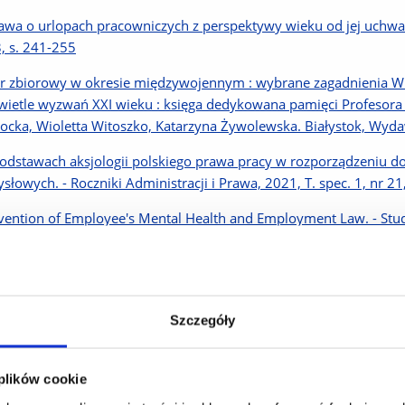
awa o urlopach pracowniczych z perspektywy wieku od jej uchwalen
3, s. 241-255
r zbiorowy w okresie międzywojennym : wybrane zagadnienia W: 
wietle wyzwań XXI wieku : księga dedykowana pamięci Profesor
rocka, Wioletta Witoszko, Katarzyna Żywolewska. Białystok, Wyd
odstawach aksjologii polskiego prawa pracy w rozporządzeniu
słowych. - Roczniki Administracji i Prawa, 2021, T. spec. 1, nr 21
vention of Employee's Mental Health and Employment Law. - Studi
1, Vol. 28, z. 2, s. 157-165
tus prawny robotników na podstawie rozporządzenia o umowie o 
inistracji i Prawa, 2021, T. Spec. 2, nr 21, s. 151-162
Szczegóły
ał dziewiąty. Zatrudnienie młodocianych. Art. 190-199 W: Kodeks 
ysztof Walczak. Warszawa, Wydawnictwo C. H. Beck: 2021, S. 70
 plików cookie
iacja w rozwiązywaniu zbiorowych sporów pracy W: Oblicza media