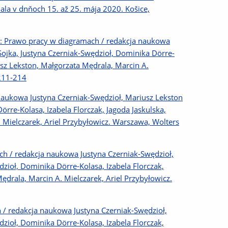
ala v dnňoch 15. až 25. mája 2020. Košice,
 Prawo pracy w diagramach / redakcja naukowa
Sojka, Justyna Czerniak-Swędzioł, Dominika Dörre-
usz Lekston, Małgorzata Mędrala, Marcin A.
 211-214
naukowa Justyna Czerniak-Swędzioł, Mariusz Lekston
örre-Kolasa, Izabela Florczak, Jagoda Jaskulska,
 Mielczarek, Ariel Przybyłowicz. Warszawa, Wolters
h / redakcja naukowa Justyna Czerniak-Swędzioł,
dzioł, Dominika Dörre-Kolasa, Izabela Florczak,
ędrala, Marcin A. Mielczarek, Ariel Przybyłowicz.
 redakcja naukowa Justyna Czerniak-Swędzioł,
dzioł, Dominika Dörre-Kolasa, Izabela Florczak,