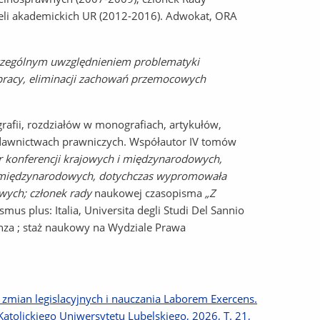
cieli akademickich UR (2012-2016). Adwokat, ORA
zczególnym uwzględnieniem problematyki
 pracy, eliminacji zachowań przemocowych
rafii, rozdziałów w monografiach, artykułów,
ydawnictwach prawniczych. Współautor IV tomów
r konferencji krajowych i międzynarodowych,
i międzynarodowych, dotychczas wypromowała
wych; członek rady
naukowej czasopisma
„Z
mus plus: Italia, Universita degli Studi Del Sannio
enza ; staż naukowy na Wydziale Prawa
zmian legislacyjnych i nauczania Laborem Exercens.
atolickiego Uniwersytetu Lubelskiego, 2026, T. 21,