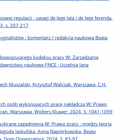
j regulacji - uwagi de lege lata i de lege ferenda.
 3, s. 207-217
sygnalistów : komentarz / redakcja naukowa Beata
 obowiązującego kodeksu pracy W: Zarządzanie
ydawnictwo naukowe FNCE ; Uczelnia Jana
ech Muszalski, Krzysztof Walczak. Warszawa, C.H.
ch osób wykonujących pracę nakładczą W: Prawo
Baran. Warszawa, Wolters Kluwer: 2024, S. 1041-1099
wybrane zagadnienia W: Prawo pracy : między teorią
. Jagoda Jaskulska, Anna Napiórkowska, Beata
. Dom Organizatora: 2024, S. 83-97