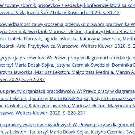
enzovaný zborník príspevkov z vedeckej konferencie ktorá sa kon
verzita Pavla Jozefa Šaf~21rika v Košiciach: 2020, S. 31-42
owiedzialność za wykroczenia przeciwko prawom pracownika W:
tyna Czerniak-Swędzioł, Mariusz Lekston ; [autorzy] Maria Bosak-
asa, Izabela Florczak, Jagoda Jaskulska, Katarzyna Jaworska, Mari
lczarek, Ariel Przybyłowicz. Warszawa, Wolters Kluwer: 2020, S.
tycypacja pracownicza W: Prawo pracy w diagramach / redakcja 
autorzy] Maria Bosak-Sojka, Justyna Czerniak-Swędzioł, Dominika D
arzyna Jaworska, Mariusz Lekston, Małgorzata Mędrala, Marcin A.
wer: 2020, S. 232-237
tus prawny organizacji pracodawców W: Prawo pracy w diagramac
iusz Lekston ; [autorzy] Maria Bosak-Sojka, Justyna Czerniak-Swę
oda Jaskulska, Katarzyna Jaworska, Mariusz Lekston, Małgorzata M
szawa, Wolters Kluwer: 2020, S. 228-231
tus prawny związków zawodowych W: Prawo pracy w diagramach /
iusz Lekston ; [autorzy] Maria Bosak-Sojka, Justyna Czerniak-Swę