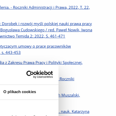
ia. - Roczniki Administracji i Prawa, 2022, T. 22,
Dorobek i rozwój myśli polskiej nauki prawa pracy
a Bogusława Cudowskiego / red. Paweł Nowik, Iwona
awnictwo Temida 2: 2022, S. 461-471
 dotyczącym umowy o pracę pracowników
, s. 443-453
a z Zakresu Prawa Pracy i Polityki Społecznej,
pracę robotników z 1928 roku. - Roczniki
O plikach cookies
pracy : komentarz / red. Wojciech Muszalski,
5-719
cji : wybrane zagadnienia / red. nauk. Katarzyna