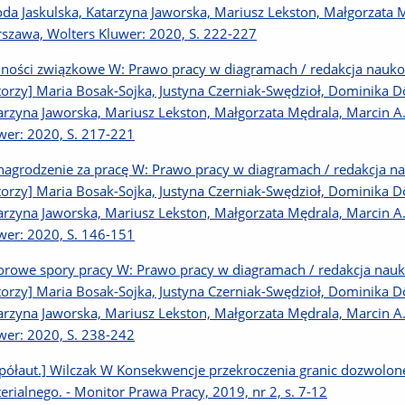
oda Jaskulska, Katarzyna Jaworska, Mariusz Lekston, Małgorzata M
szawa, Wolters Kluwer: 2020, S. 222-227
ności związkowe W: Prawo pracy w diagramach / redakcja naukow
torzy] Maria Bosak-Sojka, Justyna Czerniak-Swędzioł, Dominika Dör
arzyna Jaworska, Mariusz Lekston, Małgorzata Mędrala, Marcin A.
wer: 2020, S. 217-221
agrodzenie za pracę W: Prawo pracy w diagramach / redakcja na
torzy] Maria Bosak-Sojka, Justyna Czerniak-Swędzioł, Dominika Dör
arzyna Jaworska, Mariusz Lekston, Małgorzata Mędrala, Marcin A.
wer: 2020, S. 146-151
orowe spory pracy W: Prawo pracy w diagramach / redakcja nauko
torzy] Maria Bosak-Sojka, Justyna Czerniak-Swędzioł, Dominika Dör
arzyna Jaworska, Mariusz Lekston, Małgorzata Mędrala, Marcin A.
wer: 2020, S. 238-242
półaut.] Wilczak W Konsekwencje przekroczenia granic dozwolon
erialnego. - Monitor Prawa Pracy, 2019, nr 2, s. 7-12