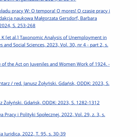
kładu pracy W: O tempora! O mores! O czasie pracy i
redakcja naukowa Małgorzata Gersdorf, Barbara
2024, S. 253-268
K [et al.] Taxonomic Analysis of Unemployment in
and Social Sciences, 2023, Vol. 30, nr 4 - part 2, s.
 of the Act on Juveniles and Women Work of 1924. -
arz / red. Janusz Żołyński. Gdańsk, ODDK: 2023, S.
sz Żołyński. Gdańsk, ODDK: 2023, S. 1282-1312
racy i Polityki Społecznej, 2022, Vol. 29, z. 3, s.
 Iuridica, 2022, T. 95, s. 30-39