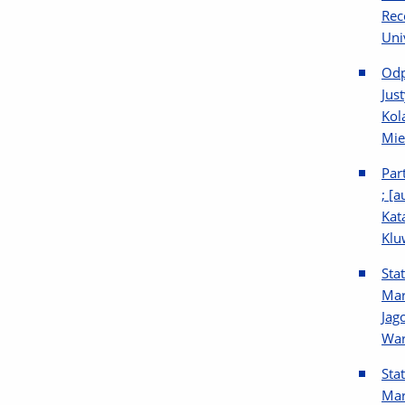
Rec
Uni
Odp
Jus
Kol
Mie
Par
; [
Kat
Klu
Sta
Mar
Jag
War
Sta
Mar