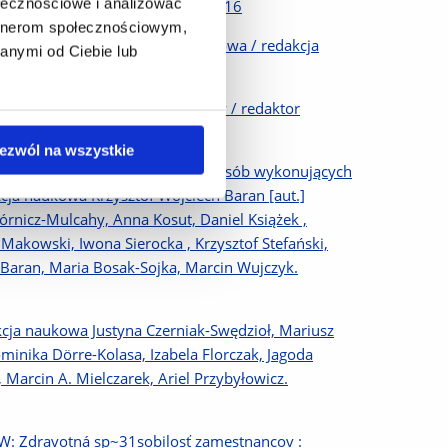
ołecznościowe i analizować
ła II w Krakowie: 2021, S. 103-116
artnerom społecznościowym,
e prawo pracy : część szczegółowa / redakcja
anymi od Ciebie lub
 Kluwer: 2021, S. 1066-1086
, Historia polskiego prawa pracy / redaktor
91-619
ezwól na wszystkie
rawie uprawnień pracowniczych osób wykonujących
cja naukowa Krzysztof Wojciech Baran [aut.]
órnicz-Mulcahy, Anna Kosut, Daniel Książek ,
Makowski, Iwona Sierocka , Krzysztof Stefański,
 Baran, Maria Bosak-Sojka, Marcin Wujczyk.
ja naukowa Justyna Czerniak-Swędzioł, Mariusz
minika Dörre-Kolasa, Izabela Florczak, Jagoda
 Marcin A. Mielczarek, Ariel Przybyłowicz.
W: Zdravotná sp~31sobilosť zamestnancov :