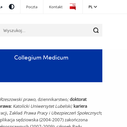
Pomiń
Poczta
Kontakt
PL
nawigację
i
przejdź
łowa
do
luczowe
treści
Collegium Medicum
 Rzeszowski
prawo,
dziennikarstwo
;
doktorat
 prawa:
Katolicki Uniwersytet Lubelski
;
kariera
acji, Zakład
Prawa Pracy i Ubezpieczeń Społecznych
;
aplikacja sędziowska (2004-2007) zakończona
ełnosprawnych (2007-2009); członek Rady