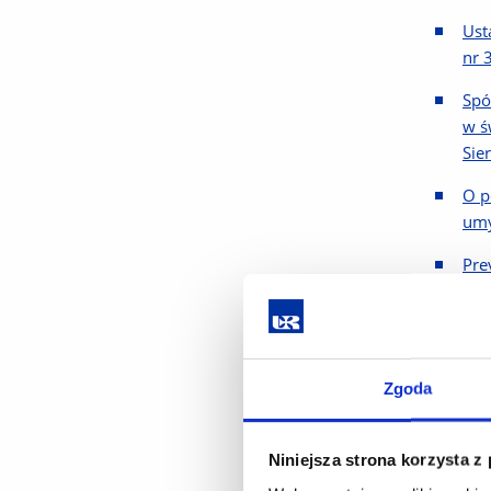
Ust
nr 
Spó
w ś
Sie
O p
umy
Pre
202
Sta
Adm
Zgoda
Dzi
Krz
Niniejsza strona korzysta z
Med