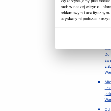
Wykorzystujemy pliki cookie 
Woj
ruch w naszej witrynie. Inf
Och
reklamowym i analitycznym. 
nau
uzyskanymi podczas korzysta
Ogó
nac
Kom
pra
Dom
Ewe
Elż
War
Mię
Lek
Jas
War
Och