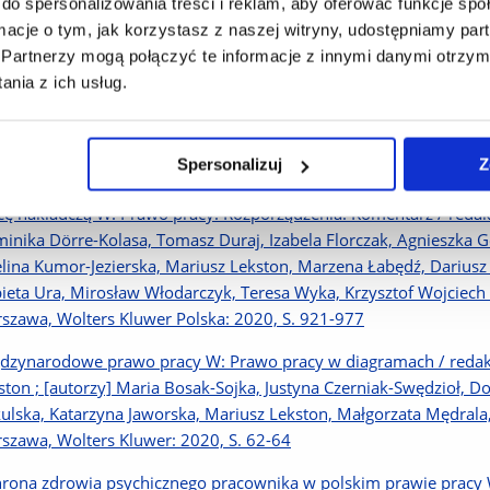
do spersonalizowania treści i reklam, aby oferować funkcje sp
tanowicz, Mateusz Pękala. Kraków, Uniwersytet Papieski Jana Paw
ormacje o tym, jak korzystasz z naszej witryny, udostępniamy p
rona osób niepełnosprawnych a bariery społeczne W: Indywidualn
Partnerzy mogą połączyć te informacje z innymi danymi otrzym
kowa Małgorzata Gersdorf, Krzysztof Rączka. Warszawa, Wolters
nia z ich usług.
lne obowiązki stron stosunku pracy W: System prawa pracy. T. 14
zelny Krzysztof W. Baran. Warszawa, Wolters Kluwer: 2021, S. 5
Spersonalizuj
Z
entarz do rozporządzenia Rady Ministrów z 31.12.1975 r. w sp
cę nakładczą W: Prawo pracy. Rozporządzenia. Komentarz / redak
inika Dörre-Kolasa, Tomasz Duraj, Izabela Florczak, Agnieszka G
lina Kumor-Jezierska, Mariusz Lekston, Marzena Łabędź, Dariusz 
bieta Ura, Mirosław Włodarczyk, Teresa Wyka, Krzysztof Wojciech
szawa, Wolters Kluwer Polska: 2020, S. 921-977
dzynarodowe prawo pracy W: Prawo pracy w diagramach / redakc
ston ; [autorzy] Maria Bosak-Sojka, Justyna Czerniak-Swędzioł, Do
kulska, Katarzyna Jaworska, Mariusz Lekston, Małgorzata Mędrala,
szawa, Wolters Kluwer: 2020, S. 62-64
rona zdrowia psychicznego pracownika w polskim prawie pracy 