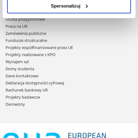
przejdź
Wydawnictwo
Spersonalizuj
do
Covid info
treści
Studia podyplomowe
Praca na UR
Zamówienia publiczne
Fundusze strukturalne
Projekty współfinansowane przez UE
Projekty realizowane z KPO
Wynajem sal
Domy studenta
Dane kontaktowe
Deklaracja dostępności cyfrowej
Rachunek bankowy UR
Projekty badawcze
Darowizny