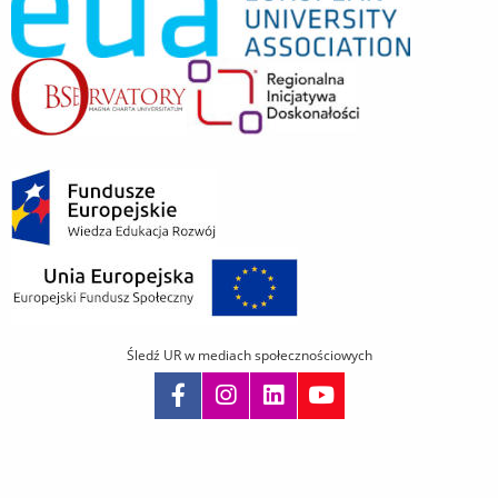
Śledź UR w mediach społecznościowych
Pomiń
nawigację
i