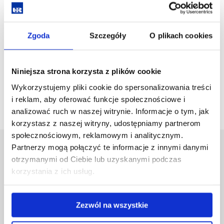
Germanistka z bogatym doświadczeniem dydaktycznym.
Prowadzi zajęcia zarówno na lektoratach (różne kierunki
i Wydziały), jak i na Lingwistyce Stosowanej (PNJN
Zgoda
Szczegóły
O plikach cookies
i Gramatyka języka niemieckiego). Zainteresowania:
językoznawstwo porównawcze (język niemiecki - język polski,
język niemiecki - język angielski) i metodyka nauczania
Niniejsza strona korzysta z plików cookie
języków obcych.
Wykorzystujemy pliki cookie do spersonalizowania treści
i reklam, aby oferować funkcje społecznościowe i
analizować ruch w naszej witrynie. Informacje o tym, jak
korzystasz z naszej witryny, udostępniamy partnerom
społecznościowym, reklamowym i analitycznym.
Partnerzy mogą połączyć te informacje z innymi danymi
Uniwersytet Rzeszowski
otrzymanymi od Ciebie lub uzyskanymi podczas
Al. Tadeusza Rejtana 16C
korzystania z ich usług.
35-959 Rzeszów
Pomiń
Polityka prywatności
Zezwól na wszystkie
nawigację
Mapa serwisu
i
Biblioteka