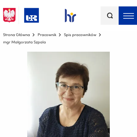
Słowa
kluczowe
Menu - górna belka
Strona Główna
Pracownik
Spis pracowników
mgr Małgorzata Szpala