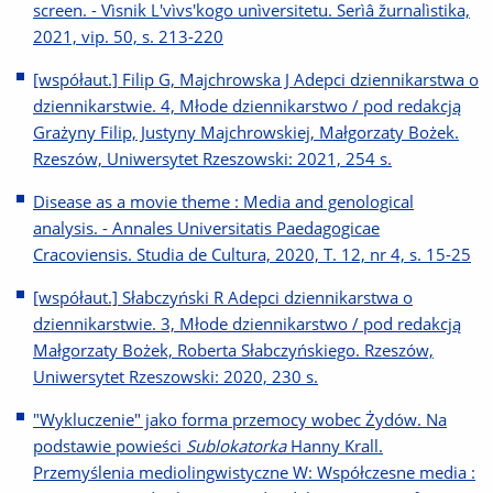
screen. - Vìsnik L'vìvs'kogo unìversitetu. Serìâ žurnalìstika,
2021, vip. 50, s. 213-220
[współaut.] Filip G, Majchrowska J Adepci dziennikarstwa o
dziennikarstwie. 4, Młode dziennikarstwo / pod redakcją
Grażyny Filip, Justyny Majchrowskiej, Małgorzaty Bożek.
Rzeszów, Uniwersytet Rzeszowski: 2021, 254 s.
Disease as a movie theme : Media and genological
analysis. - Annales Universitatis Paedagogicae
Cracoviensis. Studia de Cultura, 2020, T. 12, nr 4, s. 15-25
[współaut.] Słabczyński R Adepci dziennikarstwa o
dziennikarstwie. 3, Młode dziennikarstwo / pod redakcją
Małgorzaty Bożek, Roberta Słabczyńskiego. Rzeszów,
Uniwersytet Rzeszowski: 2020, 230 s.
"Wykluczenie" jako forma przemocy wobec Żydów. Na
podstawie powieści
Sublokatorka
Hanny Krall.
Przemyślenia mediolingwistyczne W: Współczesne media :