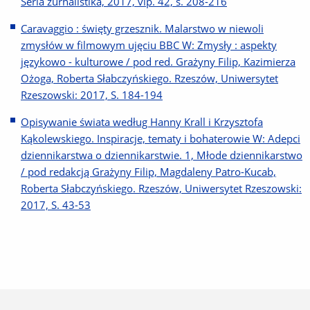
Serìâ žurnalìstika, 2017, vip. 42, s. 208-216
Caravaggio : święty grzesznik. Malarstwo w niewoli
zmysłów w filmowym ujęciu BBC W: Zmysły : aspekty
językowo - kulturowe / pod red. Grażyny Filip, Kazimierza
Ożoga, Roberta Słabczyńskiego. Rzeszów, Uniwersytet
Rzeszowski: 2017, S. 184-194
Opisywanie świata według Hanny Krall i Krzysztofa
Kąkolewskiego. Inspiracje, tematy i bohaterowie W: Adepci
dziennikarstwa o dziennikarstwie. 1, Młode dziennikarstwo
/ pod redakcją Grażyny Filip, Magdaleny Patro-Kucab,
Roberta Słabczyńskiego. Rzeszów, Uniwersytet Rzeszowski:
2017, S. 43-53