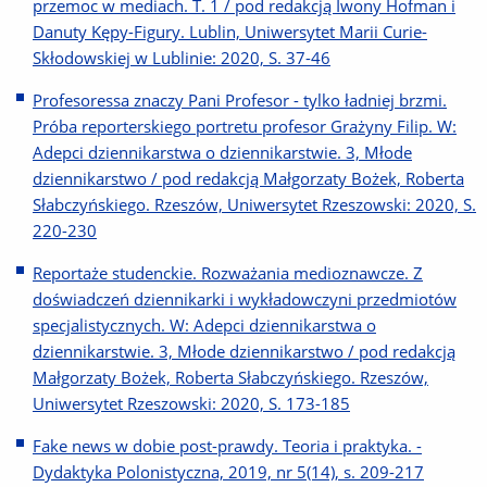
przemoc w mediach. T. 1 / pod redakcją Iwony Hofman i
Danuty Kępy-Figury. Lublin, Uniwersytet Marii Curie-
Skłodowskiej w Lublinie: 2020, S. 37-46
Profesoressa znaczy Pani Profesor - tylko ładniej brzmi.
Próba reporterskiego portretu profesor Grażyny Filip. W:
Adepci dziennikarstwa o dziennikarstwie. 3, Młode
dziennikarstwo / pod redakcją Małgorzaty Bożek, Roberta
Słabczyńskiego. Rzeszów, Uniwersytet Rzeszowski: 2020, S.
220-230
Reportaże studenckie. Rozważania medioznawcze. Z
doświadczeń dziennikarki i wykładowczyni przedmiotów
specjalistycznych. W: Adepci dziennikarstwa o
dziennikarstwie. 3, Młode dziennikarstwo / pod redakcją
Małgorzaty Bożek, Roberta Słabczyńskiego. Rzeszów,
Uniwersytet Rzeszowski: 2020, S. 173-185
Fake news w dobie post-prawdy. Teoria i praktyka. -
Dydaktyka Polonistyczna, 2019, nr 5(14), s. 209-217