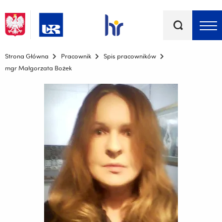
Słowa
kluczowe
Menu - górna belka
Strona Główna
Pracownik
Spis pracowników
mgr Małgorzata Bożek