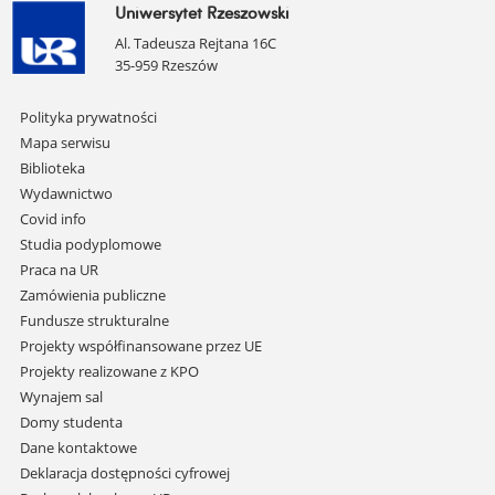
Uniwersytet Rzeszowski
Al. Tadeusza Rejtana 16C
35-959 Rzeszów
Pomiń
Polityka prywatności
nawigację
Mapa serwisu
i
Biblioteka
przejdź
Wydawnictwo
do
Covid info
treści
Studia podyplomowe
Praca na UR
Zamówienia publiczne
Fundusze strukturalne
Projekty współfinansowane przez UE
Projekty realizowane z KPO
Wynajem sal
Domy studenta
Dane kontaktowe
Deklaracja dostępności cyfrowej