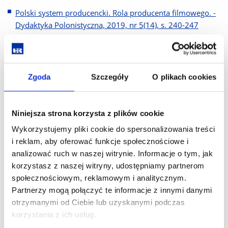
Polski system producencki. Rola producenta filmowego. -
Dydaktyka Polonistyczna, 2019, nr 5(14), s. 240-247
Obraz i dźwięk w fabularyzowanym dokumencie na
przykładzie filmu Bronisław Chudzyński: Ostatnia misja -
analiza medioznawcza W: Współczesne media : problemy i
Zgoda
Szczegóły
O plikach cookies
metody badań nad mediami. T. 2 / pod redakcją Iwony
Hofman i Danuty Kępy-Figury. Lublin, Uniwersytet Marii
Curie-Skłodowskiej w Lublinie: 2019, S. 247-256
Niniejsza strona korzysta z plików cookie
Hanna Krall : games with identity based on novel
Wykorzystujemy pliki cookie do spersonalizowania treści
Subtenant
. - Vìsnik L'vìvs'kogo unìversitetu. Serìâ
i reklam, aby oferować funkcje społecznościowe i
žurnalìstika, 2018, vip. 43, s. 108-117
analizować ruch w naszej witrynie. Informacje o tym, jak
korzystasz z naszej witryny, udostępniamy partnerom
Sztuka pisania reportaży. Z doświadczeń dziennikarki i
społecznościowym, reklamowym i analitycznym.
wykładowczyni przedmiotów specjalistycznych. -
Partnerzy mogą połączyć te informacje z innymi danymi
Dydaktyka Polonistyczna, 2018, nr 4(13), s. 240-248
otrzymanymi od Ciebie lub uzyskanymi podczas
[współaut.] Filip G, Słabczyński R Adepci dziennikarstwa o
korzystania z ich usług.
dziennikarstwie. 2, Młode dziennikarstwo / pod redakcją