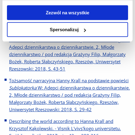
Grażyny Filip, Małgorzaty Bożek, Roberta Słabczyńskiego.
Zezwól na wszystkie
Rzeszów, Uniwersytet Rzeszowski: 2018, 215 s.
Etiudy studenckie. Kreacja świata przedstawionego.
Spersonalizuj
Prezentacja działalności pracowni telewizyjnej Klubu
Dziennikarzy Studenckich Uniwersytetu Rzeszowskiego W:
Adepci dziennikarstwa o dziennikarstwie. 2, Młode
dziennikarstwo / pod redakcją Grażyny Filip, Małgorzaty
Bożek, Roberta Słabczyńskiego. Rzeszów, Uniwersytet
Rzeszowski: 2018, S. 43-51
Tożsamość narracyjna Hanny Krall na podstawie powieści
Sublokatorka
W: Adepci dziennikarstwa o dziennikarstwie.
2, Młode dziennikarstwo / pod redakcją Grażyny Filip,
Małgorzaty Bożek, Roberta Słabczyńskiego. Rzeszów,
Uniwersytet Rzeszowski: 2018, S. 29-42
Describing the world according to Hanna Krall and
Krzysztof Kąkolewski. - Vìsnik L'vìvs'kogo unìversitetu.