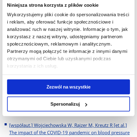
[współaut.] Liżewska-Springer A, Lelonek M, Olszowska M
Niniejsza strona korzysta z plików cookie
[et al.] Cardiovascular risk factors and cardiovascular
Wykorzystujemy pliki cookie do spersonalizowania treści
diseases in patients with newly diagnosed most common
i reklam, aby oferować funkcje społecznościowe i
cancers in Poland. Preliminary data from the CONNECT-
analizować ruch w naszej witrynie. Informacje o tym, jak
POL registry. - Kardiologia Polska, 2024, T. 82, nr 10, s.
korzystasz z naszej witryny, udostępniamy partnerom
988-991
społecznościowym, reklamowym i analitycznym.
[współaut.] Sokołowski A The efficacy and safety of
Partnerzy mogą połączyć te informacje z innymi danymi
sodium-glucose cotransporter inhibitors in cancer patients
otrzymanymi od Ciebie lub uzyskanymi podczas
with heart failure : a single-centre experience. - Kardiologia
korzystania z ich usług.
Polska, 2024, T. 82, nr 3, s. 327-329
[współaut.] Tycińska A, Ciepłucha A, Dąbrowska-Kugacka A
Zezwól na wszystkie
[et al.] Kobiety w polskiej kardiologii, czyli jak wyjść
naprzeciw polityce UE i ESC?. - Polish Heart Journal-
Spersonalizuj
Kardiologia Polska, 2024, Vol. 82, Supp. III (2024): Zeszyty
Edukacyjne 4-5/2024, s. 342-343
[współaut.] Wojciechowska W, Rajzer M, Kreutz R [et al.]
The impact of the COVID-19 pandemic on blood pressure