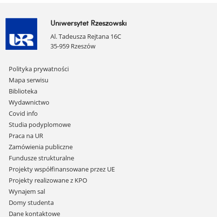
Uniwersytet Rzeszowski
Al. Tadeusza Rejtana 16C
35-959 Rzeszów
Pomiń
Polityka prywatności
nawigację
Mapa serwisu
i
Biblioteka
przejdź
Wydawnictwo
do
Covid info
treści
Studia podyplomowe
Praca na UR
Zamówienia publiczne
Fundusze strukturalne
Projekty współfinansowane przez UE
Projekty realizowane z KPO
Wynajem sal
Domy studenta
Dane kontaktowe