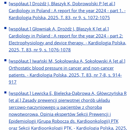
[współaut.] Drożdż J, Błaszyk K, Dobrowolski P [et al.]
Cardiology in Poland : A report for the year 2024 - part 1. -
Kardiologia Polska, 2025, T. 83, nr 9, s. 1072-1075
[współaut.] Głowniak A, Drożdż J, Błaszyk K [et al.]
Cardiology in Poland : A report for the year 2024 - part 2:
Electrophysiology and device therapy. - Kardiologia Polska,
2025, T. 83, nr 9, s. 1076-1078
[współaut.] Iwański M, Sokołowska A, Sokołowski A [et al.]
Orthostatic blood pressure in cancer and non-cancer
patients. - Kardiologia Polska, 2025, T. 83, nr 7-8, s. 914-
917
[współaut.] Lewicka E, Bielecka-Dąbrowa A, Główczyńska R
[et al.] Zasady prewencji pierwotnej chorób układu
sercowo-naczyniowego u pacjentów z chorobą
nowotworową. Opinia ekspertów Sekcji Prewencji i
Epidemiologii (Grupa Robocza ds. Kardioonkologii) PTK
oraz Sekcji Kardioonkologii PTK. - Kardiologia Polska, 2025,