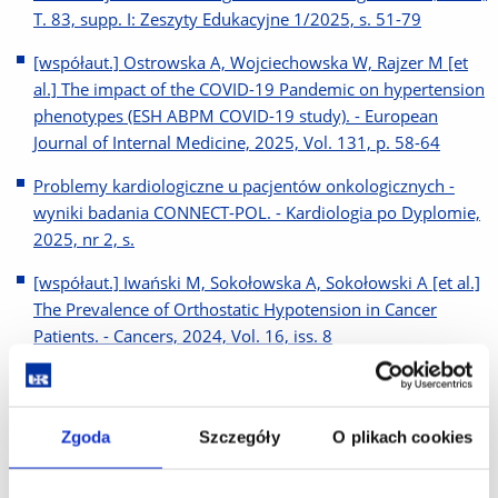
T. 83, supp. I: Zeszyty Edukacyjne 1/2025, s. 51-79
[współaut.] Ostrowska A, Wojciechowska W, Rajzer M [et
al.] The impact of the COVID-19 Pandemic on hypertension
phenotypes (ESH ABPM COVID-19 study). - European
Journal of Internal Medicine, 2025, Vol. 131, p. 58-64
Problemy kardiologiczne u pacjentów onkologicznych -
wyniki badania CONNECT-POL. - Kardiologia po Dyplomie,
2025, nr 2, s.
[współaut.] Iwański M, Sokołowska A, Sokołowski A [et al.]
The Prevalence of Orthostatic Hypotension in Cancer
Patients. - Cancers, 2024, Vol. 16, iss. 8
[współaut.] Kostkiewicz A, Górecki M, Iwański M
Electrocardiographic changes in lung cancer. Be careful not
to misdiagnose : acute coronary event? meta?
Zgoda
Szczegóły
O plikach cookies
inflammation?. - OncoReview, 2024, Vol.14, nr 1, p. 3-7