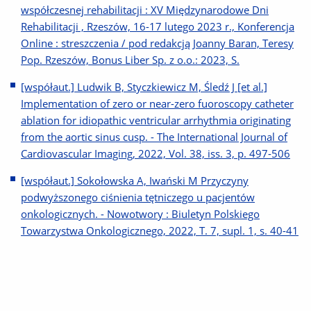
współczesnej rehabilitacji : XV Międzynarodowe Dni
Rehabilitacji , Rzeszów, 16-17 lutego 2023 r., Konferencja
Online : streszczenia / pod redakcją Joanny Baran, Teresy
Pop. Rzeszów, Bonus Liber Sp. z o.o.: 2023, S.
[współaut.] Ludwik B, Styczkiewicz M, Śledź J [et al.]
Implementation of zero or near-zero fuoroscopy catheter
ablation for idiopathic ventricular arrhythmia originating
from the aortic sinus cusp. - The International Journal of
Cardiovascular Imaging, 2022, Vol. 38, iss. 3, p. 497-506
[współaut.] Sokołowska A, Iwański M Przyczyny
podwyższonego ciśnienia tętniczego u pacjentów
onkologicznych. - Nowotwory : Biuletyn Polskiego
Towarzystwa Onkologicznego, 2022, T. 7, supl. 1, s. 40-41