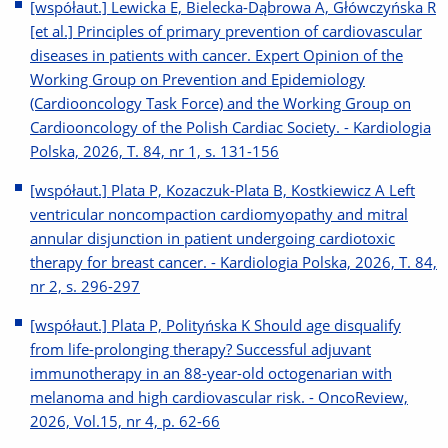
[współaut.] Lewicka E, Bielecka-Dąbrowa A, Główczyńska R
[et al.] Principles of primary prevention of cardiovascular
diseases in patients with cancer. Expert Opinion of the
Working Group on Prevention and Epidemiology
(Cardiooncology Task Force) and the Working Group on
Cardiooncology of the Polish Cardiac Society. - Kardiologia
Polska, 2026, T. 84, nr 1, s. 131-156
[współaut.] Plata P, Kozaczuk-Plata B, Kostkiewicz A Left
ventricular noncompaction cardiomyopathy and mitral
annular disjunction in patient undergoing cardiotoxic
therapy for breast cancer. - Kardiologia Polska, 2026, T. 84,
nr 2, s. 296-297
[współaut.] Plata P, Polityńska K Should age disqualify
from life-prolonging therapy? Successful adjuvant
immunotherapy in an 88-year-old octogenarian with
melanoma and high cardiovascular risk. - OncoReview,
2026, Vol.15, nr 4, p. 62-66