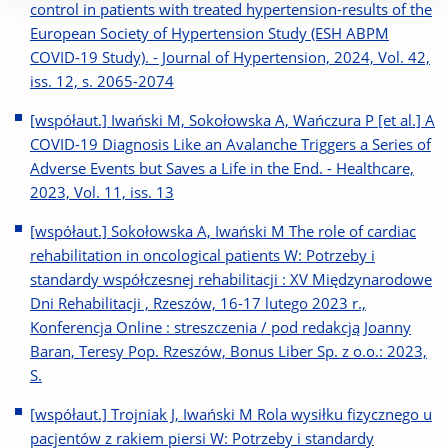
control in patients with treated hypertension-results of the
European Society of Hypertension Study (ESH ABPM
COVID-19 Study). - Journal of Hypertension, 2024, Vol. 42,
iss. 12, s. 2065-2074
[współaut.] Iwański M, Sokołowska A, Wańczura P [et al.] A
COVID-19 Diagnosis Like an Avalanche Triggers a Series of
Adverse Events but Saves a Life in the End. - Healthcare,
2023, Vol. 11, iss. 13
[współaut.] Sokołowska A, Iwański M The role of cardiac
rehabilitation in oncological patients W: Potrzeby i
standardy współczesnej rehabilitacji : XV Międzynarodowe
Dni Rehabilitacji , Rzeszów, 16-17 lutego 2023 r.,
Konferencja Online : streszczenia / pod redakcją Joanny
Baran, Teresy Pop. Rzeszów, Bonus Liber Sp. z o.o.: 2023,
S.
[współaut.] Trojniak J, Iwański M Rola wysiłku fizycznego u
pacjentów z rakiem piersi W: Potrzeby i standardy