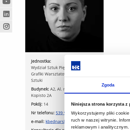
(Nowe
(Link
innej
okno)
do
strony)
(Nowe
(Link
innej
okno)
do
strony)
(Nowe
(Link
innej
okno)
do
strony)
innej
strony)
Jednostka:
Wydział Sztuk Pięknych, Katedra
Grafiki Warsztatowej i Teorii
Sztuki
Zgoda
Budynek:
A2, Al. mjr. Wacława
Kopisto 2A
Pokój:
14
Niniejsza strona korzysta z
Nr telefonu:
539 980 668
Wykorzystujemy pliki cookie 
ruch w naszej witrynie. Inf
e-mail:
kbednarska@ur.edu.pl
reklamowym i analitycznym. 