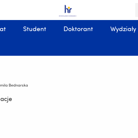
S
i
k
at
Student
Doktorant
Wydziały
Sprawy organizacyjne, związane z tokiem studiów
amila Bednarska
acje