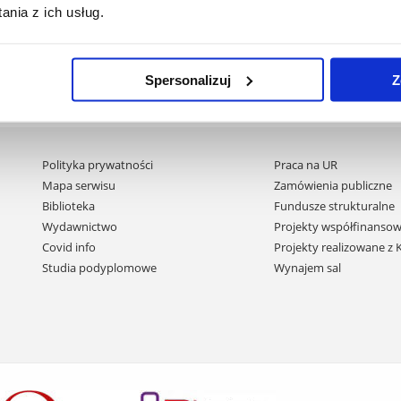
nia z ich usług.
Spersonalizuj
Z
Pomiń
Polityka prywatności
Praca na UR
nawigację
Mapa serwisu
Zamówienia publiczne
i
Biblioteka
Fundusze strukturalne
przejdź
Wydawnictwo
Projekty współfinansow
do
Covid info
Projekty realizowane z
treści
Studia podyplomowe
Wynajem sal