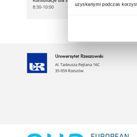
Konsultacje dla studentów:
Piątek
uzyskanymi podczas korzysta
8:30-10:00
Uniwersytet Rzeszowski
Al. Tadeusza Rejtana 16C
35-959 Rzeszów