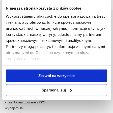
Niniejsza strona korzysta z plików cookie
Wykorzystujemy pliki cookie do spersonalizowania treści
Uniwersytet Rzeszowski
i reklam, aby oferować funkcje społecznościowe i
Al. Tadeusza Rejtana 16C
analizować ruch w naszej witrynie. Informacje o tym, jak
35-959 Rzeszów
korzystasz z naszej witryny, udostępniamy partnerom
społecznościowym, reklamowym i analitycznym.
Pomiń
Polityka prywatności
Partnerzy mogą połączyć te informacje z innymi danymi
nawigację
Mapa serwisu
otrzymanymi od Ciebie lub uzyskanymi podczas
i
Biblioteka
korzystania z ich usług.
przejdź
Wydawnictwo
do
Covid info
treści
Studia podyplomowe
Zezwól na wszystkie
Praca na UR
Zamówienia publiczne
Spersonalizuj
Fundusze strukturalne
Projekty współfinansowane przez UE
Projekty realizowane z KPO
Wynajem sal