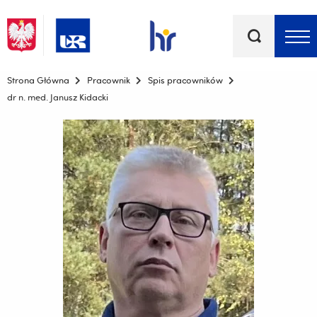
Słowa
kluczowe
Menu - górna belka
Strona Główna
Pracownik
Spis pracowników
dr n. med. Janusz Kidacki