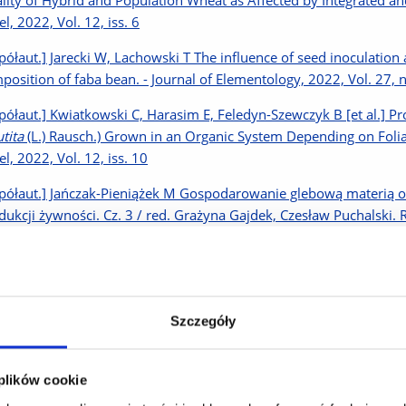
lity of Hybrid and Population Wheat as Affected by Integrated 
l, 2022, Vol. 12, iss. 6
półaut.] Jarecki W, Lachowski T The influence of seed inoculation 
position of faba bean. - Journal of Elementology, 2022, Vol. 27, n
półaut.] Kwiatkowski C, Harasim E, Feledyn-Szewczyk B [et al.] Pr
tita
(L.) Rausch.) Grown in an Organic System Depending on Folia
el, 2022, Vol. 12, iss. 10
półaut.] Jańczak-Pieniążek M Gospodarowanie glebową materią 
dukcji żywności. Cz. 3 / red. Grażyna Gajdek, Czesław Puchalski.
półaut.] Jańczak-Pieniążek M Reakcja pszenicy hybrydowej na wyso
tytutu Hodowli i Aklimatyzacji Roślin, 2021, nr 296, s. 17-24
półaut.] Jańczak-Pieniążek M, Bobrecka-Jamro D, Szpunar-Krok E [
Szczegóły
Soybean (
Glycine max
(L.) Merr.) cv. Merlin in Response to Row 
, Vol. 11, iss. 2
 plików cookie
półaut.] Jańczak-Pieniążek M, Migut D, Piechowiak T [et al.] The E