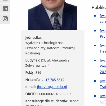
(Nowe
(Link
innej
okno)
do
strony)
Publik
(Nowe
(Link
innej
[ws
okno)
do
strony)
(Nowe
(Link
con
innej
okno)
do
strony)
[ws
innej
Pro
strony)
Jednostka:
Wydział Technologiczno-
[ws
Przyrodniczy, Katedra Produkcji
Hea
Roślinnej
Budynek:
D9, ul. Aleksandra
[ws
Zelwerowicza 4
Wea
202
Pokój:
319
Nr telefonu:
17 785 5319
[ws
Tra
e-mail:
jbuczek@ur.edu.pl
ORCID:
0000-0002-9760-3603
[ws
Konsultacje dla studentów:
środa:
sul