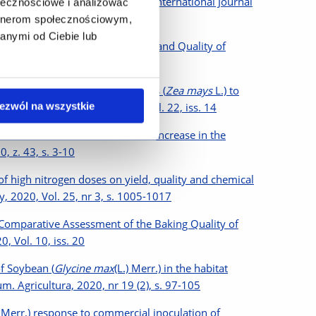
Processes in Wheat Seedlings. - International Journal
ołecznościowe i analizować
artnerom społecznościowym,
anymi od Ciebie lub
ce on Photosynthesis, Grain Yield and Quality of
ological Response of Maize Plants (
Zea mays
L.) to
ezwól na wszystkie
 of Molecular Sciences, 2021, Vol. 22, iss. 14
ed winter wheat cultivars to an increase in the
, z. 43, s. 3-10
of high nitrogen doses on yield, quality and chemical
y, 2020, Vol. 25, nr 3, s. 1005-1017
A Comparative Assessment of the Baking Quality of
, Vol. 10, iss. 20
of Soybean (
Glycine max
(L.) Merr.) in the habitat
. Agricultura, 2020, nr 19 (2), s. 97-105
) Merr.) response to commercial inoculation of