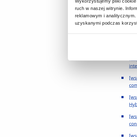
Der
Wykorzystujemy pliki cookie 
of 
ruch w naszej witrynie. Inf
reklamowym i analitycznym. 
[ws
uzyskanymi podczas korzysta
Hyb
[ws
the
[ws
int
[ws
com
[ws
Hyb
[ws
con
[ws