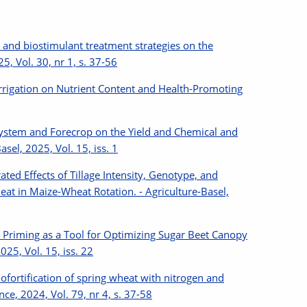
 and biostimulant treatment strategies on the
5, Vol. 30, nr 1, s. 37-56
Irrigation on Nutrient Content and Health-Promoting
System and Forecrop on the Yield and Chemical and
el, 2025, Vol. 15, iss. 1
ted Effects of Tillage Intensity, Genotype, and
eat in Maize-Wheat Rotation. - Agriculture-Basel,
d Priming as a Tool for Optimizing Sugar Beet Canopy
025, Vol. 15, iss. 22
fortification of spring wheat with nitrogen and
ce, 2024, Vol. 79, nr 4, s. 37-58