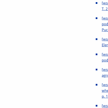
[ws
T. 
[ws
pod
Puc
[ws
Ele
[ws
pod
[ws
agr
[ws
whe
p. 
[ws