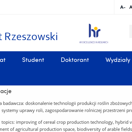
S
k
t Rzeszowski
at
Student
Doktorant
Wydziały
Sprawy organizacyjne, związane z tokiem studiów
b. inż. Jan Buczek, prof. UR
acje
 badawcza: doskonalenie technologii produkcji roślin zbożowy
j, systemy uprawy roli, zagospodarowanie rolniczej przestrzeni 
 topics: improving of cereal crop production technology, hybrid va
nt of agricultural production space, biodiversity of arable fields