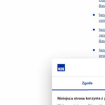
Qua
Base
[ws
com
[ws
recu
Bas
[ws
pro
[ws
Ins
[ws
Zgoda
of 
2021
Niniejsza strona korzysta z
[ws