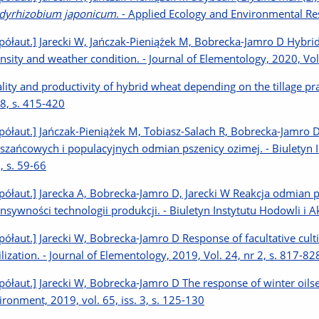
dyrhizobium japonicum
. - Applied Ecology and Environmental Res
półaut.] Jarecki W, Jańczak-Pieniążek M, Bobrecka-Jamro D Hybrid 
ensity and weather condition. - Journal of Elementology, 2020, Vol.
lity and productivity of hybrid wheat depending on the tillage pra
 8, s. 415-420
półaut.] Jańczak-Pieniążek M, Tobiasz-Salach R, Bobrecka-Jamr
szańcowych i populacyjnych odmian pszenicy ozimej. - Biuletyn In
, s. 59-66
półaut.] Jarecka A, Bobrecka-Jamro D, Jarecki W Reakcja odmian 
ensywności technologii produkcji. - Biuletyn Instytutu Hodowli i A
półaut.] Jarecki W, Bobrecka-Jamro D Response of facultative cult
tilization. - Journal of Elementology, 2019, Vol. 24, nr 2, s. 817-82
półaut.] Jarecki W, Bobrecka-Jamro D The response of winter oilseed 
ironment, 2019, vol. 65, iss. 3, s. 125-130