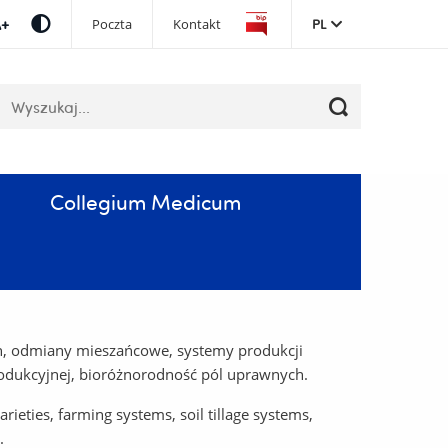
Pomiń
Poczta
Kontakt
PL
nawigację
i
przejdź
łowa
do
luczowe
treści
Collegium Medicum
ch, odmiany mieszańcowe, systemy produkcji
produkcyjnej, bioróżnorodność pól uprawnych.
rieties, farming systems, soil tillage systems,
.