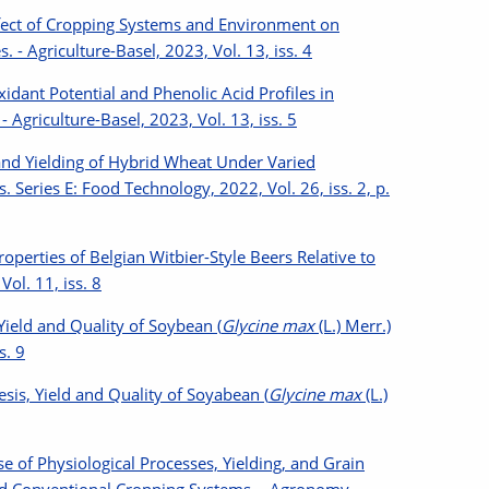
Effect of Cropping Systems and Environment on
 - Agriculture-Basel, 2023, Vol. 13, iss. 4
xidant Potential and Phenolic Acid Profiles in
 Agriculture-Basel, 2023, Vol. 13, iss. 5
and Yielding of Hybrid Wheat Under Varied
 Series E: Food Technology, 2022, Vol. 26, iss. 2, p.
roperties of Belgian Witbier-Style Beers Relative to
ol. 11, iss. 8
ield and Quality of Soybean (
Glycine max
(L.) Merr.)
s. 9
esis, Yield and Quality of Soyabean (
Glycine max
(L.)
 of Physiological Processes, Yielding, and Grain