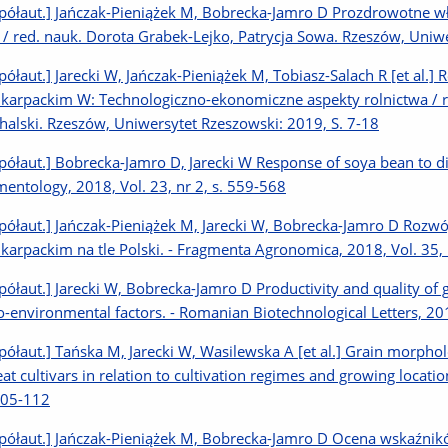
półaut.] Jańczak-Pieniążek M, Bobrecka-Jamro D Prozdrowotne wł
2 / red. nauk. Dorota Grabek-Lejko, Patrycja Sowa. Rzeszów, Uniw
półaut.] Jarecki W, Jańczak-Pieniążek M, Tobiasz-Salach R [et al
karpackim W: Technologiczno-ekonomiczne aspekty rolnictwa / 
halski. Rzeszów, Uniwersytet Rzeszowski: 2019, S. 7-18
półaut.] Bobrecka-Jamro D, Jarecki W Response of soya bean to diffe
mentology, 2018, Vol. 23, nr 2, s. 559-568
półaut.] Jańczak-Pieniążek M, Jarecki W, Bobrecka-Jamro D Roz
karpackim na tle Polski. - Fragmenta Agronomica, 2018, Vol. 35, 
półaut.] Jarecki W, Bobrecka-Jamro D Productivity and quality of 
o-environmental factors. - Romanian Biotechnological Letters, 20
półaut.] Tańska M, Jarecki W, Wasilewska A [et al.] Grain morpho
at cultivars in relation to cultivation regimes and growing locatio
105-112
półaut.] Jańczak-Pieniążek M, Bobrecka-Jamro D Ocena wskaźnikó