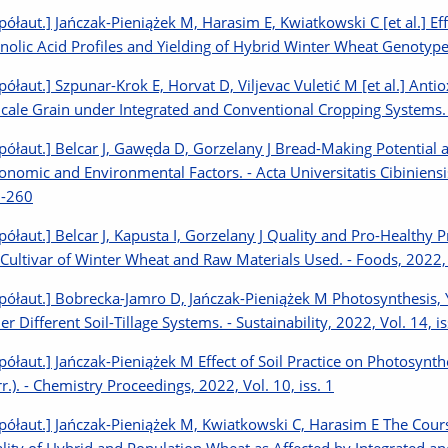
półaut.] Jańczak-Pieniążek M, Harasim E, Kwiatkowski C [et al.] 
nolic Acid Profiles and Yielding of Hybrid Winter Wheat Genotypes.
półaut.] Szpunar-Krok E, Horvat D, Viljevac Vuletić M [et al.] Antio
ticale Grain under Integrated and Conventional Cropping Systems. -
półaut.] Belcar J, Gawęda D, Gorzelany J Bread-Making Potential 
onomic and Environmental Factors. - Acta Universitatis Cibiniensis.
-260
półaut.] Belcar J, Kapusta I, Gorzelany J Quality and Pro-Healthy P
 Cultivar of Winter Wheat and Raw Materials Used. - Foods, 2022, V
półaut.] Bobrecka-Jamro D, Jańczak-Pieniążek M Photosynthesis, Y
r Different Soil-Tillage Systems. - Sustainability, 2022, Vol. 14, is
półaut.] Jańczak-Pieniążek M Effect of Soil Practice on Photosynth
r.). - Chemistry Proceedings, 2022, Vol. 10, iss. 1
półaut.] Jańczak-Pieniążek M, Kwiatkowski C, Harasim E The Course