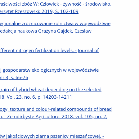
aściwości zbóż W: Człowiek - żywność - środowisko.
ersytet Rzeszowski: 2019, S. 102-109
.] Regionalne zróżnicowanie rolnictwa w województwie
redakcja naukowa Grażyna Gajdek, Czesław
rent nitrogen fertilization levels. - Journal of
wój gospodarstw ekologicznych w województwie
nr 3, s. 66-76
grain of hybrid wheat depending on the selected
18, Vol. 23, no. 6, p. 14203-14211
logy, texture and colour-related compounds of bread
n. - Zemdirbyste-Agriculture, 2018, vol. 105, no. 2,
w jakościowych ziarna pszenicy mieszańcowej. -