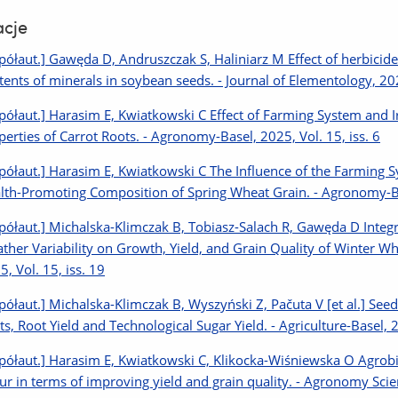
acje
półaut.] Gawęda D, Andruszczak S, Haliniarz M Effect of herbicide
tents of minerals in soybean seeds. - Journal of Elementology, 202
półaut.] Harasim E, Kwiatkowski C Effect of Farming System and 
perties of Carrot Roots. - Agronomy-Basel, 2025, Vol. 15, iss. 6
półaut.] Harasim E, Kwiatkowski C The Influence of the Farming 
lth-Promoting Composition of Spring Wheat Grain. - Agronomy-Bas
półaut.] Michalska-Klimczak B, Tobiasz-Salach R, Gawęda D Integra
ther Variability on Growth, Yield, and Grain Quality of Winter Wh
5, Vol. 15, iss. 19
półaut.] Michalska-Klimczak B, Wyszyński Z, Pačuta V [et al.] See
its, Root Yield and Technological Sugar Yield. - Agriculture-Basel, 2
półaut.] Harasim E, Kwiatkowski C, Klikocka-Wiśniewska O Agrobio
fur in terms of improving yield and grain quality. - Agronomy Scien