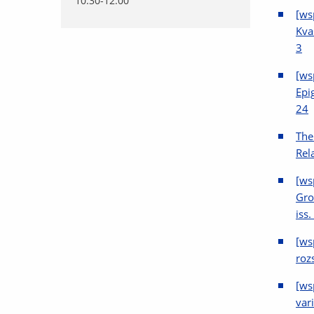
10.30-12.00
[ws
Kva
3
[ws
Epi
24
The
Rel
[ws
Gro
iss
[ws
roz
[ws
var