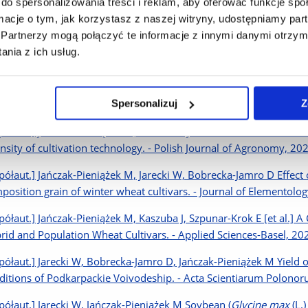
ivative Solutions on the Course of Physiological and Biochemical 
do spersonalizowania treści i reklam, aby oferować funkcje sp
Molecular Sciences, 2021, Vol. 22, iss. 13
ormacje o tym, jak korzystasz z naszej witryny, udostępniamy p
Partnerzy mogą połączyć te informacje z innymi danymi otrzym
półaut.] Migut D, Jańczak-Pieniążek M Effect of Soil Tillage Practi
nia z ich usług.
rid Winter Wheat. - Agriculture-Basel, 2021, Vol. 11, iss. 6
półaut.] Migut D, Jańczak-Pieniążek M, Piechowiak T [et al.] Physi
Spersonalizuj
Z
 Use of the Potassium Quercetin Derivative. - International Journal
półaut.] Jańczak-Pieniążek M, Bobrecka-Jamro D Reaction of select
ensity of cultivation technology. - Polish Journal of Agronomy, 2020
półaut.] Jańczak-Pieniążek M, Jarecki W, Bobrecka-Jamro D Effect 
position grain of winter wheat cultivars. - Journal of Elementolog
półaut.] Jańczak-Pieniążek M, Kaszuba J, Szpunar-Krok E [et al.] 
rid and Population Wheat Cultivars. - Applied Sciences-Basel, 2020
półaut.] Jarecki W, Bobrecka-Jamro D, Jańczak-Pieniążek M Yield 
ditions of Podkarpackie Voivodeship. - Acta Scientiarum Polonorum
półaut.] Jarecki W, Jańczak-Pieniążek M Soybean (
Glycine max
(L.