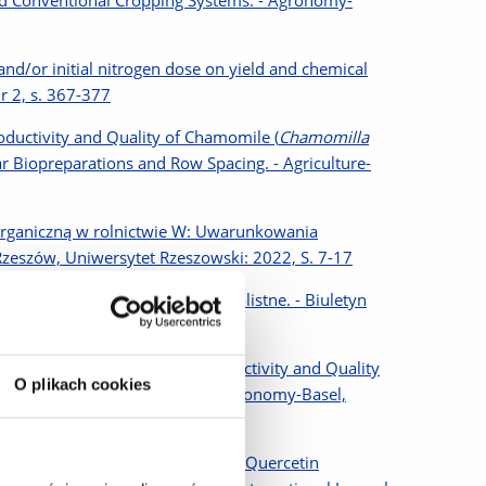
and Conventional Cropping Systems. - Agronomy-
and/or initial nitrogen dose on yield and chemical
r 2, s. 367-377
oductivity and Quality of Chamomile (
Chamomilla
r Biopreparations and Row Spacing. - Agriculture-
organiczną w rolnictwie W: Uwarunkowania
 Rzeszów, Uniwersytet Rzeszowski: 2022, S. 7-17
kie dawki azotu i nawożenie dolistne. - Biuletyn
et al.] Morphophysiology, Productivity and Quality
O plikach cookies
Spacing and Seeding Systems. - Agronomy-Basel,
ffect of Exogenous Application of Quercetin