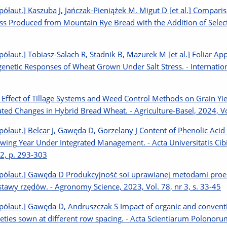
półaut.] Kaszuba J, Jańczak-Pieniążek M, Migut D [et al.] Comparis
ss Produced from Mountain Rye Bread with the Addition of Selecte
półaut.] Tobiasz-Salach R, Stadnik B, Mazurek M [et al.] Foliar App
genetic Responses of Wheat Grown Under Salt Stress. - Internationa
 Effect of Tillage Systems and Weed Control Methods on Grain Yi
ated Changes in Hybrid Bread Wheat. - Agriculture-Basel, 2024, Vol
półaut.] Belcar J, Gawęda D, Gorzelany J Content of Phenolic Acid
wing Year Under Integrated Management. - Acta Universitatis Cibin
. 2, p. 293-303
półaut.] Gawęda D Produkcyjność soi uprawianej metodami proek
stawy rzędów. - Agronomy Science, 2023, Vol. 78, nr 3, s. 33-45
półaut.] Gawęda D, Andruszczak S Impact of organic and conventio
ieties sown at different row spacing. - Acta Scientiarum Polonorum