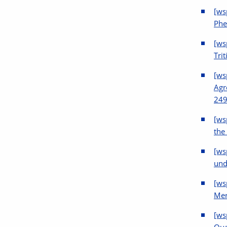
[ws
Phe
[ws
Tri
[ws
Agr
249
[ws
the
[ws
unde
[ws
Mer
[ws