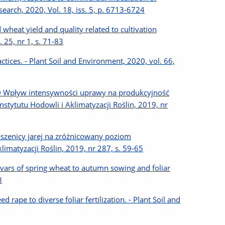
earch, 2020, Vol. 18, iss. 5, p. 6713-6724
wheat yield and quality related to cultivation
 25, nr 1, s. 71-83
ctices. - Plant Soil and Environment, 2020, vol. 66,
o D Wpływ intensywności uprawy na produkcyjność
stytutu Hodowli i Aklimatyzacji Roślin, 2019, nr
pszenicy jarej na zróżnicowany poziom
klimatyzacji Roślin, 2019, nr 287, s. 59-65
ivars of spring wheat to autumn sowing and foliar
8
rape to diverse foliar fertilization. - Plant Soil and