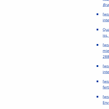
Bra
[ws
int
Qua
iss.
[ws
mie
288
[ws
int
[ws
fer
[ws
Env