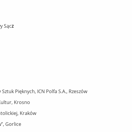
wy Sąc
z
Sztuk Pięknych, ICN Polfa S.A., Rzeszów
ultur, Krosno
atolickiej, Kraków
”, Gorlice