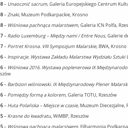
18
–
Unaocznić sacrum
, Galeria Europejskiego Centrum Kul
18
–
Znaki
, Muzeum Podkarpackie, Krosno
18
–
Wiśniowa pachnąca malarstwem
, Galeria ICN Polfa, Rz
17
–
Radio Luxemburg – Między nami / Entre Nous
, Galerie 
17
–
Portret Krosna. VIII Sympozjum Malarskie
, BWA, Krosno
16
–
Inspiracje. Wystawa Zakładu Malarstwa Wydziału Sztuki
16
–
Wiśniowa 2016. Wystawa poplenerowa IX Międzynarodo
eszów
16
–
Barbizon wiśniowski. IX Międzynarodowy Plener Malarsk
16
–
Pomiędzy formą a kolorem
, Galeria TOTU, Rzeszów
16
–
Huta Polańska – Miejsce w czasie
, Muzeum Diecezjalne,
15
–
Krasne do kwadratu
, WiMBP, Rzeszów
15
–
Wiśniowa pachnąca malarstwem
, Filharmonia Podkarpa