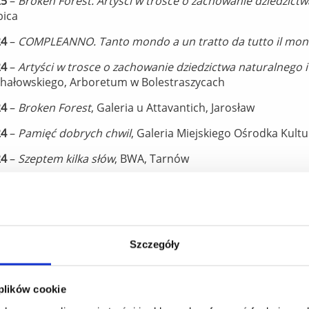
25
–
Broken Forest. Artyści w trosce o zachowanie dziedzict
ica
24
–
COMPLEANNO. Tanto mondo a un tratto da tutto il mo
24
–
Artyści w trosce o zachowanie dziedzictwa naturalnego 
hałowskiego, Arboretum w Bolestraszycach
24
–
Broken Forest
, Galeria u Attavantich, Jarosław
24
–
Pamięć dobrych chwil
, Galeria Miejskiego Ośrodka Kultu
24
–
Szeptem kilka słów
, BWA, Tarnów
24
–
W labiryncie zdarzeń
, Dwór Karwacjanów, Gorlice
24
–
XVII Międzynarodowy Plener Malarski „Wiśniowa pachn
iomie”, Rzeszów
Szczegóły
23
–
Ślady spotkań szczególnych
, BWA, Rzeszów
23
–
Biennale ZPAP ORZ 2022–2023
, BWA, Rzeszów
 plików cookie
23
–
Art and Science 5. Art of Apoptosis
, BWA, Rzeszów; Galer