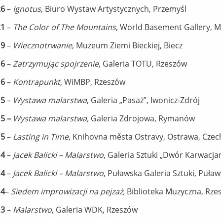
26
–
Ignotus
, Biuro Wystaw Artystycznych, Przemyśl
21
–
The Color of The Mountains
, World Basement Gallery, 
19
–
Wiecznotrwanie
, Muzeum Ziemi Bieckiej, Biecz
16
–
Zatrzymując spojrzenie
, Galeria TOTU, Rzeszów
16
–
Kontrapunkt
, WiMBP, Rzeszów
15
–
Wystawa malarstwa
, Galeria „Pasaż”, Iwonicz-Zdrój
15
–
Wystawa malarstwa,
Galeria Zdrojowa, Rymanów
15
–
Lasting in Time
, Knihovna města Ostravy, Ostrawa, Czec
14
–
Jacek Balicki – Malarstwo
, Galeria Sztuki „Dwór Karwacja
14
–
Jacek Balicki – Malarstwo
, Puławska Galeria Sztuki, Puław
14
–
Siedem improwizacji na pejzaż,
Biblioteka Muzyczna, Rze
13
–
Malarstwo
, Galeria WDK, Rzeszów