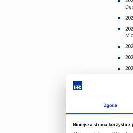
20
Dęb
20
20
Mic
20
20
20
20
20
poz
Zgoda
20
20
Niniejsza strona korzysta z
20