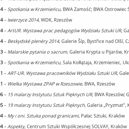
14
–
Spotkania w Krzemieńcu
, BWA Zamość; BWA Ostrowiec Ś
14
–
Iwierzyce 2014
, WDK, Rzeszów
14
–
ArtUR. Wystawa prac pedagogów Wydziału Sztuki UR
, G
14
–
Beskydské plenéry 2014
, Galerie Šíp, Bystřice nad Olší, 
13
–
Malarskie pytania o sacrum
, Galeria Krypta u Pijarów, 
13
–
Spotkania w Krzemieńcu
, Sala Kołłątaja, Krzemieniec, U
11
–
ART-UR. Wystawa pracowników Wydziału Sztuki UR
, Gal
11
–
Wielka Wystawa ZPAP w Rzeszowie
, BWA, Rzeszów
06
–
15 malarzy Instytutu Sztuk Pięknych UR
, BWA Rzeszów; 
05
–
19 malarzy Instytutu Sztuk Pięknych
, Galeria „Pryzmat”
04
–
My i oni. Sztuka ponad granicami
, Pałac Sztuki, Kraków
04
–
Aspekty
, Centrum Sztuki Współczesnej SOLVAY, Kraków