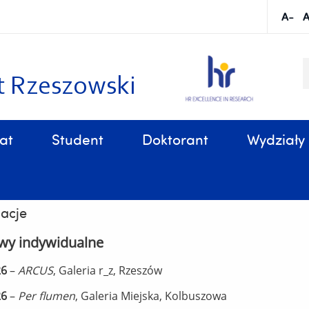
S
k
t Rzeszowski
at
Student
Doktorant
Wydziały
Sprawy organizacyjne, związane z tokiem studiów
b. Jacek Balicki, prof.UR
acje
wy indywidualne
26
–
ARCUS
, Galeria r_z, Rzeszów
26
–
Per flumen
, Galeria Miejska, Kolbuszowa