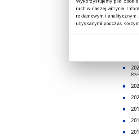
Wykorzystujemy pliki cookie 
Bio
ruch w naszej witrynie. Inf
20
reklamowym i analitycznym. 
uzyskanymi podczas korzysta
20
20
20
Wyd
20
Rz
20
20
20
20
20