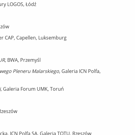
tury LOGOS, Łódź
eszów
der CAP, Capellen, Luksemburg
 UR
, BWA, Przemyśl
wego Pleneru Malarskiego
, Galeria ICN Polfa,
i
, Galeria Forum UMK, Toruń
 Rzeszów
cka, ICN Polfa SA, Galeria TOTU, Rzeszów