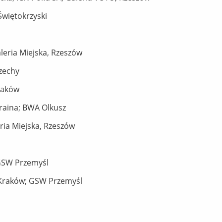
więtokrzyski
aleria Miejska, Rzeszów
Czechy
Kraków
kraina; BWA Olkusz
eria Miejska, Rzeszów
GSW Przemyśl
, Kraków; GSW Przemyśl