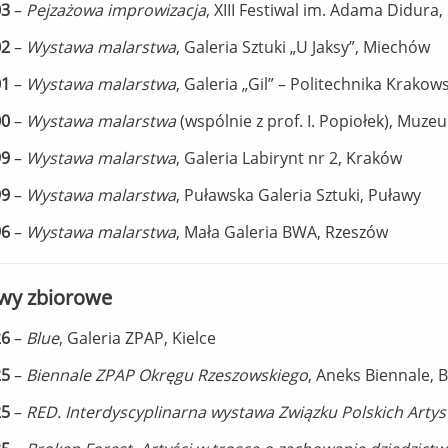
03
–
Pejzażowa improwizacja
, XIII Festiwal im. Adama Didura
02
–
Wystawa malarstwa
, Galeria Sztuki „U Jaksy”, Miechów
01
–
Wystawa malarstwa
, Galeria „Gil” – Politechnika Krako
00
–
Wystawa malarstwa
(wspólnie z prof. I. Popiołek), Muze
99
–
Wystawa malarstwa
, Galeria Labirynt nr 2, Kraków
99
–
Wystawa malarstwa
, Puławska Galeria Sztuki, Puławy
96
–
Wystawa malarstwa
, Mała Galeria BWA, Rzeszów
wy zbiorowe
26
–
Blue
, Galeria ZPAP, Kielce
25
–
Biennale ZPAP Okręgu Rzeszowskiego
, Aneks Biennale, 
25
–
RED. Interdyscyplinarna wystawa Związku Polskich Arty