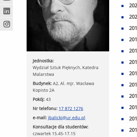
(Nowe
(Link
innej
20
okno)
do
strony)
(Nowe
(Link
innej
20
okno)
do
strony)
(Nowe
(Link
innej
20
okno)
do
strony)
20
innej
strony)
20
Jednostka:
20
Wydział Sztuk Pięknych, Katedra
20
Malarstwa
Budynek:
A2, Al. mjr. Wacława
20
Kopisto 2A
20
Pokój:
43
20
Nr telefonu:
17 872 1276
e-mail:
jbalicki@ur.edu.pl
20
Konsultacje dla studentów:
20
czwartek 15.45-17.15