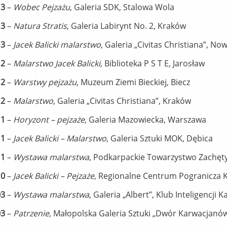
13
–
Wobec Pejzażu
, Galeria SDK, Stalowa Wola
13
–
Natura Stratis
, Galeria Labirynt No. 2, Kraków
13
–
Jacek Balicki malarstwo
, Galeria „Civitas Christiana”, No
12
–
Malarstwo Jacek Balicki
, Biblioteka P S T E, Jarosław
12
–
Warstwy pejzażu
, Muzeum Ziemi Bieckiej, Biecz
12
–
Malarstwo
, Galeria „Civitas Christiana”, Kraków
11
–
Horyzont – pejzaże
, Galeria Mazowiecka, Warszawa
11
–
Jacek Balicki – Malarstwo
, Galeria Sztuki MOK, Dębica
11
–
Wystawa malarstwa
, Podkarpackie Towarzystwo Zachęty 
10
–
Jacek Balicki – Pejzaże
, Regionalne Centrum Pogranicza K
03
–
Wystawa malarstwa
, Galeria „Albert”, Klub Inteligencji K
03
–
Patrzenie
, Małopolska Galeria Sztuki „Dwór Karwacjanów