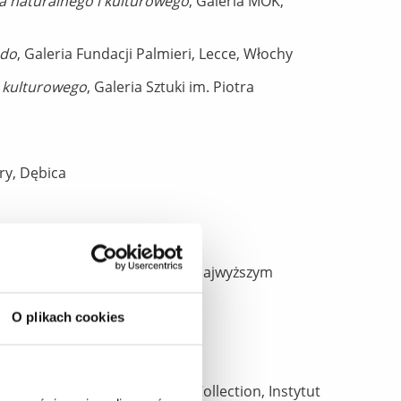
wa naturalnego i kulturowego
, Galeria MOK,
ndo
, Galeria Fundacji Palmieri, Lecce, Włochy
i kulturowego
, Galeria Sztuki im. Piotra
ry, Dębica
ąca malarstwem”
, Galeria „Na najwyższym
O plikach cookies
ia Łaźnia, Radom; Nencki Art Collection, Instytut