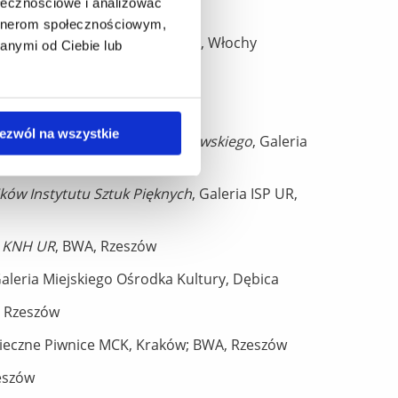
ołecznościowe i analizować
artnerom społecznościowym,
ndo
, Ex Fornace Gola, Mediolan, Włochy
anymi od Ciebie lub
a Sztuki, Warszawa
Kultury, Dębica
ezwól na wszystkie
 Pięknych Uniwersytetu Rzeszowskiego
, Galeria
ków Instytutu Sztuk Pięknych
, Galeria ISP UR,
h KNH UR
, BWA, Rzeszów
Galeria Miejskiego Ośrodka Kultury, Dębica
, Rzeszów
wieczne Piwnice MCK, Kraków; BWA, Rzeszów
eszów