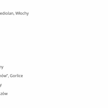
Mediolan, Włochy
hy
nów”, Gorlice
y
szów