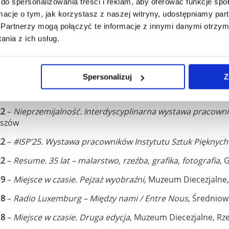
do spersonalizowania treści i reklam, aby oferować funkcje sp
logii Doświadczalnej im. M. Nenckiego PAN, Warszawa
ormacje o tym, jak korzystasz z naszej witryny, udostępniamy p
23
–
COMPLEANNO. Tanto mondo a un tratto da tutto il mo
Partnerzy mogą połączyć te informacje z innymi danymi otrzym
nia z ich usług.
23
–
Pejzaż malarstwa polskiego
, Zachęta – Narodowa Galeri
23
–
Przekroczyć granice
, Galeria Sztuki Miejskiego Ośrodka 
Spersonalizuj
Z
23
–
Malarstwo. Wystawa Zakładu Malarstwa Instytutu Sztuk
ziału Sztuki UR, Rzeszów
22
–
Nieprzemijalność. Interdyscyplinarna wystawa pracowni
eszów
22
–
#ISP’25. Wystawa pracowników Instytutu Sztuk Pięknyc
22
–
Resume. 35 lat – malarstwo, rzeźba, grafika, fotografia
, 
19
–
Miejsce w czasie. Pejzaż wyobraźni
, Muzeum Diecezjalne
18
–
Radio Luxemburg – Między nami / Entre Nous
, Średnio
18
–
Miejsce w czasie. Druga edycja
, Muzeum Diecezjalne, Rz