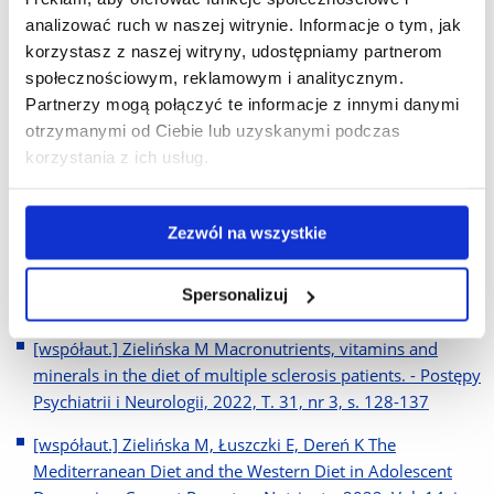
Jarmakiewicz-Czaja S [et al.] Nutritional Issues Faced by
analizować ruch w naszej witrynie. Informacje o tym, jak
Patients with Intestinal Stoma : A Narrative Review. -
korzystasz z naszej witryny, udostępniamy partnerom
Journal of Clinical Medicine, 2023, Vol. 12, no. 2
społecznościowym, reklamowym i analitycznym.
[współaut.] Zielińska M Effectiveness of various diet
Partnerzy mogą połączyć te informacje z innymi danymi
patterns among patients with multiple sclerosis. - Postępy
otrzymanymi od Ciebie lub uzyskanymi podczas
Psychiatrii i Neurologii, 2023, T. 32, nr 1, s. 49-58
korzystania z ich usług.
[współaut.] Łuszczki E, Zielińska M, Oleksy & [et al.]
Nutritional Programming : History, Hypotheses, and the
Zezwól na wszystkie
Role of Prenatal Factors in the Prevention of Metabolic
Diseases - a Narrative Review. - Nutrients, 2022, Vol. 14,
Spersonalizuj
iss. 20
[współaut.] Zielińska M Macronutrients, vitamins and
minerals in the diet of multiple sclerosis patients. - Postępy
Psychiatrii i Neurologii, 2022, T. 31, nr 3, s. 128-137
[współaut.] Zielińska M, Łuszczki E, Dereń K The
Mediterranean Diet and the Western Diet in Adolescent