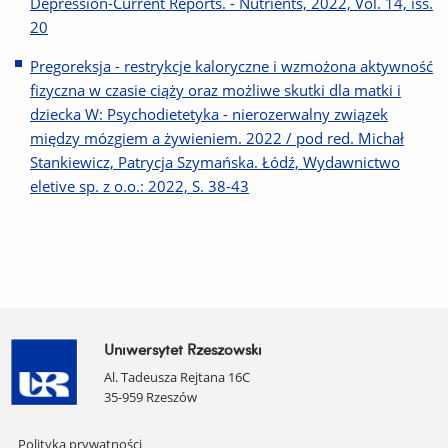
Depression-Current Reports. - Nutrients, 2022, Vol. 14, iss.
20
Pregoreksja - restrykcje kaloryczne i wzmożona aktywność
fizyczna w czasie ciąży oraz możliwe skutki dla matki i
dziecka W: Psychodietetyka - nierozerwalny związek
między mózgiem a żywieniem. 2022 / pod red. Michał
Stankiewicz, Patrycja Szymańska. Łódź, Wydawnictwo
eletive sp. z o.o.: 2022, S. 38-43
Uniwersytet Rzeszowski
Al. Tadeusza Rejtana 16C
35-959 Rzeszów
Pomiń
Polityka prywatności