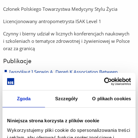
Członek Polskiego Towarzystwa Medycyny Stylu Życia
Licencjonowany antropometrysta ISAK Level 1
Czynny i bierny udział w licznych konferencjach naukowych
i szkoleniach o tematyce zdrowotnej i żywieniowej w Polsce
oraz za granicą
Publikacje
[współaut.] Serwin A, Dereń K Association Between
Selected Flavanols and Isoflavones and Precocious Puberty
in Girls : A Scoping Review. - Nutrients, 2026, Vol. 18, iss. 6
[współaut.] Dereń K, Dymek A, Zielińska M [et al.] Soy
Zgoda
Szczegóły
O plikach cookies
Isoflavones and PCOS : Role in Hormonal and Metabolic
Mechanisms. - Applied Sciences-Basel, 2025, Vol. 15, iss.
Niniejsza strona korzysta z plików cookie
11
Wykorzystujemy pliki cookie do spersonalizowania treści
[współaut.] Polak-Szczybyło E, Sokal-Dembowska A,
i reklam, aby oferować funkcje społecznościowe i