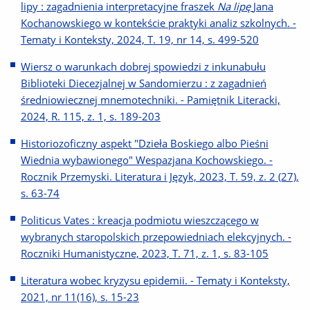
lipy : zagadnienia interpretacyjne fraszek
Na lipę
Jana
Kochanowskiego w kontekście praktyki analiz szkolnych. -
Tematy i Konteksty, 2024, T. 19, nr 14, s. 499-520
Wiersz o warunkach dobrej spowiedzi z inkunabułu
Biblioteki Diecezjalnej w Sandomierzu : z zagadnień
średniowiecznej mnemotechniki. - Pamiętnik Literacki,
2024, R. 115, z. 1, s. 189-203
Historiozoficzny aspekt "Dzieła Boskiego albo Pieśni
Wiednia wybawionego" Wespazjana Kochowskiego. -
Rocznik Przemyski. Literatura i Język, 2023, T. 59, z. 2 (27),
s. 63-74
Politicus Vates : kreacja podmiotu wieszczącego w
wybranych staropolskich przepowiedniach elekcyjnych. -
Roczniki Humanistyczne, 2023, T. 71, z. 1, s. 83-105
Literatura wobec kryzysu epidemii. - Tematy i Konteksty,
2021, nr 11(16), s. 15-23