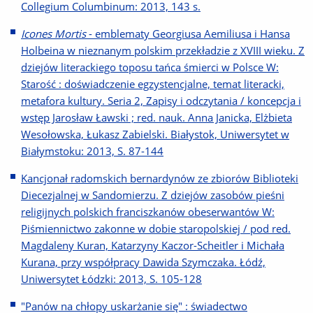
Collegium Columbinum: 2013, 143 s.
Icones Mortis
- emblematy Georgiusa Aemiliusa i Hansa
Holbeina w nieznanym polskim przekładzie z XVIII wieku. Z
dziejów literackiego toposu tańca śmierci w Polsce W:
Starość : doświadczenie egzystencjalne, temat literacki,
metafora kultury. Seria 2, Zapisy i odczytania / koncepcja i
wstęp Jarosław Ławski ; red. nauk. Anna Janicka, Elżbieta
Wesołowska, Łukasz Zabielski. Białystok, Uniwersytet w
Białymstoku: 2013, S. 87-144
Kancjonał radomskich bernardynów ze zbiorów Biblioteki
Diecezjalnej w Sandomierzu. Z dziejów zasobów pieśni
religijnych polskich franciszkanów obeserwantów W:
Piśmiennictwo zakonne w dobie staropolskiej / pod red.
Magdaleny Kuran, Katarzyny Kaczor-Scheitler i Michała
Kurana, przy współpracy Dawida Szymczaka. Łódź,
Uniwersytet Łódzki: 2013, S. 105-128
"Panów na chłopy uskarżanie się" : świadectwo