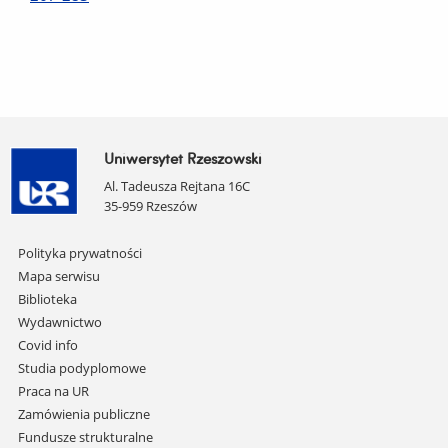
Uniwersytet Rzeszowski
Al. Tadeusza Rejtana 16C
35-959 Rzeszów
Pomiń
Polityka prywatności
nawigację
Mapa serwisu
i
Biblioteka
przejdź
Wydawnictwo
do
Covid info
treści
Studia podyplomowe
Praca na UR
Zamówienia publiczne
Fundusze strukturalne