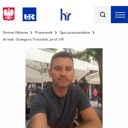
Słowa
kluczowe
Menu - górna belka
Strona Główna
Pracownik
Spis pracowników
dr hab. Grzegorz Trościński, prof. UR