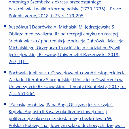
Antoniego Szembeka z okresu przedostatniego
bezkrólewia i walki o koronę polską (1733-1736). - Prace
Polonistyczne, 2018, t. 73, s. 179-205
[współaut.] Dąbrówka A, Michalski M, Jędrzejewska S
Oblicza mediewalizmu II : od recepcji antyku do recepcji
średniowiecza / pod redakcją Andrzeja Dąbrówki, Macieja
Michalskiego, Grzegorza Trościńskiego z udziałem Sylwii
Jędrzejewskiej. Rzeszów, Uniwersytet Rzeszowski: 2018,
267, [1] s.
Pochwała Jubileuszu. O świętowaniu dwudziestopięciolecia
Zakładu Literatury Staropolskiej i Polskiego Oświecenia w
Uniwersytecie Rzeszowskim. - Tematy i Konteksty, 2017, nr
7, s. 561-564
"Za łaską osobliwą Pana Boga Ojczyzna jeszcze żyje".
Krytyka Augusta II Sasa w okolicznościowej poezji
politycznej z okresu przedostatniego bezkrólewia W:
Polska i Puławy "na głównym szlaku duchowych dziejów" :