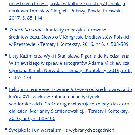
przestrzeń chrześcijańska w kulturze polskiej / [redakcja
naukowa Tomisław Giergiel]. Puławy, Powiat Puławski:
2017, S. 85-114
Translatio studii
i kontakty międzykulturowe w
średniowieczu. Słowo o V Kongresie Mediewistów Polskich
w Rzeszowie. - Tematy i Konteksty, 2016, nr 6, s. 503-509
Listy Kazimierza Wyki i Stanisława Pigonia do księdza Jana
Wiśniewskiego w sprawie autografów Adama Mickiewicza i
Cypriana Kamila Norwida. - Tematy i Konteksty, 2016, nr 6,
s. 465-474
Rękopiśmienne wierszowane
litteraria
od średniowiecza do
końca XVIII wieku w zbiorach benedyktynek
sandomierskich. Część druga: winszujące kolędy klasztorne
dla ksieni Marianny Siemianowskiej. - Tematy i Konteksty,
2016, nr 6, s. 385-406
Swojskość i uniwersalizm - z wybranych zagadnień