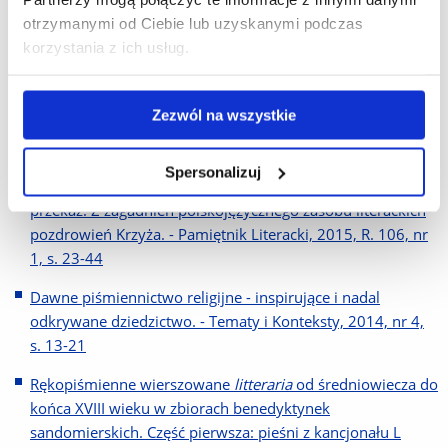
Marka Nalepy i Romana Magrysia. Rzeszów, Uniwersytet
otrzymanymi od Ciebie lub uzyskanymi podczas
Rzeszowski: 2016, S. 38-70
korzystania z ich usług.
Anons kolejnego numeru "Tematów i Kontekstów"
Staropolskie i oświeceniowe piśmiennictwo religijne.
Zezwól na wszystkie
Swojskość i uniwersalizm
. - Tematy i Konteksty, 2015, nr 5,
s. 442-443
Spersonalizuj
Pieśń o Krzyżu i jej nieznany późnośredniowieczny
przekaz. Z zagadnień polskojęzycznego zasobu literackich
pozdrowień Krzyża. - Pamiętnik Literacki, 2015, R. 106, nr
1, s. 23-44
Dawne piśmiennictwo religijne - inspirujące i nadal
odkrywane dziedzictwo. - Tematy i Konteksty, 2014, nr 4,
s. 13-21
Rękopiśmienne wierszowane
litteraria
od średniowiecza do
końca XVIII wieku w zbiorach benedyktynek
sandomierskich. Część pierwsza: pieśni z kancjonału L