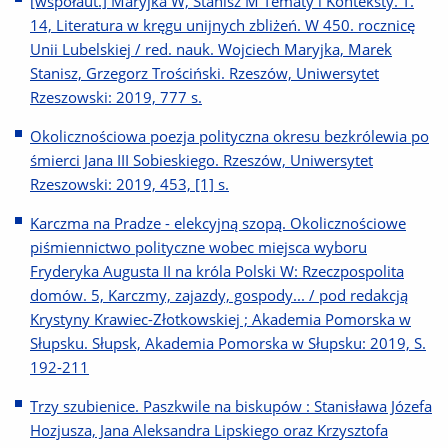
[współaut.] Maryjka W, Stanisz M Tematy i Konteksty. T.
14, Literatura w kręgu unijnych zbliżeń. W 450. rocznicę
Unii Lubelskiej / red. nauk. Wojciech Maryjka, Marek
Stanisz, Grzegorz Trościński. Rzeszów, Uniwersytet
Rzeszowski: 2019, 777 s.
Okolicznościowa poezja polityczna okresu bezkrólewia po
śmierci Jana III Sobieskiego. Rzeszów, Uniwersytet
Rzeszowski: 2019, 453, [1] s.
Karczma na Pradze - elekcyjną szopą. Okolicznościowe
piśmiennictwo polityczne wobec miejsca wyboru
Fryderyka Augusta II na króla Polski W: Rzeczpospolita
domów. 5, Karczmy, zajazdy, gospody... / pod redakcją
Krystyny Krawiec-Złotkowskiej ; Akademia Pomorska w
Słupsku. Słupsk, Akademia Pomorska w Słupsku: 2019, S.
192-211
Trzy szubienice. Paszkwile na biskupów : Stanisława Józefa
Hozjusza, Jana Aleksandra Lipskiego oraz Krzysztofa