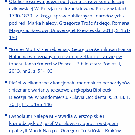
Okolicznościowa poezja polityczna czasów konfederacji
dzikowskiej W: Poezja okolicznościowa w Polsce w latach
1730-1830 : w kręgu spraw publicznych i narodowych /
pod red. Marka Nalepy, Grzegorza Trościńskiego, Romana
Magrysia. Rzeszów, Uniwersytet Rzeszowski: 2014, S. 151-
180
"Icones Mortis" - emeblematy Georgiusa Aemiliusa i Hansa
Holbeina w nieznanym polskim przekładzie : z dziejów
toposu tańca śmierci w Polsce. - Bibliotekarz Podlaski,
2013, nr 2, s. 51-103
Pieśni wielkanocne z kancjonału radomskich bernardynów
: nieznane warianty tekstowe z rękopisu Biblioteki
Diecezjalnej w Sandomierzu. - Slavia Occidentalis, 2013, T.
70, [z.] 1, s. 135-146
[współaut.] Nalepa M Prawidła wierszopiskie i
kaznodziejskie / Józef Morelowski ; oprac. i wstępem
opatrzyli Marek Nalepa i Grzegorz Trościński.. Kraków,