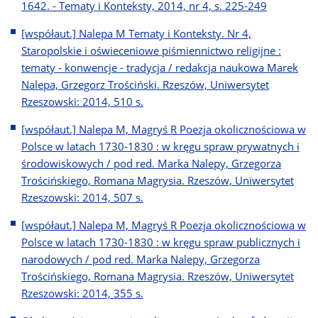
1642. - Tematy i Konteksty, 2014, nr 4, s. 225-249
[współaut.] Nalepa M Tematy i Konteksty. Nr 4,
Staropolskie i oświeceniowe piśmiennictwo religijne :
tematy - konwencje - tradycja / redakcja naukowa Marek
Nalepa, Grzegorz Trościński. Rzeszów, Uniwersytet
Rzeszowski: 2014, 510 s.
[współaut.] Nalepa M, Magryś R Poezja okolicznościowa w
Polsce w latach 1730-1830 : w kręgu spraw prywatnych i
środowiskowych / pod red. Marka Nalepy, Grzegorza
Trościńskiego, Romana Magrysia. Rzeszów, Uniwersytet
Rzeszowski: 2014, 507 s.
[współaut.] Nalepa M, Magryś R Poezja okolicznościowa w
Polsce w latach 1730-1830 : w kręgu spraw publicznych i
narodowych / pod red. Marka Nalepy, Grzegorza
Trościńskiego, Romana Magrysia. Rzeszów, Uniwersytet
Rzeszowski: 2014, 355 s.