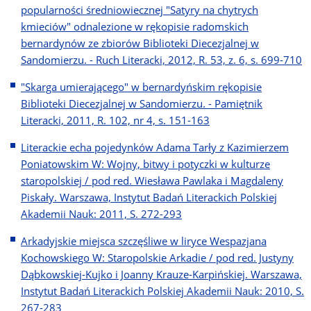
popularności średniowiecznej "Satyry na chytrych
kmieciów" odnalezione w rękopisie radomskich
bernardynów ze zbiorów Biblioteki Diecezjalnej w
Sandomierzu. - Ruch Literacki, 2012, R. 53, z. 6, s. 699-710
"Skarga umierającego" w bernardyńskim rękopisie
Biblioteki Diecezjalnej w Sandomierzu. - Pamiętnik
Literacki, 2011, R. 102, nr 4, s. 151-163
Literackie echa pojedynków Adama Tarły z Kazimierzem
Poniatowskim W: Wojny, bitwy i potyczki w kulturze
staropolskiej / pod red. Wiesława Pawlaka i Magdaleny
Piskały. Warszawa, Instytut Badań Literackich Polskiej
Akademii Nauk: 2011, S. 272-293
Arkadyjskie miejsca szczęśliwe w liryce Wespazjana
Kochowskiego W: Staropolskie Arkadie / pod red. Justyny
Dąbkowskiej-Kujko i Joanny Krauze-Karpińskiej. Warszawa,
Instytut Badań Literackich Polskiej Akademii Nauk: 2010, S.
267-283