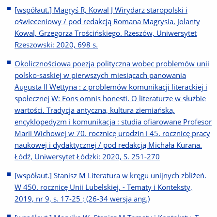
[współaut.] Magryś R, Kowal J Wirydarz staropolski i
oświeceniowy / pod redakcją Romana Magrysia, Jolanty
Kowal, Grzegorza Trościńskiego. Rzeszów, Uniwersytet
Rzeszowski: 2020, 698 s.
Okolicznościowa poezja polityczna wobec problemów unii
polsko-saskiej w pierwszych miesiącach panowania
Augusta II Wettyna : z problemów komunikacji literackiej i
społecznej W: Fons omnis honesti. O literaturze w służbie
wartości. Tradycja antyczna, kultura ziemiańska,
encyklopedyzm i komunikacja : studia ofiarowane Profesor
Marii Wichowej w 70. rocznicę urodzin i 45. rocznicę pracy
naukowej i dydaktycznej / pod redakcją Michała Kurana.
Łódź, Uniwersytet Łódzki: 2020, S. 251-270
[współaut.] Stanisz M Literatura w kręgu unijnych zbliżeń.
W 450. rocznicę Unii Lubelskiej. - Tematy i Konteksty,
2019, nr 9, s. 17-25 ; (26-34 wersja ang.)