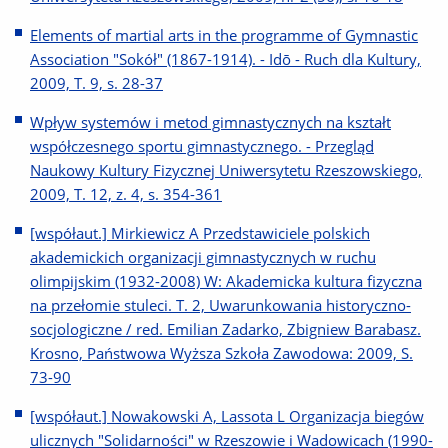
Elements of martial arts in the programme of Gymnastic
Association "Sokół" (1867-1914). - Idō - Ruch dla Kultury,
2009, T. 9, s. 28-37
Wpływ systemów i metod gimnastycznych na kształt
współczesnego sportu gimnastycznego. - Przegląd
Naukowy Kultury Fizycznej Uniwersytetu Rzeszowskiego,
2009, T. 12, z. 4, s. 354-361
[współaut.] Mirkiewicz A Przedstawiciele polskich
akademickich organizacji gimnastycznych w ruchu
olimpijskim (1932-2008) W: Akademicka kultura fizyczna
na przełomie stuleci. T. 2, Uwarunkowania historyczno-
socjologiczne / red. Emilian Zadarko, Zbigniew Barabasz.
Krosno, Państwowa Wyższa Szkoła Zawodowa: 2009, S.
73-90
[współaut.] Nowakowski A, Lassota L Organizacja biegów
ulicznych "Solidarności" w Rzeszowie i Wadowicach (1990-