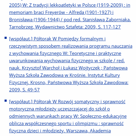
2005) W: Z tradycji lekkoatletyki w Polsce (1919-2009) : in
memoriam braci Freyerów - Alfreda (1901-1927) i
Bronisława (1906-1944) / pod red. Stanisława Zaborniaka.
Tarnobrzeg, Wydawnictwo Sztafeta: 2009, S. 117-127
[współaut.] Półtorak W Pomiędzy formalnym i
rzeczywistym sposobem realizowania programu nauczania
z wychowania fizycznego W: Teoretyczne i praktyczne
uwarunkowania wychowania fizycznego w szkole / red.
nauk. Krzysztof Warchoł i Łukasz Wojtyczek ; Państwowa
Wyższa Szkoła Zawodowa w Krośnie. Instytut Kultury
Fizycznej. Krosno, Państwowa Wyższa Szkoła Zawodowa:
2009, S. 49-57
[współaut.] Półtorak W Rozwój somatyczny i sprawność
motoryczna młodzieży uczęszczającej do szkół o
odmiennych warunkach pracy W: Społeczno-edukacyjne
oblicza współczesnego sportu i olimpizmu : sprawność
fizyczna dzieci i młodzieży. Warszawa, Akademia