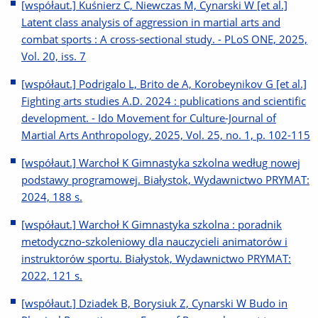
[współaut.] Kuśnierz C, Niewczas M, Cynarski W [et al.]
Latent class analysis of aggression in martial arts and
combat sports : A cross-sectional study. - PLoS ONE, 2025,
Vol. 20, iss. 7
[współaut.] Podrigalo L, Brito de A, Korobeynikov G [et al.]
Fighting arts studies A.D. 2024 : publications and scientific
development. - Ido Movement for Culture-Journal of
Martial Arts Anthropology, 2025, Vol. 25, no. 1, p. 102-115
[współaut.] Warchoł K Gimnastyka szkolna według nowej
podstawy programowej. Białystok, Wydawnictwo PRYMAT:
2024, 188 s.
[współaut.] Warchoł K Gimnastyka szkolna : poradnik
metodyczno-szkoleniowy dla nauczycieli animatorów i
instruktorów sportu. Białystok, Wydawnictwo PRYMAT:
2022, 121 s.
[współaut.] Dziadek B, Borysiuk Z, Cynarski W Budo in