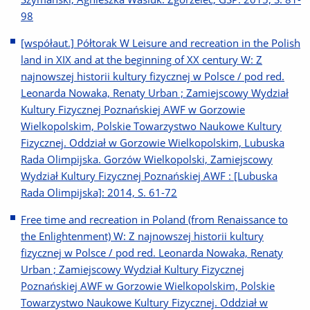
98
[współaut.] Półtorak W Leisure and recreation in the Polish
land in XIX and at the beginning of XX century W: Z
najnowszej historii kultury fizycznej w Polsce / pod red.
Leonarda Nowaka, Renaty Urban ; Zamiejscowy Wydział
Kultury Fizycznej Poznańskiej AWF w Gorzowie
Wielkopolskim, Polskie Towarzystwo Naukowe Kultury
Fizycznej. Oddział w Gorzowie Wielkopolskim, Lubuska
Rada Olimpijska. Gorzów Wielkopolski, Zamiejscowy
Wydział Kultury Fizycznej Poznańskiej AWF : [Lubuska
Rada Olimpijska]: 2014, S. 61-72
Free time and recreation in Poland (from Renaissance to
the Enlightenment) W: Z najnowszej historii kultury
fizycznej w Polsce / pod red. Leonarda Nowaka, Renaty
Urban ; Zamiejscowy Wydział Kultury Fizycznej
Poznańskiej AWF w Gorzowie Wielkopolskim, Polskie
Towarzystwo Naukowe Kultury Fizycznej. Oddział w