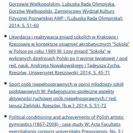
Gorzowie Wielkopolskim, Lubuska Rada Olimpijska.
Gorzów Wielkopolski, Zamiejscowy Wydział Kultury
Fizycznej Poznańskiej AWF : [Lubuska Rada Olimpijska]:
2014, S. 51-60
Likwidacja i reaktywacja gniazd sokolich w Krakowie i
Rzeszowie w kontekście osiągnięć akrobatycznych "Sokoła"
w Polsce po roku 1989 W: Losy gniazd "Sokoła" w
wybranych dzielnicach Polski po II wojnie światowej / pod
red. nauk. Andrzeja Nowakowskiego i Tadeusza Zycha.
Rzeszów, Uniwersytet Rzeszowski: 2014, S. 45-71
Sport osób niepełnosprawnych w opinii młodzieży szkół
podstawowych W: Pedagogiczno-społeczne aspekty
aktywności ruchowej osób niepełnosprawnych / red.
Janusz Zieliński. Rzeszów, [b.w.]: 2014, S. 51-72
Political conditioning and achievements of Polish artistic
gymnastics (1867-2008) - case study W: Acta Facultatis
exercitationis corporis universitatis Presoviensis. No. 3 /