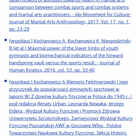
comparison between combat sports and combat systems
and martial arts practitioners. - Ido Movement for Culture-
Journal of Martial Arts Anthropology, 2017, Vol. 17, no. 1,
pp. 23-29
[współaut.] Kochanowicz A, Kochanowicz K, Niespodziński
B [et al.] Maximal power of the lower limbs of youth
gymnasts and biomechanical indicators of the forward
handspring vault versus the sports result. - Journal of
Human Kinetics, 2016, vol. 53, pp. 33-40
[współaut.] Kochanowicz A Klemens Felchnerowski i jego
przyczynek do popularyzacji gimnastyki sportowej w
Japonii W: Z dziejów kultury fizycznej w Polsce do 1945 r. /
pod redakcją Renaty Urban, Leonarda Nowaka, Jerzego
Eidera ; Wydział Kultury Fizycznej i Promocji Zdrowia
Uniwersytetu Szczecińskiego, Zamiejscowy Wydział Kultury
Fizycznej Poznańskiej AWF w Gorzowie Wlkp., Polskie
Towarzystwo Naukowe Kultury Fizycznej. Sekcja Historii.