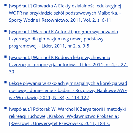
[współaut.] Głowacka A Efekty działalności edukacyjnej
WOPR na przykładzie szkół podstawowych Malborka. -
Sporty Wodne i Ratownictwo, 2011, Vol. 2, s. 6-11
[współaut.] Warchoł K Autorski program wychowania
fizycznego dla gimnazjum wg nowej podstawy
programowej. - Lider, 2011, nr 2, s. 3-5
[współaut.] Warchoł K Budowa lekcji wychowania
fizycznego : propozycja autorów. - Lider, 2011, nr 4, s. 27-
30
Lekcje pływania w szkołach gimnazjalnych a korekcja wad
postawy : doniesienie z badań. - Rozprawy Naukowe AWF
we Wrocławiu, 2011, Nr 34, s. 114-122
[współaut.] Półtorak W, Warchoł K Zarys teorii i metodyki
rekreacji ruchowej. Kraków, Wydawnictwo Proksenia ;
[Rzeszów] : Uniwersytet Rzeszowski: 2011, 184 s.