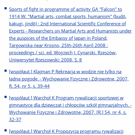
Sports of fight in programme of activity GA "Falcon" to
1914 W: "Martial arts, combat sports, humanism" (budō,
kakugi, jindō) : 2nd International Scientific Conference of
Experts - Researchers on Martial Arts and Humanists under
the auspices of the Embassy of Japan in Poland,
Targowiska near Krosno, 25th-26th April 2008 :
proceedings / sci. ed. Wojciech J. Cynarski. Rzeszów,
Uniwersytet Rzeszowski: 2008, S. 8
[współaut.] Klajman P Rekreacja w wodzie nie tylko na
ładną pogodę. - Wychowanie Fizyczne i Zdrowotne, 2007,
R. 54, nr 5, s. 39-44
[współaut.] Warchoł K Program rywalizacji sportowej w
gimnastyce dla dziewcząt i chłopców szkół gimnazjalnych. -
Wychowanie Fizyczne i Zdrowotne, 2007, [R.] 54, nr 4, s.
32-37
[współaut.] Warchoł K Propozycja programu rywalizacji