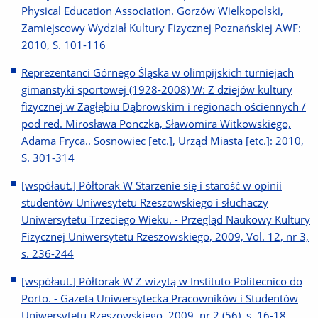
Physical Education Association. Gorzów Wielkopolski,
Zamiejscowy Wydział Kultury Fizycznej Poznańskiej AWF:
2010, S. 101-116
Reprezentanci Górnego Śląska w olimpijskich turniejach
gimanstyki sportowej (1928-2008) W: Z dziejów kultury
fizycznej w Zagłębiu Dąbrowskim i regionach ościennych /
pod red. Mirosława Ponczka, Sławomira Witkowskiego,
Adama Fryca.. Sosnowiec [etc.], Urząd Miasta [etc.]: 2010,
S. 301-314
[współaut.] Półtorak W Starzenie się i starość w opinii
studentów Uniwesytetu Rzeszowskiego i słuchaczy
Uniwersytetu Trzeciego Wieku. - Przegląd Naukowy Kultury
Fizycznej Uniwersytetu Rzeszowskiego, 2009, Vol. 12, nr 3,
s. 236-244
[współaut.] Półtorak W Z wizytą w Instituto Politecnico do
Porto. - Gazeta Uniwersytecka Pracowników i Studentów
Uniwersytetu Rzeszowskiego, 2009, nr 2 (56), s. 16-18