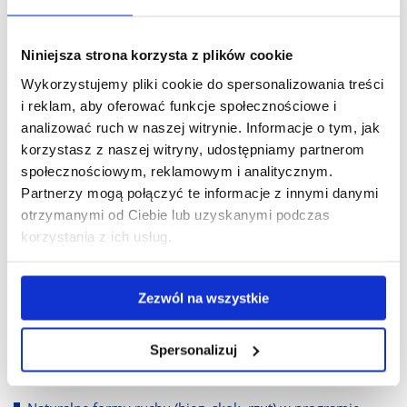
Scientific Physical Education Association. Gorzów
Wielkopolski, Zamiejscowy Wydział Kultury Fizycznej
Niniejsza strona korzysta z plików cookie
Poznańskiej AWF: 2010, S. 85-100
Wykorzystujemy pliki cookie do spersonalizowania treści
Comparative analysis of the difficulties Polish acrobats
i reklam, aby oferować funkcje społecznościowe i
exercise to the leading teams in the world, in the example
analizować ruch w naszej witrynie. Informacje o tym, jak
of men's Pairs in the World Championships in Livienne in
korzystasz z naszej witryny, udostępniamy partnerom
2004 W: Traditional and modern forms of dance and
społecznościowym, reklamowym i analitycznym.
gymnastics from the perspective of physical culture :
Partnerzy mogą połączyć te informacje z innymi danymi
monograph / ed. by Tadeusz Ambroży and Dorota
otrzymanymi od Ciebie lub uzyskanymi podczas
Ambroży. Kraków, European Association for Security:
korzystania z ich usług.
2010, S. 222-239
Elementy sportów walki w programie działalności
Zezwól na wszystkie
Towarzystwa Gimnastycznego "Sokół" (1867-1914) W:
Szkice z działalności Towarzystwa Gimnastycznego "Sokół"
(1867-2006) / pod red. Stanisława Zaborniaka, Pawła
Spersonalizuj
Króla. Rzeszów, Uniwersytet Rzeszowski: 2010, S. 36-50