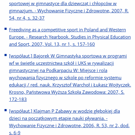
sportowej w gimnastyce dla dziewcząt i chłopców w
gimnazjum. - Wychowanie Fizyczne i Zdrowotne, 2007, R.
54, nr 4, s. 32-37
Freediving as a competitive sport in Poland and Western
Europe. - Research Yearbook. Studies in Physical Education
and Sport, 2007, Vol. 13, nr 1, s. 157-160
[współaut.] Bajorek W Gimnastyka sportowa w programi
wf w świetle uczestnictwa szkół i UKS w rywalizacji
gimnastycznej na Podkarpaciu W: Miejsce i rola
wychowania fizycznego w szkole po reformie systemu
edukacji / red. nauk. Krzysztof Warchoł i Łukasz Wojtyczek.
Krosno, Państwowa Wyższa Szkoła Zawodowa: 2007, S.
172-183
[współaut.] Klajman P Zabawy w wodzie głębokiej dla
dzieci na początkowym etapie nauki pływania. -
Wychowanie Fizyczne i Zdrowotne, 2006, R. 53, nr 2, dod.
s. 6-9