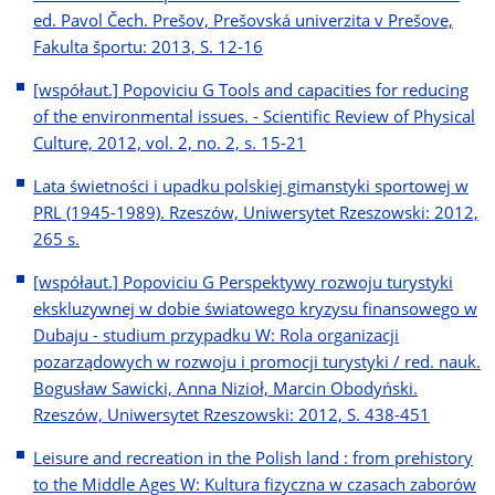
ed. Pavol Čech. Prešov, Prešovská univerzita v Prešove,
Fakulta športu: 2013, S. 12-16
[współaut.] Popoviciu G Tools and capacities for reducing
of the environmental issues. - Scientific Review of Physical
Culture, 2012, vol. 2, no. 2, s. 15-21
Lata świetności i upadku polskiej gimanstyki sportowej w
PRL (1945-1989). Rzeszów, Uniwersytet Rzeszowski: 2012,
265 s.
[współaut.] Popoviciu G Perspektywy rozwoju turystyki
ekskluzywnej w dobie światowego kryzysu finansowego w
Dubaju - studium przypadku W: Rola organizacji
pozarządowych w rozwoju i promocji turystyki / red. nauk.
Bogusław Sawicki, Anna Nizioł, Marcin Obodyński.
Rzeszów, Uniwersytet Rzeszowski: 2012, S. 438-451
Leisure and recreation in the Polish land : from prehistory
to the Middle Ages W: Kultura fizyczna w czasach zaborów