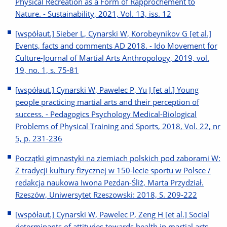
Physical Recreation as a Form of Rapprochement to
Nature. - Sustainability, 2021, Vol. 13, iss. 12
[współaut.] Sieber L, Cynarski W, Korobeynikov G [et al.]
Events, facts and comments AD 2018. - Ido Movement for
Culture-Journal of Martial Arts Anthropology, 2019, vol.
19, no. 1, s. 75-81
[współaut.] Cynarski W, Pawelec P, Yu J [et al.] Young
people practicing martial arts and their perception of
success. - Pedagogics Psychology Medical-Biological
Problems of Physical Training and Sports, 2018, Vol. 22, nr
5, p. 231-236
Początki gimnastyki na ziemiach polskich pod zaborami W:
Z tradycji kultury fizycznej w 150-lecie sportu w Polsce /
redakcja naukowa Iwona Pezdan-Śliż, Marta Przydział.
Rzeszów, Uniwersytet Rzeszowski: 2018, S. 209-222
[współaut.] Cynarski W, Pawelec P, Zeng H [et al.] Social
determinants of attitudes towards health in martial arts