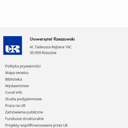
Uniwersytet Rzeszowski
Al. Tadeusza Rejtana 16C
35-959 Rzeszów
Pomiń
Polityka prywatności
nawigację
Mapa serwisu
i
Biblioteka
przejdź
Wydawnictwo
do
Covid info
treści
Studia podyplomowe
Praca na UR
Zamówienia publiczne
Fundusze strukturalne
Projekty współfinansowane przez UE