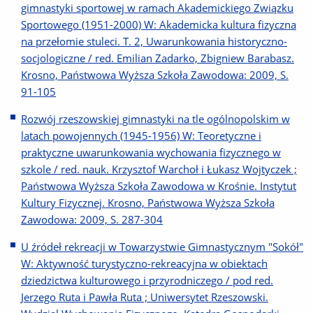
gimnastyki sportowej w ramach Akademickiego Związku
Sportowego (1951-2000) W: Akademicka kultura fizyczna
na przełomie stuleci. T. 2, Uwarunkowania historyczno-
socjologiczne / red. Emilian Zadarko, Zbigniew Barabasz.
Krosno, Państwowa Wyższa Szkoła Zawodowa: 2009, S.
91-105
Rozwój rzeszowskiej gimnastyki na tle ogólnopolskim w
latach powojennych (1945-1956) W: Teoretyczne i
praktyczne uwarunkowania wychowania fizycznego w
szkole / red. nauk. Krzysztof Warchoł i Łukasz Wojtyczek ;
Państwowa Wyższa Szkoła Zawodowa w Krośnie. Instytut
Kultury Fizycznej. Krosno, Państwowa Wyższa Szkoła
Zawodowa: 2009, S. 287-304
U źródeł rekreacji w Towarzystwie Gimnastycznym "Sokół"
W: Aktywność turystyczno-rekreacyjna w obiektach
dziedzictwa kulturowego i przyrodniczego / pod red.
Jerzego Ruta i Pawła Ruta ; Uniwersytet Rzeszowski.