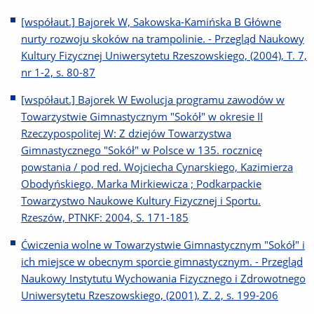
[współaut.] Bajorek W, Sakowska-Kamińska B Główne
nurty rozwoju skoków na trampolinie. - Przegląd Naukowy
Kultury Fizycznej Uniwersytetu Rzeszowskiego, (2004), T. 7,
nr 1-2, s. 80-87
[współaut.] Bajorek W Ewolucja programu zawodów w
Towarzystwie Gimnastycznym "Sokół" w okresie II
Rzeczypospolitej W: Z dziejów Towarzystwa
Gimnastycznego "Sokół" w Polsce w 135. rocznicę
powstania / pod red. Wojciecha Cynarskiego, Kazimierza
Obodyńskiego, Marka Mirkiewicza ; Podkarpackie
Towarzystwo Naukowe Kultury Fizycznej i Sportu.
Rzeszów, PTNKF: 2004, S. 171-185
Ćwiczenia wolne w Towarzystwie Gimnastycznym "Sokół" i
ich miejsce w obecnym sporcie gimnastycznym. - Przegląd
Naukowy Instytutu Wychowania Fizycznego i Zdrowotnego
Uniwersytetu Rzeszowskiego, (2001), Z. 2, s. 199-206