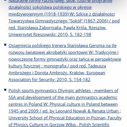
Naturalne formy ruchu (bieg, skok, rzut) w programie
działalności sokolstwa polskiego w okresie
międzywojennym (1918-1939) W: Szkice z działalności
Towarzystwa Gimnastycznego "Sokół" (1867-2006) / pod
red. Stanisława Zaborniaka, Pawła Króla. Rzeszów,
Uniwersytet Rzeszowski: 2010, S. 182-198
Osiągnięcia polskiego trenera Stanisława Geronia na tle
rozwoju światowej akrobatyki sportowej W: Tradycyjne i
nowoczesne formy gimnastyki oraz tańca w perspektywie
kultury fizycznej : monografia / pod red. Tadeusza
Ambrożego i Dorota Ambroży. Kraków, European
Association for Security: 2010, S. 154-182
Polish sports gymnastics Olympic athletes - members of
SSA and development of the main gymnastics academic
centres in Poland W: Physical culture in Poland between
1945 and 2009 / ed. by Leonard Nowak & Renata Urban ;
University School of Physical Education in Poznan, Faculty
of Physics Culture in Gorzow Wlkp., Polish Scientific