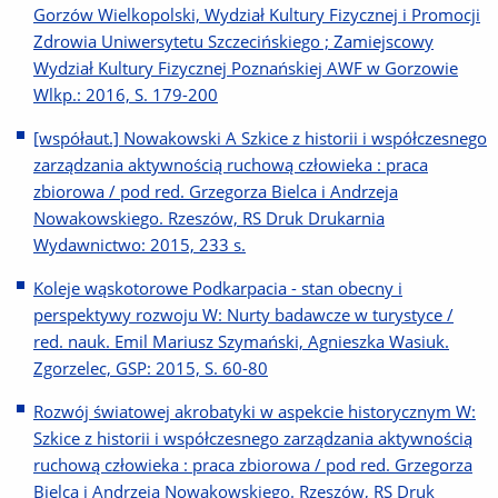
Gorzów Wielkopolski, Wydział Kultury Fizycznej i Promocji
Zdrowia Uniwersytetu Szczecińskiego ; Zamiejscowy
Wydział Kultury Fizycznej Poznańskiej AWF w Gorzowie
Wlkp.: 2016, S. 179-200
[współaut.] Nowakowski A Szkice z historii i współczesnego
zarządzania aktywnością ruchową człowieka : praca
zbiorowa / pod red. Grzegorza Bielca i Andrzeja
Nowakowskiego. Rzeszów, RS Druk Drukarnia
Wydawnictwo: 2015, 233 s.
Koleje wąskotorowe Podkarpacia - stan obecny i
perspektywy rozwoju W: Nurty badawcze w turystyce /
red. nauk. Emil Mariusz Szymański, Agnieszka Wasiuk.
Zgorzelec, GSP: 2015, S. 60-80
Rozwój światowej akrobatyki w aspekcie historycznym W:
Szkice z historii i współczesnego zarządzania aktywnością
ruchową człowieka : praca zbiorowa / pod red. Grzegorza
Bielca i Andrzeja Nowakowskiego. Rzeszów, RS Druk