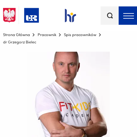
Słowa
kluczowe
Menu - górna belka
Strona Główna
Pracownik
Spis pracowników
dr Grzegorz Bielec