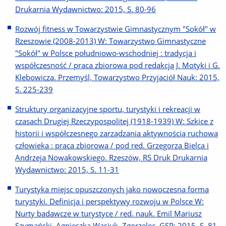
Drukarnia Wydawnictwo: 2015, S. 80-96
Rozwój fitness w Towarzystwie Gimnastycznym "Sokół" w
Rzeszowie (2008-2013) W: Towarzystwo Gimnastyczne
"Sokół" w Polsce południowo-wschodniej : tradycja i
współczesność / praca zbiorowa pod redakcją J. Motyki i G.
Klebowicza. Przemyśl, Towarzystwo Przyjaciół Nauk: 2015,
S. 225-239
Struktury organizacyjne sportu, turystyki i rekreacji w
czasach Drugiej Rzeczypospolitej (1918-1939) W: Szkice z
historii i współczesnego zarządzania aktywnością ruchową
człowieka : praca zbiorowa / pod red. Grzegorza Bielca i
Andrzeja Nowakowskiego. Rzeszów, RS Druk Drukarnia
Wydawnictwo: 2015, S. 11-31
Turystyka miejsc opuszczonych jako nowoczesna forma
turystyki. Definicja i perspektywy rozwoju w Polsce W:
Nurty badawcze w turystyce / red. nauk. Emil Mariusz
Szymański, Agnieszka Wasiuk. Zgorzelec, GSP: 2015, S. 81-