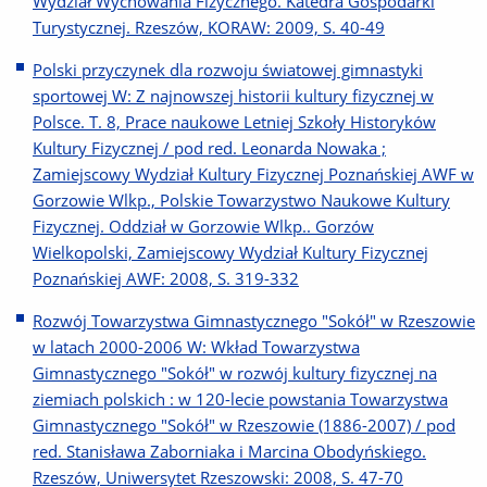
Wydział Wychowania Fizycznego. Katedra Gospodarki
Turystycznej. Rzeszów, KORAW: 2009, S. 40-49
Polski przyczynek dla rozwoju światowej gimnastyki
sportowej W: Z najnowszej historii kultury fizycznej w
Polsce. T. 8, Prace naukowe Letniej Szkoły Historyków
Kultury Fizycznej / pod red. Leonarda Nowaka ;
Zamiejscowy Wydział Kultury Fizycznej Poznańskiej AWF w
Gorzowie Wlkp., Polskie Towarzystwo Naukowe Kultury
Fizycznej. Oddział w Gorzowie Wlkp.. Gorzów
Wielkopolski, Zamiejscowy Wydział Kultury Fizycznej
Poznańskiej AWF: 2008, S. 319-332
Rozwój Towarzystwa Gimnastycznego "Sokół" w Rzeszowie
w latach 2000-2006 W: Wkład Towarzystwa
Gimnastycznego "Sokół" w rozwój kultury fizycznej na
ziemiach polskich : w 120-lecie powstania Towarzystwa
Gimnastycznego "Sokół" w Rzeszowie (1886-2007) / pod
red. Stanisława Zaborniaka i Marcina Obodyńskiego.
Rzeszów, Uniwersytet Rzeszowski: 2008, S. 47-70