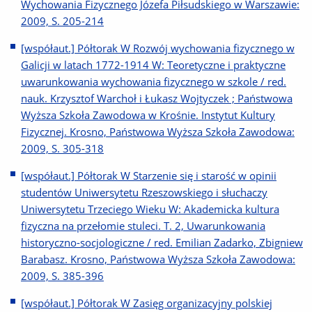
Wychowania Fizycznego Józefa Piłsudskiego w Warszawie:
2009, S. 205-214
[współaut.] Półtorak W Rozwój wychowania fizycznego w
Galicji w latach 1772-1914 W: Teoretyczne i praktyczne
uwarunkowania wychowania fizycznego w szkole / red.
nauk. Krzysztof Warchoł i Łukasz Wojtyczek ; Państwowa
Wyższa Szkoła Zawodowa w Krośnie. Instytut Kultury
Fizycznej. Krosno, Państwowa Wyższa Szkoła Zawodowa:
2009, S. 305-318
[współaut.] Półtorak W Starzenie się i starość w opinii
studentów Uniwersytetu Rzeszowskiego i słuchaczy
Uniwersytetu Trzeciego Wieku W: Akademicka kultura
fizyczna na przełomie stuleci. T. 2, Uwarunkowania
historyczno-socjologiczne / red. Emilian Zadarko, Zbigniew
Barabasz. Krosno, Państwowa Wyższa Szkoła Zawodowa:
2009, S. 385-396
[współaut.] Półtorak W Zasięg organizacyjny polskiej