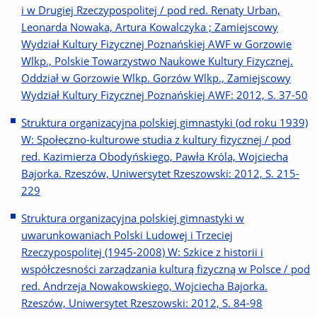
i w Drugiej Rzeczypospolitej / pod red. Renaty Urban,
Leonarda Nowaka, Artura Kowalczyka ; Zamiejscowy
Wydział Kultury Fizycznej Poznańskiej AWF w Gorzowie
Wlkp., Polskie Towarzystwo Naukowe Kultury Fizycznej.
Oddział w Gorzowie Wlkp. Gorzów Wlkp., Zamiejscowy
Wydział Kultury Fizycznej Poznańskiej AWF: 2012, S. 37-50
Struktura organizacyjna polskiej gimnastyki (od roku 1939)
W: Społeczno-kulturowe studia z kultury fizycznej / pod
red. Kazimierza Obodyńskiego, Pawła Króla, Wojciecha
Bajorka. Rzeszów, Uniwersytet Rzeszowski: 2012, S. 215-
229
Struktura organizacyjna polskiej gimnastyki w
uwarunkowaniach Polski Ludowej i Trzeciej
Rzeczypospolitej (1945-2008) W: Szkice z historii i
współczesności zarządzania kulturą fizyczną w Polsce / pod
red. Andrzeja Nowakowskiego, Wojciecha Bajorka.
Rzeszów, Uniwersytet Rzeszowski: 2012, S. 84-98