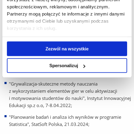
-od 01.10.2017 do obecnie;
społecznościowym, reklamowym i analitycznym.
Zastępca Przewodniczącego Wydziałowej Komisji
Partnerzy mogą połączyć te informacje z innymi danymi
Wyborczej WMP UR -10.10.2018 – 30.09.2019;
otrzymanymi od Ciebie lub uzyskanymi podczas
korzystania z ich usług.
Członek zespołu ds. opracowania raportu samooceny WMP
UR w 2016r.;
Zezwól na wszystkie
Sekretarz komisji rekrutacyjnej kierunku matematyka
w 2011r.
Spersonalizuj
Szkolenia
"Grywalizacja-skuteczne metody nauczania
z wykorzystaniem elementów gier w celu aktywizacji
i motywowania studentów do nauki", Instytut Innowacyjnej
Edukacji sp.z o.o, 7-8.04.2022;
"Planowanie badań i analiza ich wyników w programie
Statistica", StatSoft Polska, 21.03.2024;