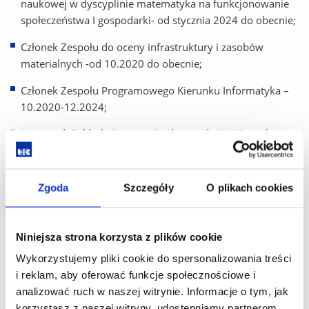
naukowej w dyscyplinie matematyka na funkcjonowanie
społeczeństwa I gospodarki- od stycznia 2024 do obecnie;
Członek Zespołu do oceny infrastruktury i zasobów
materialnych -od 10.2020 do obecnie;
Członek Zespołu Programowego Kierunku Informatyka –
10.2020-12.2024;
Kierownik Zakładu Równań Funkcyjnych IM UR – od
09.2020 do obecnie;
Członek Rady Instytutu Matematyki - od listopada 2019 do
Zgoda
Szczegóły
O plikach cookies
grudnia 2024;
Kierownik Pracowni Procesów Stochastycznych
Niniejsza strona korzysta z plików cookie
w Laboratorium Matematyki Stosowanej w Centrum
Innowacji i Transferu Wiedzy Techniczno-Przyrodniczej –
Wykorzystujemy pliki cookie do spersonalizowania treści
od 20.11.2018 do obecnie;
i reklam, aby oferować funkcje społecznościowe i
analizować ruch w naszej witrynie. Informacje o tym, jak
Koordynator ds. ECTS i Erasmus+ na kierunku Matematyka
korzystasz z naszej witryny, udostępniamy partnerom