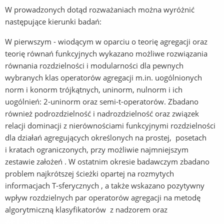
W prowadzonych dotąd rozważaniach można wyróżnić
następujące kierunki badań:
W pierwszym - wiodącym w oparciu o teorię agregacji oraz
teorię równań funkcyjnych wykazano możliwe rozwiązania
równania rozdzielności i modularności dla pewnych
wybranych klas operatorów agregacji m.in. uogólnionych
norm i konorm trójkątnych, uninorm, nulnorm i ich
uogólnień: 2-uninorm oraz semi-t-operatorów. Zbadano
również podrozdzielność i nadrozdzielność oraz związek
relacji dominacji z nierównościami funkcyjnymi rozdzielności
dla działań agregujących określonych na prostej, posetach
i kratach ograniczonych, przy możliwie najmniejszym
zestawie założeń . W ostatnim okresie badawczym zbadano
problem najkrótszej ścieżki opartej na rozmytych
informacjach T-sferycznych , a także wskazano pozytywny
wpływ rozdzielnych par operatorów agregacji na metodę
algorytmiczną klasyfikatorów z nadzorem oraz
wielokryterialne podejmowanie decyzji
.