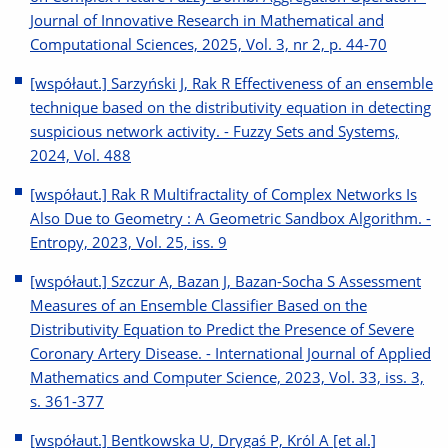
Journal of Innovative Research in Mathematical and
Computational Sciences, 2025, Vol. 3, nr 2, p. 44-70
[współaut.] Sarzyński J, Rak R Effectiveness of an ensemble
technique based on the distributivity equation in detecting
suspicious network activity. - Fuzzy Sets and Systems,
2024, Vol. 488
[współaut.] Rak R Multifractality of Complex Networks Is
Also Due to Geometry : A Geometric Sandbox Algorithm. -
Entropy, 2023, Vol. 25, iss. 9
[współaut.] Szczur A, Bazan J, Bazan-Socha S Assessment
Measures of an Ensemble Classifier Based on the
Distributivity Equation to Predict the Presence of Severe
Coronary Artery Disease. - International Journal of Applied
Mathematics and Computer Science, 2023, Vol. 33, iss. 3,
s. 361-377
[współaut.] Bentkowska U, Drygaś P, Król A [et al.]