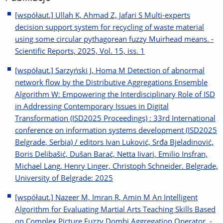
[współaut.] Ullah K, Ahmad Z, Jafari S Multi-experts
decision support system for recycling of waste material
using some circular pythagorean fuzzy Muirhead means. -
Scientific Reports, 2025, Vol. 15, iss. 1
[współaut.] Sarzyński J, Homa M Detection of abnormal
network flow by the Distributive Aggregations Ensemble
Algorithm W: Empowering the Interdisciplinary Role of ISD
in Addressing Contemporary Issues in Digital
Transformation (ISD2025 Proceedings) : 33rd International
conference on information systems development (ISD2025
Belgrade, Serbia) / editors Ivan Luković, Srđa Bjeladinović,
Boris Delibašić, Dušan Barać, Netta Iivari, Emilio Insfran,
Michael Lang, Henry Linger, Christoph Schneider. Belgrade,
University of Belgrade: 2025
[współaut.] Nazeer M, Imran R, Amin M An Intelligent
Algorithm for Evaluating Martial Arts Teaching Skills Based
on Complex Picture Fuzzy Dombi Aggregation Operator. -