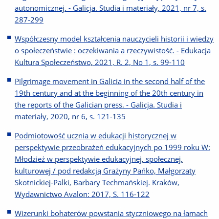
autonomicznej. - Galicja. Studia i materiały, 2021, nr 7, s.
287-299
Współczesny model kształcenia nauczycieli historii i wiedzy
o społeczeństwie : oczekiwania a rzeczywistość. - Edukacja
Kultura Społeczeństwo, 2021, R. 2, No 1, s. 99-110
Pilgrimage movement in Galicia in the second half of the
19th century and at the beginning of the 20th century in
the reports of the Galician press. - Galicja. Studia i
materiały, 2020, nr 6, s. 121-135
Podmiotowość ucznia w edukacji historycznej w
perspektywie przeobrażeń edukacyjnych po 1999 roku W:
Młodzież w perspektywie edukacyjnej, społecznej,
kulturowej / pod redakcją Grażyny Pańko, Małgorzaty
Skotnickiej-Palki, Barbary Techmańskiej. Kraków,
Wydawnictwo Avalon: 2017, S. 116-122
Wizerunki bohaterów powstania styczniowego na łamach