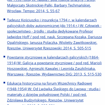
Małgorzaty Skotnickiej-Palki, Barbary Techmańskiej.
Wrocław, Tempo: 2014, S. 55-67
Tadeusz Kościuszko i insurekcja 1794 r. w kalendarzach
galicyjskich doby autonomicznej (do 1914 r.) W: Człowiek -
społeczeństwo - źródło : studia dedykowane Profesor
Jadwidze Hoff / pod red. nauk. Szczepana Kozaka, Dariusza
Opalińskiego, Janusza Polaczka, Wioletty Zawitkowskiej.
Rzeszów, Uniwersytet Rzeszowski: 2014, S. 505-515
Powstanie styczniowe w kalendarzach galicyjskich (1864-
1914) W: Galicja a powstanie styczniowe / pod red. Marioli
Hoszowskiej, Agnieszki Kawalec i Leonida Zaszkilniaka.
Warszawa ; Rzeszów, Wydawnictwo DiG: 2013, S. 515-530
Edukacja historyczna na forum Wszechnicy Radiowej
(1948-1954) W: Od Lwówka Śląskiego do Lwowa : studia i
materiały z dziejów południowej Polski / pod red.
Zdzisława Budzyńskiego. Rzeszów, Uniwersytet