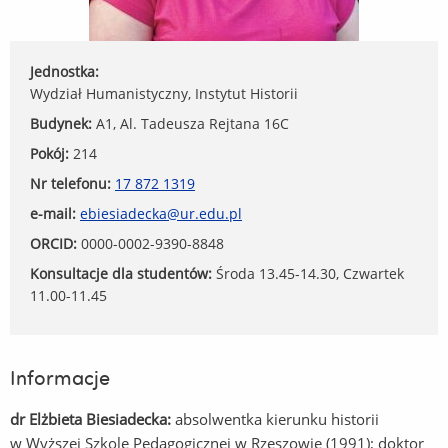
Jednostka:
Wydział Humanistyczny, Instytut Historii
Budynek:
A1, Al. Tadeusza Rejtana 16C
Pokój:
214
Nr telefonu:
17 872 1319
e-mail:
ebiesiadecka@ur.edu.pl
ORCID:
0000-0002-9390-8848
Konsultacje dla studentów:
Środa 13.45-14.30, Czwartek
11.00-11.45
Informacje
dr Elżbieta Biesiadecka:
absolwentka kierunku historii
w Wyższej Szkole Pedagogicznej w Rzeszowie (1991); doktor