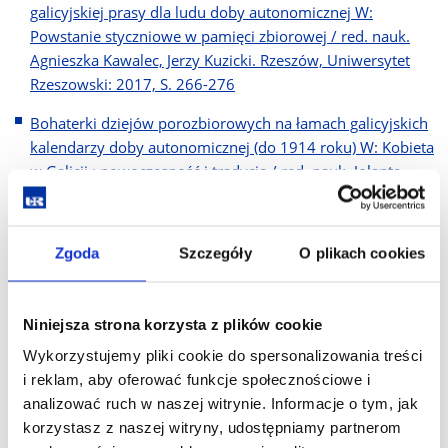
galicyjskiej prasy dla ludu doby autonomicznej W:
Powstanie styczniowe w pamięci zbiorowej / red. nauk.
Agnieszka Kawalec, Jerzy Kuzicki. Rzeszów, Uniwersytet
Rzeszowski: 2017, S. 266-276
Bohaterki dziejów porozbiorowych na łamach galicyjskich
kalendarzy doby autonomicznej (do 1914 roku) W: Kobieta
w Galicji : nowoczesność i tradycja / red. nauk. Jolanta
Kamińska-Kwak, Szczepan Kozak, Dariusz Opaliński.
Rzeszów, Uniwersytet Rzeszowski: 2016, S. 441-454
Zgoda
Szczegóły
O plikach cookies
Chłopi wobec krakowskich uroczystości mickiewiczowskich
1890 roku w świetle prasy galicyjskiej W: Historia : ciągłość
i zmiana : studia ofiarowane Profesorowi Jerzemu
Niniejsza strona korzysta z plików cookie
Maternickiemu / redakcja naukowa Mariola Hoszowska,
Joanna Pisulińska, Paweł Sierżęga. Rzeszów, Uniwersytet
Wykorzystujemy pliki cookie do spersonalizowania treści
Rzeszowski: 2016, S. 385-392
i reklam, aby oferować funkcje społecznościowe i
analizować ruch w naszej witrynie. Informacje o tym, jak
Rola pracy w podręcznikach i materiałach metodycznych
korzystasz z naszej witryny, udostępniamy partnerom
edukacji społecznej i obywatelskiej w latach 1944-1989 W: