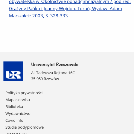
obywatelska w szkolnictwie ponadgimnazjalnym / pod red.
Grażyny Pańko i Joanny Wojdon. Toruń, Wydaw. Adam
Marszałek: 2003, S. 328-333
Uniwersytet Rzeszowski
Al. Tadeusza Rejtana 16C
35-959 Rzeszów
Pomiń
Polityka prywatności
nawigację
Mapa serwisu
i
Biblioteka
przejdź
Wydawnictwo
do
Covid info
treści
Studia podyplomowe