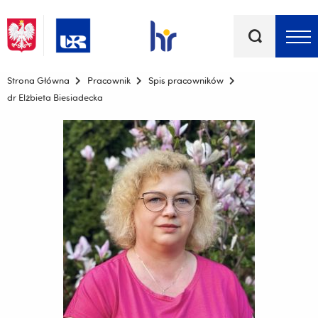
Słowa
kluczowe
Menu - górna belka
Strona Główna
Pracownik
Spis pracowników
dr Elżbieta Biesiadecka