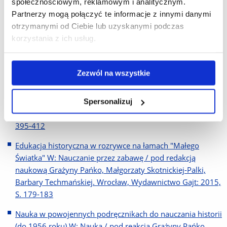
społecznościowym, reklamowym i analitycznym.
Człowiek i praca / pod red. Grażyny Pańko i Katarzyny
Partnerzy mogą połączyć te informacje z innymi danymi
Ruhland. Wrocław, Wydawnictwo Chromcon: 2016, S. 13-
otrzymanymi od Ciebie lub uzyskanymi podczas
27
korzystania z ich usług.
Bohaterowie dziejów Polski XVIII i XIX wieku w
kalendarzach galicyjskich doby autonomicznej (do 1914
Zezwól na wszystkie
roku) W: Między polityką, historią a pamięcią historyczną :
studia z dziejów Polski okresu porozbiorowego / pod
redakcją Waldemara Łazugi, Sebastiana Paczosa. Poznań,
Spersonalizuj
Uniwersytet im. Adama Mickiewicza w Poznaniu: 2015, S.
395-412
Edukacja historyczna w rozrywce na łamach "Małego
Światka" W: Nauczanie przez zabawę / pod redakcją
naukową Grażyny Pańko, Małgorzaty Skotnickiej-Palki,
Barbary Techmańskiej. Wrocław, Wydawnictwo Gajt: 2015,
S. 179-183
Nauka w powojennych podręcznikach do nauczania historii
(do 1956 roku) W: Nauka / pod reakcją Grażyny Pańko,