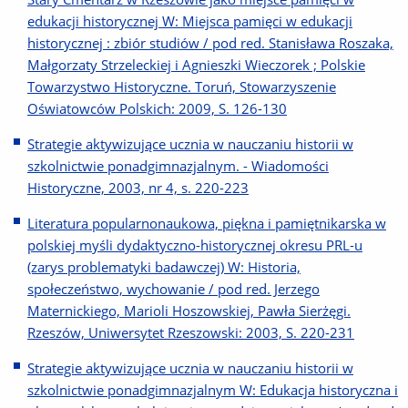
edukacji historycznej W: Miejsca pamięci w edukacji
historycznej : zbiór studiów / pod red. Stanisława Roszaka,
Małgorzaty Strzeleckiej i Agnieszki Wieczorek ; Polskie
Towarzystwo Historyczne. Toruń, Stowarzyszenie
Oświatowców Polskich: 2009, S. 126-130
Strategie aktywizujące ucznia w nauczaniu historii w
szkolnictwie ponadgimnazjalnym. - Wiadomości
Historyczne, 2003, nr 4, s. 220-223
Literatura popularnonaukowa, piękna i pamiętnikarska w
polskiej myśli dydaktyczno-historycznej okresu PRL-u
(zarys problematyki badawczej) W: Historia,
społeczeństwo, wychowanie / pod red. Jerzego
Maternickiego, Marioli Hoszowskiej, Pawła Sierżęgi.
Rzeszów, Uniwersytet Rzeszowski: 2003, S. 220-231
Strategie aktywizujące ucznia w nauczaniu historii w
szkolnictwie ponadgimnazjalnym W: Edukacja historyczna i