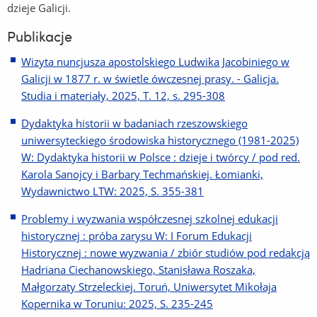
dzieje Galicji.
Publikacje
Wizyta nuncjusza apostolskiego Ludwika Jacobiniego w
Galicji w 1877 r. w świetle ówczesnej prasy. - Galicja.
Studia i materiały, 2025, T. 12, s. 295-308
Dydaktyka historii w badaniach rzeszowskiego
uniwersyteckiego środowiska historycznego (1981-2025)
W: Dydaktyka historii w Polsce : dzieje i twórcy / pod red.
Karola Sanojcy i Barbary Techmańskiej. Łomianki,
Wydawnictwo LTW: 2025, S. 355-381
Problemy i wyzwania współczesnej szkolnej edukacji
historycznej : próba zarysu W: I Forum Edukacji
Historycznej : nowe wyzwania / zbiór studiów pod redakcją
Hadriana Ciechanowskiego, Stanisława Roszaka,
Małgorzaty Strzeleckiej. Toruń, Uniwersytet Mikołaja
Kopernika w Toruniu: 2025, S. 235-245