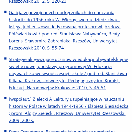
Rzeszowski: 2012, S. 220-231
Galicja w powojennych podręcznikach do nauczania
historii : do 1956 roku W: Wierny swemu dziedzictwu :
księga jubileuszowa dedykowana profesorowi Józefowi
Półćwiartkowi / pod red. Stanisława Nabywańca, Beaty
Lorens, Sławomira Zabraniaka. Rzeszów, Uniwersytet
Rzeszowski: 2010, S. 55-74
Strategie aktywizujące uczniów w edukacji obywatelskiej w
świetle nowej podstawy programowej W: Edukacja
obywatelska we współczesnej szkole / pod red. Stanisława
Kiliana. Kraków, Uniwersytet Pedagogiczny im. Komisji
Edukacji Narodowej w Krakowie: 2010, S. 45-51
[współaut.] Zielecki A Lektury uzupełniające w nauczaniu
historii w Polsce w latach 1944-1956 / Elżbieta Biesiadecka
; prom. Alojzy Zielecki. Rzeszów, Uniwersytet Rzeszowski:
2009, 200 s.
Stary Cmentarz w Rzeszowie jako miejsce pamięci w