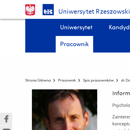
Uniwersytet Rzeszowsk
Pomiń
Menu - górna belka
Uniwersytet
Kandyd
nawigację
i
STYPENDIA, domy studenta, kredyty studenckie, ubezpieczenia DOKTORANCI
Wydział Biologii, Ochrony Przyrody i Zrównoważonego Rozwoju
przejdź
Pracownik
do
treści
Strona Główna
Pracownik
Spis pracowników
dr Da
Inform
Psycholo
Zaintere
(Nowe
(Link
konceptu
okno)
do