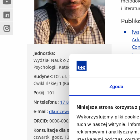
metodolo
(Nowe
(Link
innej
i litera
okno)
do
strony)
(Nowe
(Link
innej
Publik
okno)
do
strony)
(Nowe
(Link
[ws
innej
okno)
do
strony)
Adu
innej
Con
strony)
Jednostka:
iss.
Wydział Nauk o Zdrowiu i
[ws
Psychologii, Katedra Psychologii
Cros
Budynek:
D2, ul. Mieczysławy
Ćwiklińskiej 1 (Kampus Zalesie)
Myś
Zgoda
Pokój:
101
Tow
Nr telefonu:
17 872 1773
Opo
Niniejsza strona korzysta z
e-mail:
dkuncewicz@ur.edu.pl
War
Wykorzystujemy pliki cookie 
ORCID:
0000-0002-7298-0867
ruch w naszej witrynie. Inf
[ws
Konsultacje dla studentów:
reklamowym i analitycznym. 
czwartki godz. 13.00-14.30
uzyskanymi podczas korzysta