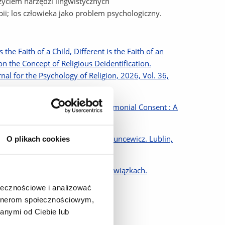
yciem narzędzi lingwistycznych
pii; los człowieka jako problem psychologiczny.
 the Faith of a Child, Different is the Faith of an
on the Concept of Religious Deidentification.
nal for the Psychology of Religion, 2026, Vol. 36,
n on the Capacity to Express Matrimonial Consent : A
sekwencje / redakcja Dorota K. Kuncewicz. Lublin,
O plikach cookies
wła II: 2025, S. 109-119
retacja monologów par o swoich związkach.
ołecznościowe i analizować
artnerom społecznościowym,
23, Vol. 206, nr 3, s. 27-40
anymi od Ciebie lub