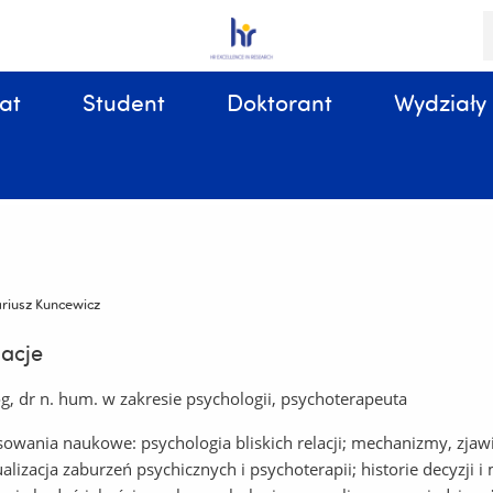
S
i
k
at
Student
Doktorant
Wydziały
Sprawy organizacyjne, związane z tokiem studiów
riusz Kuncewicz
acje
g, dr n. hum. w zakresie psychologii, psychoterapeuta
sowania naukowe: psychologia bliskich relacji; mechanizmy, zjawis
alizacja zaburzeń psychicznych i psychoterapii; historie decyzji 