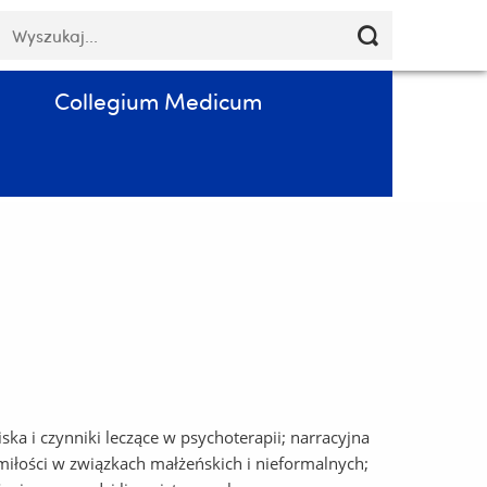
Pomiń
łowa
Poczta
Kontakt
PL
nawigację
luczowe
i
przejdź
Collegium Medicum
do
treści
ka i czynniki leczące w psychoterapii; narracyjna
i miłości w związkach małżeńskich i nieformalnych;