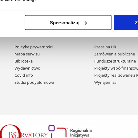
Spersonalizuj
Z
Pomiń
Polityka prywatności
Praca na UR
nawigację
Mapa serwisu
Zamówienia publiczne
i
Biblioteka
Fundusze strukturalne
przejdź
Wydawnictwo
Projekty współfinansow
do
Covid info
Projekty realizowane z
treści
Studia podyplomowe
Wynajem sal