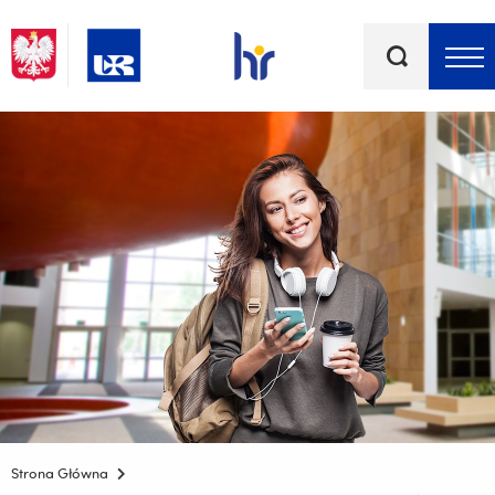
Słowa
kluczowe
Menu - górna belka
Strona Główna