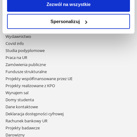
35-959 Rzeszów
Zezwól na wszystkie
Pomiń
Polityka prywatności
nawigację
Spersonalizuj
Mapa serwisu
i
Biblioteka
przejdź
Wydawnictwo
do
Covid info
treści
Studia podyplomowe
Praca na UR
Zamówienia publiczne
Fundusze strukturalne
Projekty współfinansowane przez UE
Projekty realizowane z KPO
Wynajem sal
Domy studenta
Dane kontaktowe
Deklaracja dostępności cyfrowej
Rachunek bankowy UR
Projekty badawcze
Darowizny