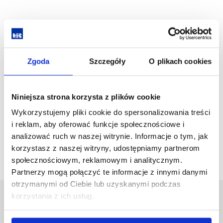
Dear Guests,
Zgoda
Szczegóły
O plikach cookies
Below you will find the
Book of Abstracts
, which contains
summaries of the presentations and papers delivered during
the 2025 Forensic Science Congress. We would like to thank
Niniejsza strona korzysta z plików cookie
all the speakers for their contribution to the advancement of
science and warmly invite you to explore the Book of
Wykorzystujemy pliki cookie do spersonalizowania treści
Abstracts presented below.
i reklam, aby oferować funkcje społecznościowe i
analizować ruch w naszej witrynie. Informacje o tym, jak
BOOK OF ABSTRACTS
korzystasz z naszej witryny, udostępniamy partnerom
społecznościowym, reklamowym i analitycznym.
Partnerzy mogą połączyć te informacje z innymi danymi
otrzymanymi od Ciebie lub uzyskanymi podczas
korzystania z ich usług.
Uniwersytet Rzeszowski
Al. Tadeusza Rejtana 16C