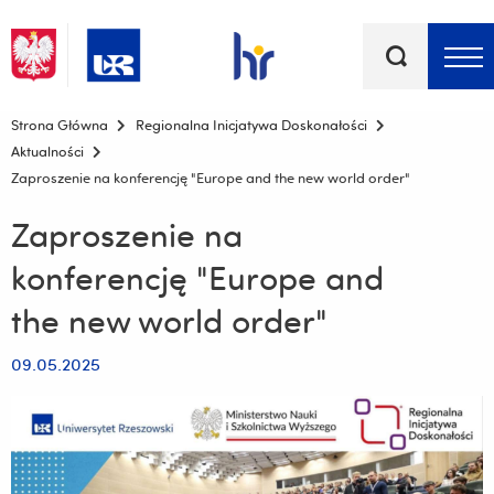
Słowa
kluczowe
Menu - górna belka
Strona Główna
Regionalna Inicjatywa Doskonałości
Aktualności
Zaproszenie na konferencję "Europe and the new world order"
Zaproszenie na
konferencję "Europe and
the new world order"
09.05.2025