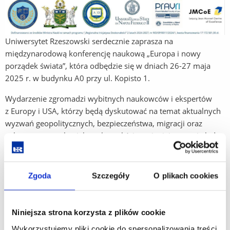
Uniwersytet Rzeszowski serdecznie zaprasza na
międzynarodową konferencję naukową „Europa i nowy
porządek świata”, która odbędzie się w dniach 26-27 maja
2025 r. w budynku A0 przy ul. Kopisto 1.
Wydarzenie zgromadzi wybitnych naukowców i ekspertów
z Europy i USA, którzy będą dyskutować na temat aktualnych
wyzwań geopolitycznych, bezpieczeństwa, migracji oraz
ochrony praw człowieka w kontekście zmieniającego się ładu
światowego.
Jednym z głównych punktów pierwszego dnia konferencji
Zgoda
Szczegóły
O plikach cookies
będzie podpisanie porozumienia o współpracy pomiędzy
Uniwersytetem Rzeszowskim a Fundacją Kościuszkowską.
Niniejsza strona korzysta z plików cookie
Szczegółowy program wydarzenia znaleźć można
TUTAJ
.
Wykorzystujemy pliki cookie do spersonalizowania treści