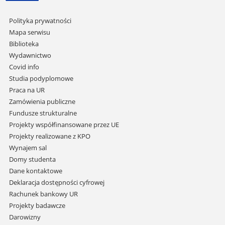
Pomiń
Polityka prywatności
nawigację
Mapa serwisu
i
Biblioteka
przejdź
Wydawnictwo
do
Covid info
treści
Studia podyplomowe
Praca na UR
Zamówienia publiczne
Fundusze strukturalne
Projekty współfinansowane przez UE
Projekty realizowane z KPO
Wynajem sal
Domy studenta
Dane kontaktowe
Deklaracja dostępności cyfrowej
Rachunek bankowy UR
Projekty badawcze
Darowizny