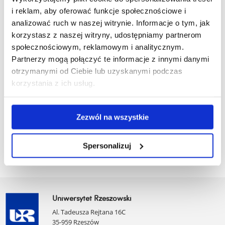
i reklam, aby oferować funkcje społecznościowe i
analizować ruch w naszej witrynie. Informacje o tym, jak
korzystasz z naszej witryny, udostępniamy partnerom
społecznościowym, reklamowym i analitycznym.
Partnerzy mogą połączyć te informacje z innymi danymi
Dofinansowano ze środków Ministra Nauki w ramach programu
otrzymanymi od Ciebie lub uzyskanymi podczas
„Regionalna Inicjatywa Doskonałości” w latach 2024 – 2027, nr
korzystania z ich usług.
projektu RID/SP/0011/2024/1, kwota finansowania 17 172 501,00
zł.
Zezwól na wszystkie
wstecz
Spersonalizuj
Uniwersytet Rzeszowski
Al. Tadeusza Rejtana 16C
35-959 Rzeszów