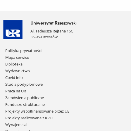
Uniwersytet Rzeszowski
Al. Tadeusza Rejtana 16C
35-959 Rzeszów
Pomiń
Polityka prywatności
nawigację
Mapa serwisu
i
Biblioteka
przejdź
Wydawnictwo
do
Covid info
treści
Studia podyplomowe
Praca na UR
Zamówienia publiczne
Fundusze strukturalne
Projekty współfinansowane przez UE
Projekty realizowane z KPO
Wynajem sal