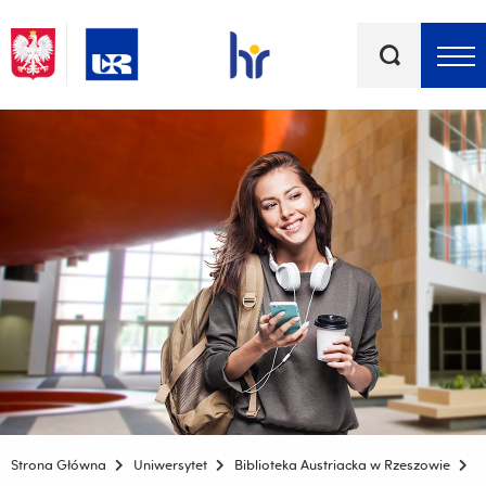
Słowa
kluczowe
Menu - górna belka
Strona Główna
Uniwersytet
Biblioteka Austriacka w Rzeszowie