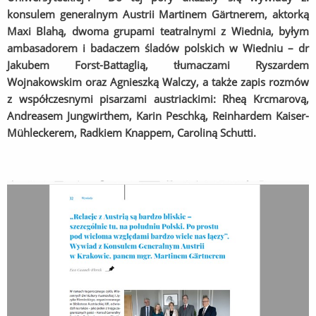
konsulem generalnym Austrii Martinem Gärtnerem, aktorką
Maxi Blahą, dwoma grupami teatralnymi z Wiednia, byłym
ambasadorem i badaczem śladów polskich w Wiedniu – dr
Jakubem Forst-Battaglią, tłumaczami Ryszardem
Wojnakowskim oraz Agnieszką Walczy, a także zapis rozmów
z współczesnymi pisarzami austriackimi: Rheą Krcmarovą,
Andreasem Jungwirthem, Karin Peschką, Reinhardem Kaiser-
Mühleckerem, Radkiem Knappem, Caroliną Schutti.