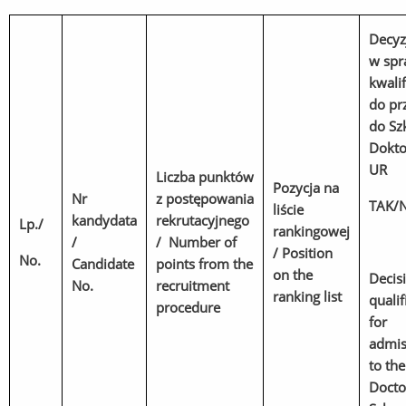
Decyz
w spr
kwalif
do pr
do Sz
Dokto
UR
Liczba punktów
Pozycja na
Nr
z postępowania
TAK/N
liście
kandydata
rekrutacyjnego
Lp./
rankingowej
/
/ Number of
/ Position
No.
Candidate
points from the
on the
Decis
No.
recruitment
ranking list
qualif
procedure
for
admis
to th
Docto