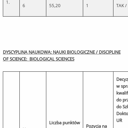
1.
6
55,20
1
TAK /
DYSCYPLINA NAUKOWA: NAUKI BIOLOGICZNE / DISCIPLINE
OF SCIENCE: BIOLOGICAL SCIENCES
Decyz
w spr
kwalif
do pr
do Sz
Dokto
UR
Liczba punktów
Pozycja na