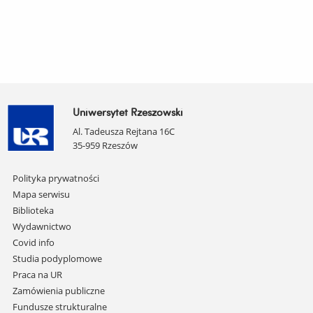
Uniwersytet Rzeszowski
Al. Tadeusza Rejtana 16C
35-959 Rzeszów
Pomiń
Polityka prywatności
nawigację
Mapa serwisu
i
Biblioteka
przejdź
Wydawnictwo
do
Covid info
treści
Studia podyplomowe
Praca na UR
Zamówienia publiczne
Fundusze strukturalne