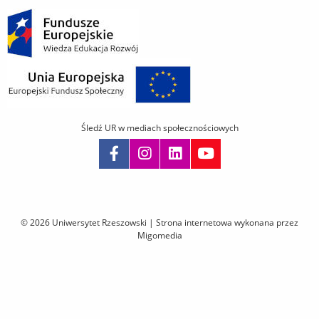
Śledź UR w mediach społecznościowych
Pomiń
nawigację
i
© 2026 Uniwersytet Rzeszowski |
Strona internetowa wykonana przez
przejdź
Migomedia
do
treści