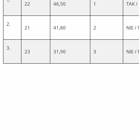
1.
22
46,50
1
TAK /
2.
21
41,80
2
NIE /
3.
23
31,90
3
NIE /