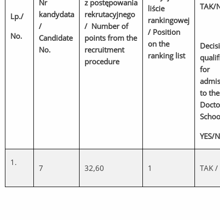
Nr
z postępowania
TAK/N
liście
kandydata
rekrutacyjnego
Lp./
rankingowej
/
/ Number of
/ Position
No.
Candidate
points from the
on the
Decis
No.
recruitment
ranking list
qualif
procedure
for
admis
to th
Docto
Schoo
YES/
1.
7
32,60
1
TAK /