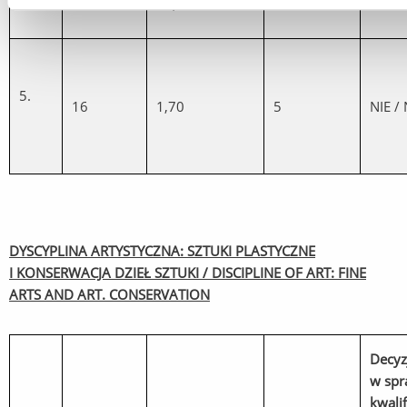
20
29,40
4
NIE /
5.
16
1,70
5
NIE /
DYSCYPLINA ARTYSTYCZNA: SZTUKI PLASTYCZNE
I KONSERWACJA DZIEŁ SZTUKI / DISCIPLINE OF ART: FINE
ARTS AND ART. CONSERVATION
Decyz
w spr
kwalif