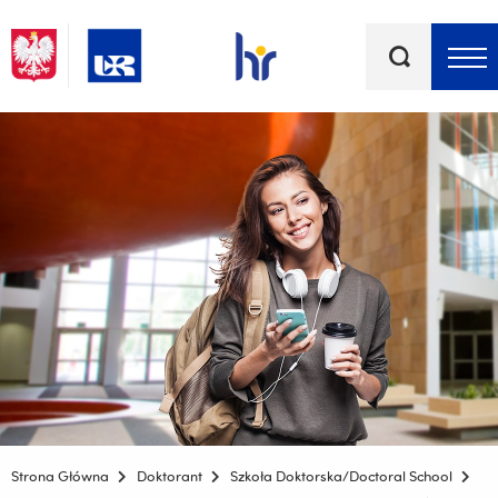
Słowa
kluczowe
Menu - górna belka
Strona Główna
Doktorant
Szkoła Doktorska/Doctoral School