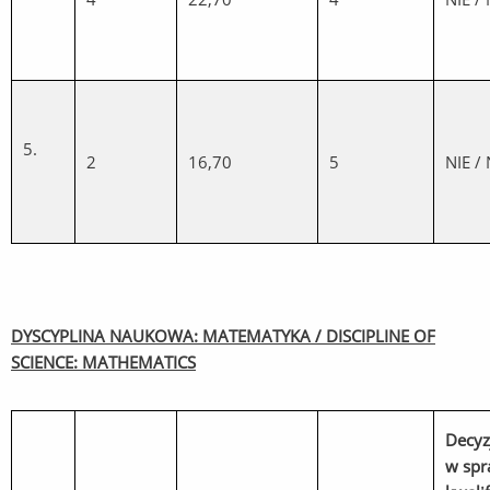
5.
2
16,70
5
NIE /
DYSCYPLINA NAUKOWA: MATEMATYKA / DISCIPLINE OF
SCIENCE: MATHEMATICS
Decyz
w spr