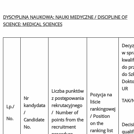
DYSCYPLINA NAUKOWA: NAUKI MEDYCZNE / DISCIPLINE OF
SCIENCE: MEDICAL SCIENCES
Decyz
w spr
kwalif
do pr
do Sz
Dokto
UR
Liczba punktów
Pozycja na
Nr
z postępowania
TAK/N
liście
kandydata
rekrutacyjnego
Lp./
rankingowej
/
/ Number of
/ Position
No.
Candidate
points from the
on the
Decis
No.
recruitment
ranking list
qualif