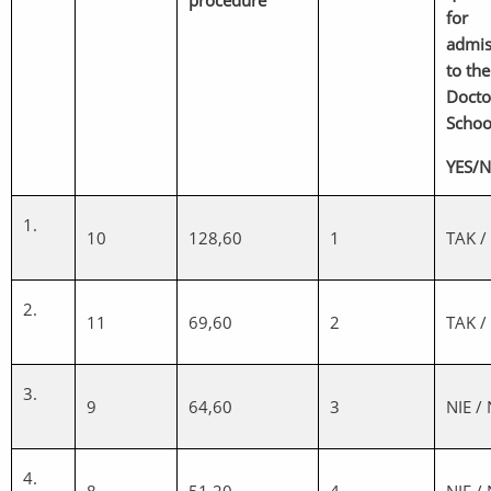
procedure
for
admis
to th
Docto
Schoo
YES/
1.
10
128,60
1
TAK /
2.
11
69,60
2
TAK /
3.
9
64,60
3
NIE /
4.