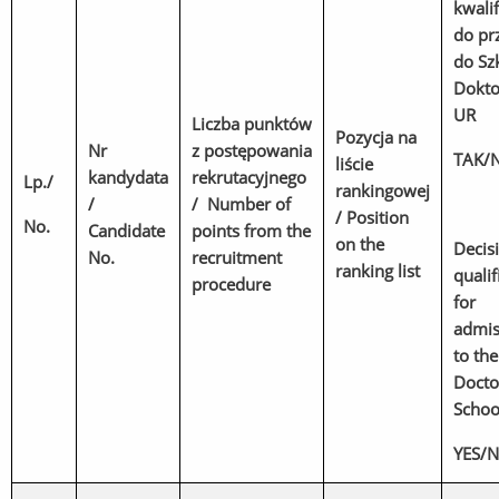
kwalif
do pr
do Sz
Dokto
UR
Liczba punktów
Pozycja na
Nr
z postępowania
TAK/N
liście
kandydata
rekrutacyjnego
Lp./
rankingowej
/
/ Number of
/ Position
No.
Candidate
points from the
on the
Decis
No.
recruitment
ranking list
qualif
procedure
for
admis
to th
Docto
Schoo
YES/