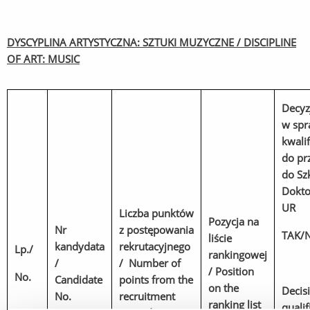
DYSCYPLINA ARTYSTYCZNA: SZTUKI MUZYCZNE / DISCIPLINE
OF ART: MUSIC
Decyz
w spr
kwalif
do pr
do Sz
Dokto
UR
Liczba punktów
Pozycja na
Nr
z postępowania
TAK/N
liście
kandydata
rekrutacyjnego
Lp./
rankingowej
/
/ Number of
/ Position
No.
Candidate
points from the
on the
Decis
No.
recruitment
ranking list
qualif