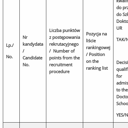
kwalif
do pr
do Sz
Dokto
UR
Liczba punktów
Pozycja na
Nr
z postępowania
TAK/N
liście
kandydata
rekrutacyjnego
Lp./
rankingowej
/
/ Number of
/ Position
No.
Candidate
points from the
on the
Decis
No.
recruitment
ranking list
qualif
procedure
for
admis
to th
Docto
Schoo
YES/