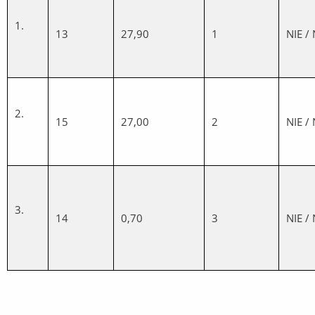
1.
13
27,90
1
NIE /
2.
15
27,00
2
NIE /
3.
14
0,70
3
NIE /