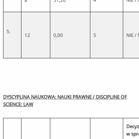
8
51,20
4
NIE /
5.
12
0,00
5
NIE /
DYSCYPLINA NAUKOWA: NAUKI PRAWNE / DISCIPLINE OF
SCIENCE: LAW
Decyz
w spr