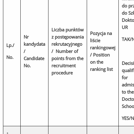
do pr
do Sz
Dokto
UR
Liczba punktów
Pozycja na
Nr
z postępowania
TAK/N
liście
kandydata
rekrutacyjnego
Lp./
rankingowej
/
/ Number of
/ Position
No.
Candidate
points from the
on the
Decis
No.
recruitment
ranking list
qualif
procedure
for
admis
to th
Docto
Schoo
YES/