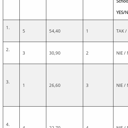
Schoo
YES/
1.
5
54,40
1
TAK /
2.
3
30,90
2
NIE /
3.
1
26,60
3
NIE /
4.
4
22,70
4
NIE /