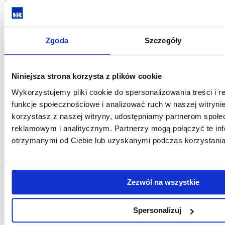
procedure
for
admis
to th
Zgoda
Szczegóły
Docto
Schoo
Niniejsza strona korzysta z plików cookie
YES/
Wykorzystujemy pliki cookie do spersonalizowania treści i 
funkcje społecznościowe i analizować ruch w naszej witrynie
1.
19
53,80
1
TAK /
korzystasz z naszej witryny, udostępniamy partnerom społ
reklamowym i analitycznym. Partnerzy mogą połączyć te in
otrzymanymi od Ciebie lub uzyskanymi podczas korzystania 
2.
18
50,50
2
NIE /
3.
Zezwól na wszystkie
17
30,20
3
NIE /
Spersonalizuj
4.