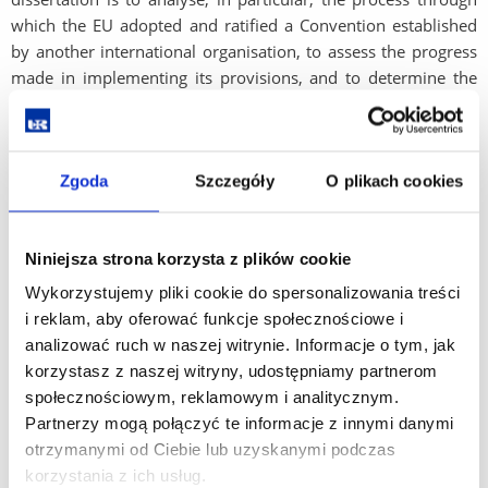
which the EU adopted and ratified a Convention established
by another international organisation, to assess the progress
made in implementing its provisions, and to determine the
impact of the Convention on the development, application,
and interpretation of EU law and other EU regulations.
Regarding the practical objective, the dissertation aims to
Zgoda
Szczegóły
O plikach cookies
support the alignment of EU law and policies with the
provisions of the CRPD.
From an academic perspective, this dissertation may
Niniejsza strona korzysta z plików cookie
contribute to the development of the national academic
Wykorzystujemy pliki cookie do spersonalizowania treści
discourse in the field of disability law. It may also enhance
i reklam, aby oferować funkcje społecznościowe i
practitioners’ knowledge - in particular that of lawyers,
analizować ruch w naszej witrynie. Informacje o tym, jak
legislators, policymakers, and public officials - regarding the
korzystasz z naszej witryny, udostępniamy partnerom
practical application of the Convention. Consequently, the
społecznościowym, reklamowym i analitycznym.
expected outcomes of the dissertation may have not only
Partnerzy mogą połączyć te informacje z innymi danymi
significant importance for future research in this area but may
otrzymanymi od Ciebie lub uzyskanymi podczas
also be used in formulating a number of legislative
korzystania z ich usług.
recommendations concerning disability for both EU and