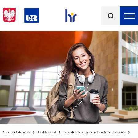
Słowa
kluczowe
Menu - górna belka
Strona Główna
Doktorant
Szkoła Doktorska/Doctoral School