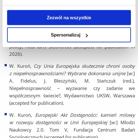
national institutions.
Zezwól na wszystkie
Publications:
W. Kuroń,
Traces of the medical and social models in
Spersonalizuj
disability definitions in international legislation and EU
policy
, Acta Iuris Stetinensis (accepted for publication in
2026).
W. Kuroń,
Czy Unia Europejska skutecznie chroni osoby
z niepełnosprawnościami? Wybrane dokonania unijne
[w:]
A. Fidelus, J. Błeszyński, M. Stańczuk (red.),
Niepełnosprawność – wyzwanie czy zadanie we
współczesnym świecie?, Wydawnictwo UKSW, Warszawa
(accepted for publication).
W. Kuroń,
Europejski Akt Dostępności: kamień milowy
w rozwoju dostępności w Unii Europejskiej
[w:] Młodzi
Naukowcy 2.0. Tom V, Fundacja Centrum Badań
Socjologicznych (accepted for publication).