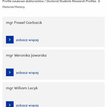
Profile naukowe doktorantów / Doctoral Students Research Profiles
Historia/History
Pomiń
nawigację
mgr Paweł Garbacik
i
przejdź
do
zobacz więcej
treści
mgr Weronika Jaworska
zobacz więcej
mgr William Lecyk
zobacz więcej