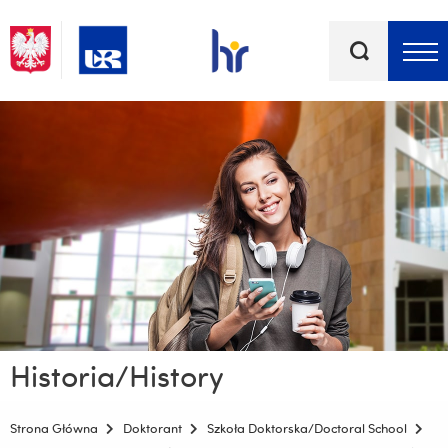
Słowa
kluczowe
Menu - górna belka
Historia/History
Strona Główna
Doktorant
Szkoła Doktorska/Doctoral School