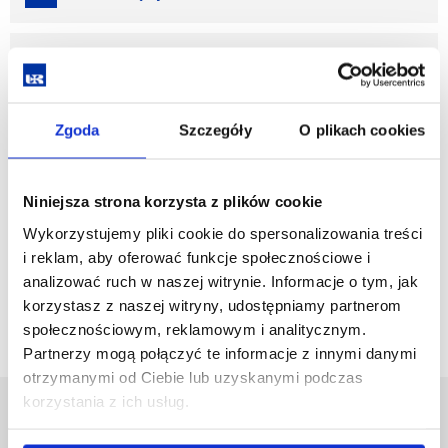
mgr Paweł Paryna
zobacz więcej
Zgoda
Szczegóły
O plikach cookies
mgr Łukasz Podolak
Niniejsza strona korzysta z plików cookie
Wykorzystujemy pliki cookie do spersonalizowania treści
i reklam, aby oferować funkcje społecznościowe i
zobacz więcej
analizować ruch w naszej witrynie. Informacje o tym, jak
korzystasz z naszej witryny, udostępniamy partnerom
społecznościowym, reklamowym i analitycznym.
Partnerzy mogą połączyć te informacje z innymi danymi
otrzymanymi od Ciebie lub uzyskanymi podczas
korzystania z ich usług.
Uniwersytet Rzeszowski
Al. Tadeusza Rejtana 16C