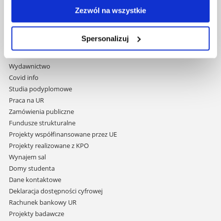
35-959 Rzeszów
Zezwól na wszystkie
Pomiń
Polityka prywatności
Spersonalizuj
nawigację
Mapa serwisu
i
Biblioteka
przejdź
Wydawnictwo
do
Covid info
treści
Studia podyplomowe
Praca na UR
Zamówienia publiczne
Fundusze strukturalne
Projekty współfinansowane przez UE
Projekty realizowane z KPO
Wynajem sal
Domy studenta
Dane kontaktowe
Deklaracja dostępności cyfrowej
Rachunek bankowy UR
Projekty badawcze