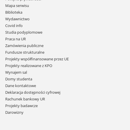
nawigację
Mapa serwisu
i
Biblioteka
przejdź
Wydawnictwo
do
Covid info
treści
Studia podyplomowe
Praca na UR
Zamówienia publiczne
Fundusze strukturalne
Projekty współfinansowane przez UE
Projekty realizowane z KPO
Wynajem sal
Domy studenta
Dane kontaktowe
Deklaracja dostępności cyfrowej
Rachunek bankowy UR
Projekty badawcze
Darowizny