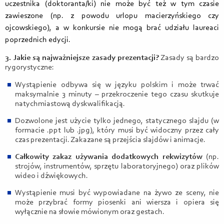
uczestnika (doktoranta/ki) nie może być też w tym czasie
zawieszone (np. z powodu urlopu macierzyńskiego czy
ojcowskiego), a w konkursie nie mogą brać udziału laureaci
poprzednich edycji.
3. Jakie są najważniejsze zasady prezentacji?
Zasady są bardzo
rygorystyczne:
Wystąpienie odbywa się w języku polskim i może trwać
maksymalnie 3 minuty – przekroczenie tego czasu skutkuje
natychmiastową dyskwalifikacją.
Dozwolone jest użycie tylko jednego, statycznego slajdu (w
formacie .ppt lub .jpg), który musi być widoczny przez cały
czas prezentacji. Zakazane są przejścia slajdów i animacje.
Całkowity zakaz używania dodatkowych rekwizytów
(np.
strojów, instrumentów, sprzętu laboratoryjnego) oraz plików
wideo i dźwiękowych.
Wystąpienie musi być wypowiadane na żywo ze sceny, nie
może przybrać formy piosenki ani wiersza i opiera się
wyłącznie na słowie mówionym oraz gestach.