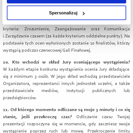
uczestników wynosi do 50 osób. Eliminacje odbędą się 23 maja
2026 r. i będą miały formę przesłuchań na żywo przed specjalnie
Spersonalizuj
powołaną komisją. Podczas wystąpień Jury oceni 3 kryteria
prezentacji w skali od 1 do 10 punktów w oparciu o trzy główne
kryteria: Zrozumienie, Zaangażowanie oraz Komunikacja
i Zarządzanie czasem
(za każde kryterium oddzielne punkty)
. Na
podstawie tych ocen wyłonionych zostanie 10 finalistów, którzy
wystąpią podczas czerwcowej Gali Finałowej.
10. Kto wchodzi w skład Jury oceniającego wystąpienia?
W każdym etapie konkursu wystąpienia ocenia Jury składające
się z minimum 3 osób. W jego skład wchodzą przedstawiciele
Organizatora, reprezentanci innych jednostek uczelni, a także
przedstawiciele mediów, instytucji publicznych lub
przedsiębiorców.
11. Od którego momentu odliczane są moje 3 minuty i co się
stanie, jeśli przekroczę czas?
Odliczanie czasu Twojej
prezentacji rozpoczyna się w momencie, gdy zaczniesz swoje
wystąpienie poprzez ruch lub mowę. Przekroczenie limitu