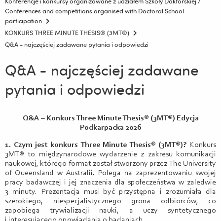
Konferencje i konkursy organizowane z udziałem Szkoły Doktorskiej /
Conferences and competitions organised with Doctoral School
participation
KONKURS THREE MINUTE THESIS® (3MT®)
Q&A - najczęściej zadawane pytania i odpowiedzi
Q&A - najczęściej zadawane
pytania i odpowiedzi
Q&A
– Konkurs Three Minute Thesis® (3MT®) Edycja
Podkarpacka 2026
1. Czym jest konkurs Three Minute Thesis® (3MT®)?
Konkurs
3MT® to międzynarodowe wydarzenie z zakresu komunikacji
naukowej, którego format został stworzony przez The University
of Queensland w Australii. Polega na zaprezentowaniu swojej
pracy badawczej i jej znaczenia dla społeczeństwa w zaledwie
3 minuty. Prezentacja musi być przystępna i zrozumiała dla
szerokiego, niespecjalistycznego grona odbiorców, co
zapobiega trywializacji nauki, a uczy syntetycznego
i interesującego opowiadania o badaniach.