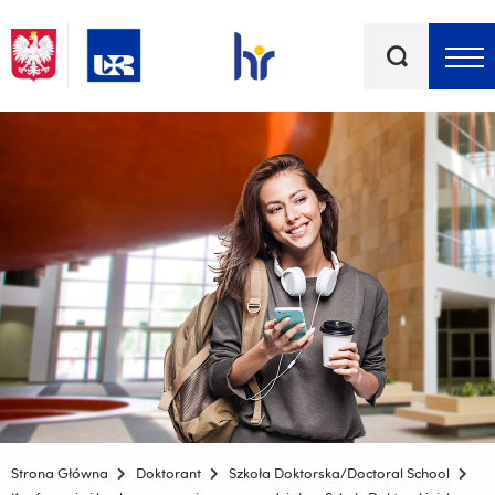
Słowa
kluczowe
Menu - górna belka
Strona Główna
Doktorant
Szkoła Doktorska/Doctoral School