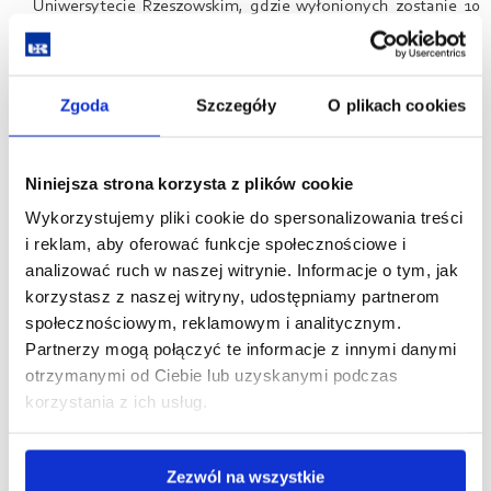
Uniwersytecie Rzeszowskim, gdzie wyłonionych zostanie 10
finalistów.
12 czerwca 2026 r.:
Wielka Gala Finałowa w Millenium Hall
w Rzeszowie.
Zgoda
Szczegóły
O plikach cookies
6. Czy udział w konkursie wiąże się z opłatami?
Nie, udział
w konkursie jest w pełni bezpłatny dla wszystkich uczestników.
Niniejsza strona korzysta z plików cookie
7. Co mogę wygrać?
Na laureatów finału czekają nagrody
finansowe – przyznawane są nagrody za I, II i III miejsce, a także
Wykorzystujemy pliki cookie do spersonalizowania treści
Nagroda Publiczności i Nagroda Specjalna.
i reklam, aby oferować funkcje społecznościowe i
8. Kto wybiera zwycięzców?
Podczas finału laureatów miejsc I-III
analizować ruch w naszej witrynie. Informacje o tym, jak
oraz Nagrody Specjalnej wybiera oficjalne Jury złożone m.in.
korzystasz z naszej witryny, udostępniamy partnerom
z przedstawicieli nauki, mediów i biznesu. Równolegle swoją
społecznościowym, reklamowym i analitycznym.
nagrodę przyznaje również Publiczność w drodze anonimowego
Partnerzy mogą połączyć te informacje z innymi danymi
głosowania. Zdobycie miejsca na podium od Jury nie wyklucza
możliwości zdobycia Nagrody Publiczności.
otrzymanymi od Ciebie lub uzyskanymi podczas
korzystania z ich usług.
9. Jak wygląda ścieżka eliminacji i jak wybierani są finaliści?
O przyjęciu do udziału w eliminacjach decyduje kolejność
przesyłania formularzy zgłoszeniowych, a ogólny limit
Zezwól na wszystkie