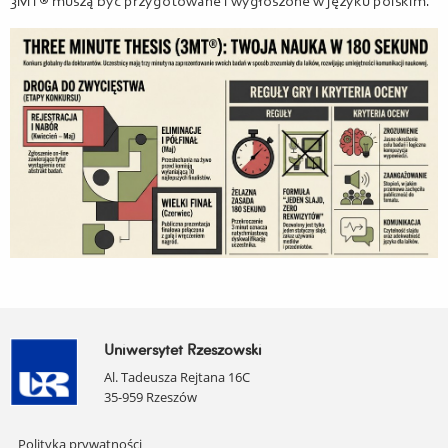
3MT® muszą być przygotowane i wygłoszone w języku polskim.
Uniwersytet Rzeszowski
Al. Tadeusza Rejtana 16C
35-959 Rzeszów
Pomiń
Polityka prywatności