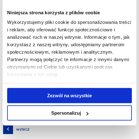
zainteresowanych
Niniejsza strona korzysta z plików cookie
„
Okrzemki: mikroskopijne, ale bardzo istotne organizmy
”
Wykorzystujemy pliki cookie do spersonalizowania treści
i reklam, aby oferować funkcje społecznościowe i
analizować ruch w naszej witrynie. Informacje o tym, jak
Profesor C.N. Solak jest specjalistą z zakresu taksonomii,
korzystasz z naszej witryny, udostępniamy partnerom
ekologii i biologii okrzemek. W swoim wykładzie przedstawi
społecznościowym, reklamowym i analitycznym.
jak ważną rolę w ekosystemie pełnią te mikroskopijne
Partnerzy mogą połączyć te informacje z innymi danymi
organizmy oraz wskaże ich szerokie możliwości praktycznego
otrzymanymi od Ciebie lub uzyskanymi podczas
zastosowaniu w wielu dziedzinach nauki.
korzystania z ich usług.
Wykład odbędzie się 01 lutego 2024 (czwartek), o godz:
14:00, w sali 14, budynek: D7 – ul. Zelwerowicza 8B
Zezwól na wszystkie
Serdecznie zapraszamy!
Spersonalizuj
wstecz