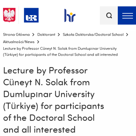
Słowa
kluczowe
Menu - górna belka
Strona Główna
Doktorant
Szkoła Doktorska/Doctoral School
Aktualności/News
Lecture by Professor Cüneyt N. Solak from Dumlupınar University
(Türkiye) for participants of the Doctoral School and all interested
Lecture by Professor
Cüneyt N. Solak from
Dumlupınar University
(Türkiye) for participants
of the Doctoral School
and all interested