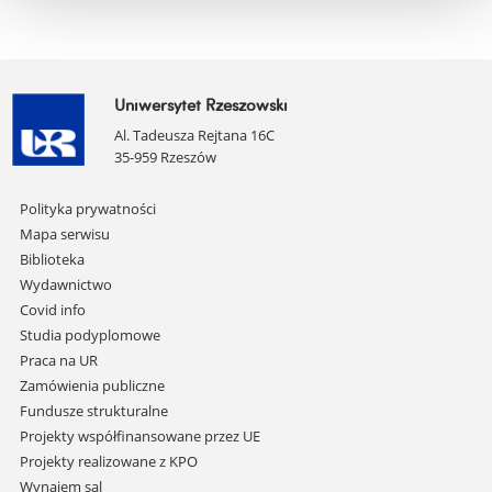
Uniwersytet Rzeszowski
Al. Tadeusza Rejtana 16C
35-959 Rzeszów
Pomiń
Polityka prywatności
nawigację
Mapa serwisu
i
Biblioteka
przejdź
Wydawnictwo
do
Covid info
treści
Studia podyplomowe
Praca na UR
Zamówienia publiczne
Fundusze strukturalne
Projekty współfinansowane przez UE
Projekty realizowane z KPO
Wynajem sal