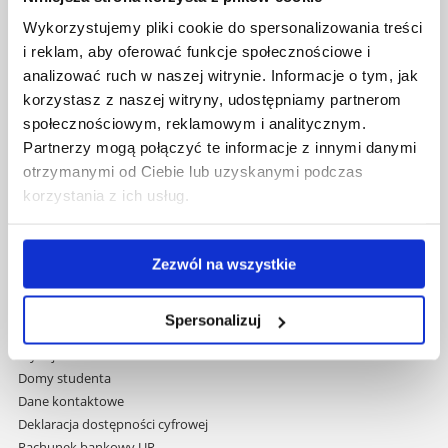
Uniwersytet Rzeszowski
Wykorzystujemy pliki cookie do spersonalizowania treści
Al. Tadeusza Rejtana 16C
i reklam, aby oferować funkcje społecznościowe i
35-959 Rzeszów
analizować ruch w naszej witrynie. Informacje o tym, jak
Pomiń
korzystasz z naszej witryny, udostępniamy partnerom
Polityka prywatności
nawigację
społecznościowym, reklamowym i analitycznym.
Mapa serwisu
i
Partnerzy mogą połączyć te informacje z innymi danymi
Biblioteka
przejdź
Wydawnictwo
otrzymanymi od Ciebie lub uzyskanymi podczas
do
Covid info
korzystania z ich usług.
treści
Studia podyplomowe
Praca na UR
Zamówienia publiczne
Zezwól na wszystkie
Fundusze strukturalne
Projekty współfinansowane przez UE
Spersonalizuj
Projekty realizowane z KPO
Wynajem sal
Domy studenta
Dane kontaktowe
Deklaracja dostępności cyfrowej
Rachunek bankowy UR