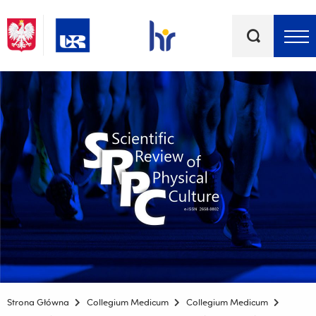
Słowa
kluczowe
Menu - górna belka
Strona Główna
Collegium Medicum
Collegium Medicum