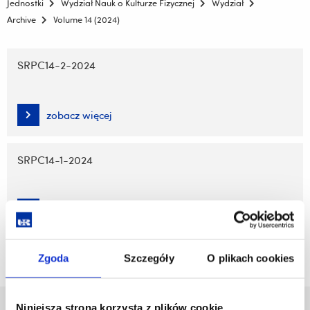
Jednostki
Wydział Nauk o Kulturze Fizycznej
Wydział
Archive
Volume 14 (2024)
Pomiń
nawigację
SRPC14-2-2024
i
przejdź
do
zobacz więcej
treści
SRPC14-1-2024
zobacz więcej
Zgoda
Szczegóły
O plikach cookies
Niniejsza strona korzysta z plików cookie