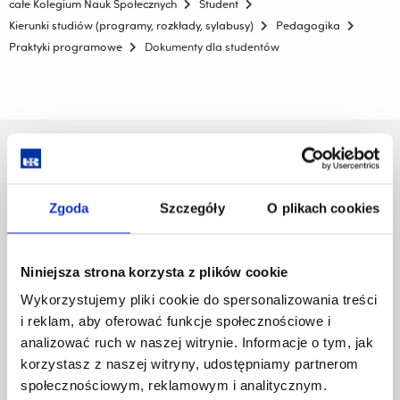
całe Kolegium Nauk Społecznych
Student
Kierunki studiów (programy, rozkłady, sylabusy)
Pedagogika
Praktyki programowe
Dokumenty dla studentów
Uniwersytet Rzeszowski
Al. Tadeusza Rejtana 16C
35-959 Rzeszów
Zgoda
Szczegóły
O plikach cookies
Pomiń
Polityka prywatności
nawigację
Mapa serwisu
Niniejsza strona korzysta z plików cookie
i
Biblioteka
przejdź
Wykorzystujemy pliki cookie do spersonalizowania treści
Wydawnictwo
do
i reklam, aby oferować funkcje społecznościowe i
Covid info
treści
analizować ruch w naszej witrynie. Informacje o tym, jak
Studia podyplomowe
korzystasz z naszej witryny, udostępniamy partnerom
Praca na UR
Zamówienia publiczne
społecznościowym, reklamowym i analitycznym.