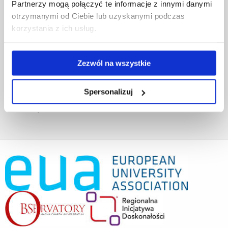
Fundusze strukturalne
Partnerzy mogą połączyć te informacje z innymi danymi
Projekty współfinansowane przez UE
otrzymanymi od Ciebie lub uzyskanymi podczas
Projekty realizowane z KPO
korzystania z ich usług.
Wynajem sal
Domy studenta
Dane kontaktowe
Zezwól na wszystkie
Deklaracja dostępności cyfrowej
Rachunek bankowy UR
Spersonalizuj
Projekty badawcze
Darowizny