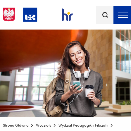
Słowa
kluczowe
Menu - górna belka
Strona Główna
Wydziały
Wydział Pedagogiki i Filozofii