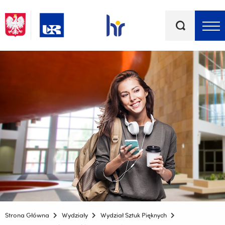
Słowa
kluczowe
Menu - górna belka
Strona Główna
Wydziały
Wydział Sztuk Pięknych