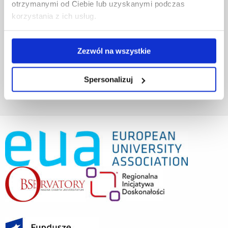
Projekty realizowane z KPO
otrzymanymi od Ciebie lub uzyskanymi podczas
Wynajem sal
korzystania z ich usług.
Domy studenta
Dane kontaktowe
Deklaracja dostępności cyfrowej
Zezwól na wszystkie
Rachunek bankowy UR
Projekty badawcze
Spersonalizuj
Darowizny