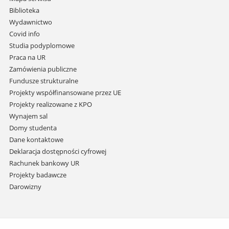
i
Biblioteka
przejdź
Wydawnictwo
do
Covid info
treści
Studia podyplomowe
Praca na UR
Zamówienia publiczne
Fundusze strukturalne
Projekty współfinansowane przez UE
Projekty realizowane z KPO
Wynajem sal
Domy studenta
Dane kontaktowe
Deklaracja dostępności cyfrowej
Rachunek bankowy UR
Projekty badawcze
Darowizny