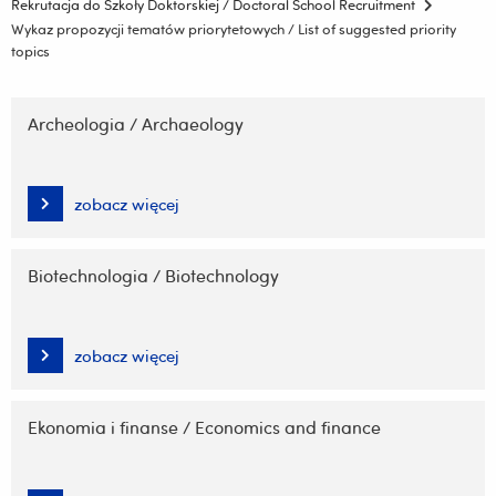
Rekrutacja do Szkoły Doktorskiej / Doctoral School Recruitment
Wykaz propozycji tematów priorytetowych / List of suggested priority
topics
Pomiń
nawigację
Archeologia / Archaeology
i
przejdź
do
zobacz więcej
treści
Biotechnologia / Biotechnology
zobacz więcej
Ekonomia i finanse / Economics and finance