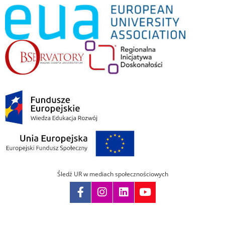
Śledź UR w mediach społecznościowych
Pomiń