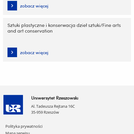
zobacz więcej
Sztuki plastyczne i konserwacja dzieł sztuki/Fine arts
and art conservation
zobacz więcej
Uniwersytet Rzeszowski
Al. Tadeusza Rejtana 16C
35-959 Rzeszów
Pomiń
Polityka prywatności
nawigację
Mapa serwisu