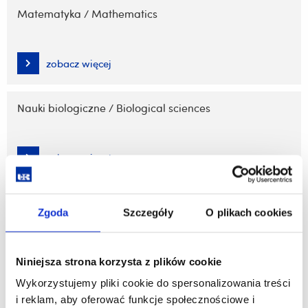
Matematyka / Mathematics
zobacz więcej
Nauki biologiczne / Biological sciences
zobacz więcej
Nauki fizyczne / Physical sciences
Zgoda
Szczegóły
O plikach cookies
zobacz więcej
Niniejsza strona korzysta z plików cookie
Wykorzystujemy pliki cookie do spersonalizowania treści
Nauki medyczne / Medical sciences
i reklam, aby oferować funkcje społecznościowe i