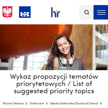
Słowa
kluczowe
Menu - górna belka
Wykaz propozycji tematów
priorytetowych / List of
suggested priority topics
Strona Główna
Doktorant
Szkoła Doktorska/Doctoral School