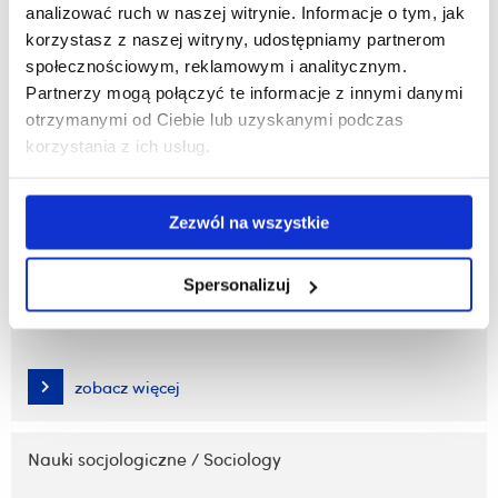
analizować ruch w naszej witrynie. Informacje o tym, jak
korzystasz z naszej witryny, udostępniamy partnerom
zobacz więcej
społecznościowym, reklamowym i analitycznym.
Partnerzy mogą połączyć te informacje z innymi danymi
otrzymanymi od Ciebie lub uzyskanymi podczas
Nauki o polityce i administracji / Political and
korzystania z ich usług.
administrative sciences
Zezwól na wszystkie
zobacz więcej
Spersonalizuj
Nauki o zdrowiu / Health sciences
zobacz więcej
Nauki socjologiczne / Sociology