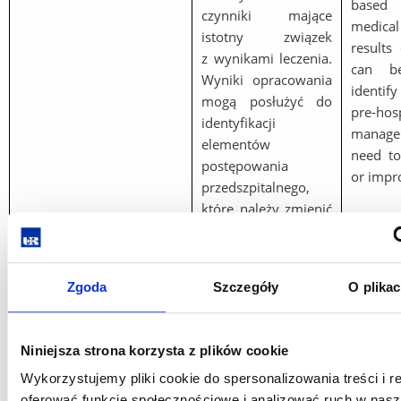
based 
czynniki mające
medical
istotny związek
results
z wynikami leczenia.
can b
Wyniki opracowania
identif
mogą posłużyć do
pre-hosp
identyfikacji
manag
elementów
need t
postępowania
or impr
przedszpitalnego,
które należy zmienić
albo poprawić.
uraz głowy, uraz
Zgoda
Szczegóły
O plika
czaszkowo-
head i
mózgowy,
injury,
Słowa klucze / Keywords
postępowanie
manage
Niniejsza strona korzysta z plików cookie
przedszpitalne,
Emerge
Wykorzystujemy pliki cookie do spersonalizowania treści i r
zespół ratownictwa
Services
oferować funkcje społecznościowe i analizować ruch w nasze