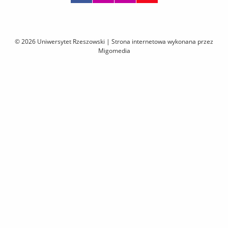
Pomiń
nawigację
i
© 2026 Uniwersytet Rzeszowski |
Strona internetowa wykonana przez
przejdź
Migomedia
do
treści