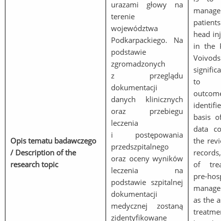
urazami głowy na
mana
terenie
patient
województwa
head in
Podkarpackiego. Na
in the 
podstawie
Voivods
zgromadzonych
signific
z przeglądu
to t
dokumentacji
outcom
danych klinicznych
identi
oraz przebiegu
basis of
leczenia
data co
i postępowania
Opis tematu badawczego
the revi
przedszpitalnego
/ Description of the
records
oraz oceny wyników
research topic
of tre
leczenia na
pre-hosp
podstawie szpitalnej
managem
dokumentacji
as the 
medycznej zostaną
treatm
zidentyfikowane