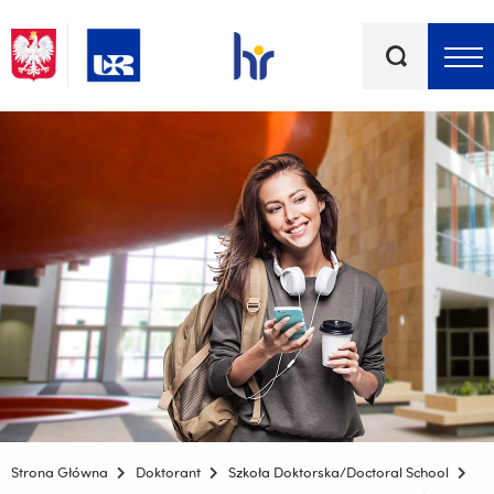
Słowa
kluczowe
Menu - górna belka
Strona Główna
Doktorant
Szkoła Doktorska/Doctoral School