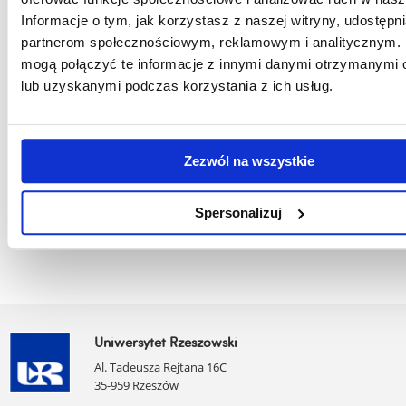
medycznego
Informacje o tym, jak korzystasz z naszej witryny, udostęp
partnerom społecznościowym, reklamowym i analitycznym. 
Wykształcenie
Comple
Oczekiwane
mogą połączyć te informacje z innymi danymi otrzymanymi 
w zawodzie
educati
kompetencje/umiejętności
lub uzyskanymi podczas korzystania z ich usług.
medycznym,
medical
od kandydata na
preferowane
prefera
doktoranta / Expected
kierunki lekarski,
emerge
competences/skills from
ratownictwo
services
Zezwól na wszystkie
the candidate for a PhD
medyczne, zdrowie
(parame
student
publiczne.
health.
Spersonalizuj
Uniwersytet Rzeszowski
Al. Tadeusza Rejtana 16C
35-959 Rzeszów