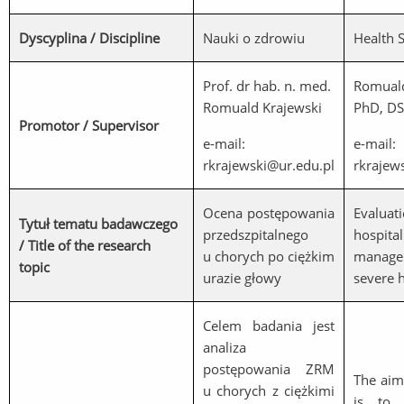
Dyscyplina / Discipline
Nauki o zdrowiu
Health 
Prof. dr hab. n. med.
Romuald
Romuald Krajewski
PhD, DS
Promotor / Supervisor
e-mail:
e-mail:
rkrajewski@ur.edu.pl
rkrajew
Ocena postępowania
Evalua
Tytuł tematu badawczego
przedszpitalnego
hospital
/ Title of the research
u chorych po ciężkim
manage
topic
urazie głowy
severe 
Celem badania jest
analiza
postępowania ZRM
The aim
u chorych z ciężkimi
is to 