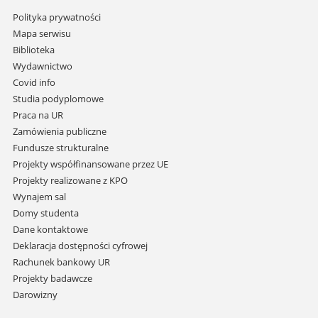
Pomiń
Polityka prywatności
nawigację
Mapa serwisu
i
Biblioteka
przejdź
Wydawnictwo
do
Covid info
treści
Studia podyplomowe
Praca na UR
Zamówienia publiczne
Fundusze strukturalne
Projekty współfinansowane przez UE
Projekty realizowane z KPO
Wynajem sal
Domy studenta
Dane kontaktowe
Deklaracja dostępności cyfrowej
Rachunek bankowy UR
Projekty badawcze
Darowizny