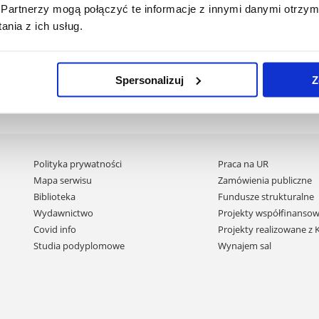
Partnerzy mogą połączyć te informacje z innymi danymi otrzym
nia z ich usług.
Spersonalizuj
Z
Pomiń
Polityka prywatności
Praca na UR
nawigację
Mapa serwisu
Zamówienia publiczne
i
Biblioteka
Fundusze strukturalne
przejdź
Wydawnictwo
Projekty współfinansow
do
Covid info
Projekty realizowane z
treści
Studia podyplomowe
Wynajem sal