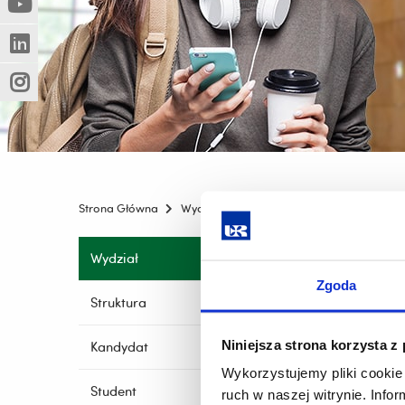
(Nowe
(Link
innej
okno)
do
strony)
(Nowe
(Link
innej
okno)
do
strony)
(Nowe
(Link
innej
okno)
do
strony)
innej
strony)
Strona Główna
Wydziały
Wydział Biologii, Ochrony P
Pomiń
Wydział
nawigację
Zgoda
i
Struktura
przejdź
do
Niniejsza strona korzysta z
Kandydat
treści
Wykorzystujemy pliki cookie 
Student
ruch w naszej witrynie. Inf