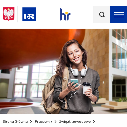
Słowa
kluczowe
Menu - górna belka
Strona Główna
Pracownik
Związki zawodowe