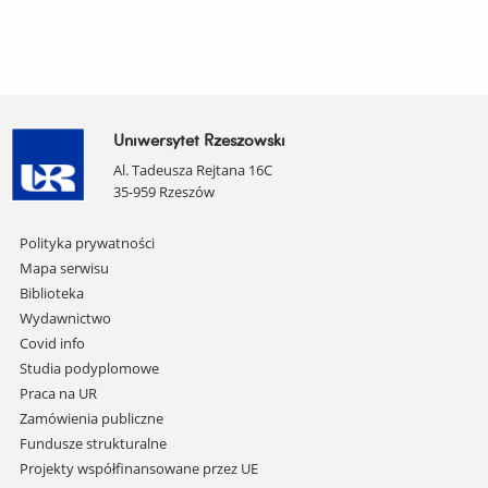
Uniwersytet Rzeszowski
Al. Tadeusza Rejtana 16C
35-959 Rzeszów
Pomiń
Polityka prywatności
nawigację
Mapa serwisu
i
Biblioteka
przejdź
Wydawnictwo
do
Covid info
treści
Studia podyplomowe
Praca na UR
Zamówienia publiczne
Fundusze strukturalne
Projekty współfinansowane przez UE