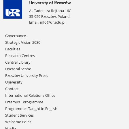
University of Rzeszów
Al. Tadeusza Rejtana 16C
35-959 Rzeszów, Poland
Email:
info@ur.edu.pl
Skip
Governance
navigation
Strategic Vision 2030
Faculties
Research Centres
Central Library
Doctoral School
Rzeszów University Press
University
Contact
International Relations Office
Erasmus+ Programme
Programmes Taught in English
Student Services
Welcome Point
Media