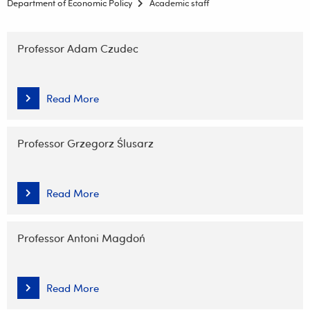
Department of Economic Policy
Academic staff
Skip
navigation
Professor Adam Czudec
Read More
Professor Grzegorz Ślusarz
Read More
Professor Antoni Magdoń
Read More