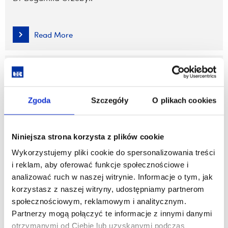
Read More
Roman Kadyjewski
Zgoda
Szczegóły
O plikach cookies
Read More
Niniejsza strona korzysta z plików cookie
Dr Ewa Kubejko-Polańska
Wykorzystujemy pliki cookie do spersonalizowania treści
i reklam, aby oferować funkcje społecznościowe i
Read More
analizować ruch w naszej witrynie. Informacje o tym, jak
korzystasz z naszej witryny, udostępniamy partnerom
społecznościowym, reklamowym i analitycznym.
Dr Artur Ostromęcki
Partnerzy mogą połączyć te informacje z innymi danymi
otrzymanymi od Ciebie lub uzyskanymi podczas