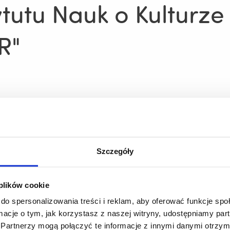
ytutu Nauk o Kulturze
R"
go na podstawie zapytania ofertowego z dnia 18.06.2021r.
lmer ZCK8011 dla Instytutu Nauk o Kulturze Fizycznej KNM 
Szczegóły
5-328 Rzeszów, NIP 813-33-31-504.
 plików cookie
awie kryteriów oceny ofert określonych w zapytaniu ofertow
do spersonalizowania treści i reklam, aby oferować funkcje sp
ormacje o tym, jak korzystasz z naszej witryny, udostępniamy p
Partnerzy mogą połączyć te informacje z innymi danymi otrzym