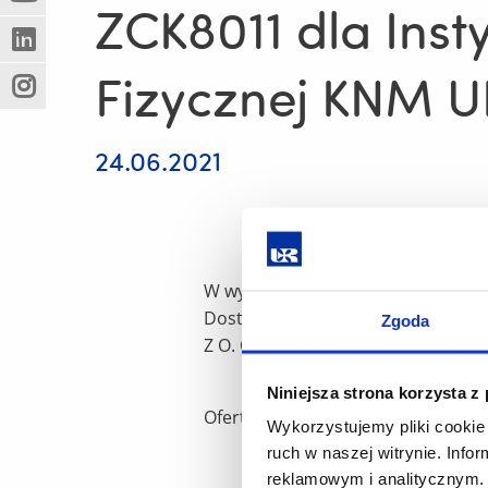
(Nowe
(Link
innej
ZCK8011 dla Inst
okno)
do
strony)
(Nowe
(Link
innej
Fizycznej KNM U
okno)
do
strony)
(Nowe
(Link
innej
okno)
do
strony)
innej
24.06.2021
strony)
W wyniku postępowania prowadzone
Dostawa czajnika elektrycznego Ze
Zgoda
Z O. O., ul. Krzyżanowskiego 6/a, 3
Niniejsza strona korzysta z
Oferta najkorzystniejsza na podst
Wykorzystujemy pliki cookie 
ruch w naszej witrynie. Inf
reklamowym i analitycznym. 