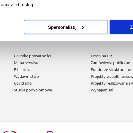
nia z ich usług.
Spersonalizuj
Z
Pomiń
Polityka prywatności
Praca na UR
nawigację
Mapa serwisu
Zamówienia publiczne
i
Biblioteka
Fundusze strukturalne
przejdź
Wydawnictwo
Projekty współfinansow
do
Covid info
Projekty realizowane z
treści
Studia podyplomowe
Wynajem sal