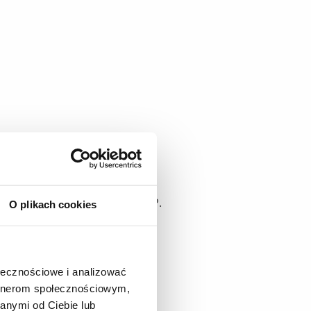
 którego przedmiotem była: "
UR",
wybrano firmę
INLAGO SP.
O plikach cookies
ym.
ołecznościowe i analizować
artnerom społecznościowym,
anymi od Ciebie lub