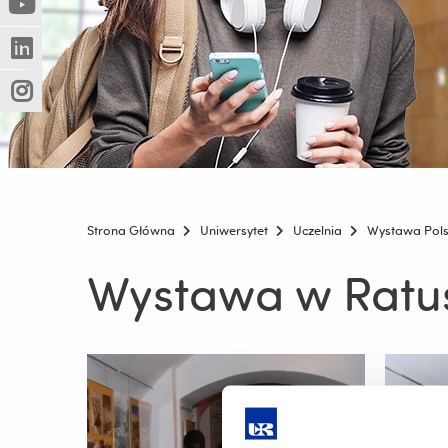
(Nowe
(Link
innej
okno)
do
strony)
(Nowe
(Link
innej
okno)
do
strony)
(Nowe
(Link
innej
okno)
do
strony)
innej
strony)
Strona Główna
Uniwersytet
Uczelnia
Wystawa Pols
Wystawa w Ratu