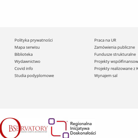
Pomiń
Polityka prywatności
Praca na UR
nawigację
Mapa serwisu
Zamówienia publiczne
i
Biblioteka
Fundusze strukturalne
przejdź
Wydawnictwo
Projekty współfinansow
do
Covid info
Projekty realizowane z
treści
Studia podyplomowe
Wynajem sal