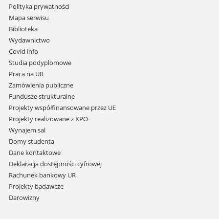
Pomiń
Polityka prywatności
nawigację
Mapa serwisu
i
Biblioteka
przejdź
Wydawnictwo
do
Covid info
treści
Studia podyplomowe
Praca na UR
Zamówienia publiczne
Fundusze strukturalne
Projekty współfinansowane przez UE
Projekty realizowane z KPO
Wynajem sal
Domy studenta
Dane kontaktowe
Deklaracja dostępności cyfrowej
Rachunek bankowy UR
Projekty badawcze
Darowizny