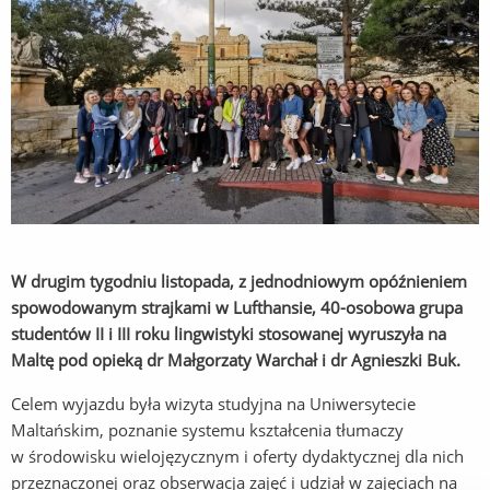
W drugim tygodniu listopada, z jednodniowym opóźnieniem
spowodowanym strajkami w Lufthansie, 40-osobowa grupa
studentów II i III roku lingwistyki stosowanej wyruszyła na
Maltę pod opieką dr Małgorzaty Warchał i dr Agnieszki Buk.
Celem wyjazdu była wizyta studyjna na Uniwersytecie
Maltańskim, poznanie systemu kształcenia tłumaczy
w środowisku wielojęzycznym i oferty dydaktycznej dla nich
przeznaczonej oraz obserwacja zajęć i udział w zajęciach na