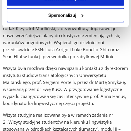
wyspiarskim kraju.
Czas pozauniwersytecki na Malcie pomógł nam zorganizować
Spersonalizuj
przedstawiciel ESN - Erasmus Student Network Malta, nasz
rodak Krzysztof Modliński, z dezynwolturą dopasowując
nasze wcześniejsze plany do drastycznie zmieniających się
warunków pogodowych. Wspierali go dzielnie inni
przedstawiciele ESN: Luca Arrigo i Luke Bonello Ghio oraz
Sean Ellul w funkcji przewodnika po zabytkowej Mdinie.
Wizyta była możliwa dzięki nawiązaniu kontaktu z dyrektorem
instytutu studiów translatologicznych Uniwersytetu
Maltańskiego, prof. Sergiem Portelli, przez dr Martę Smykałę,
wspieraną przez dr Ewę Kusz. W przygotowanie logistyczne
wyjazdu zaangażowała się zaś intensywnie prof. Anna Hanus,
koordynatorka lingwistycznej części projektu.
Wizyta studyjna realizowana była w ramach zadania nr
2 „Wizyty studyjne studentów na kierunku lingwistyka
stosowana w ośrodkach kształcących tłumaczy“, moduł II –