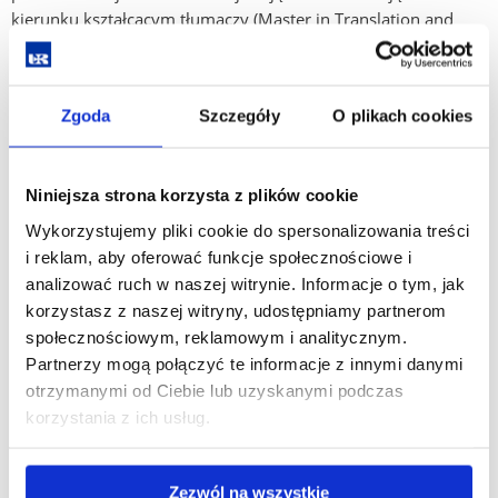
kierunku kształcącym tłumaczy (Master in Translation and
Terminology Studies).
Studenci uczestniczyli w czterech typach zajęć
tłumaczeniowych, obejmujących łącznie 11 godzin
Zgoda
Szczegóły
O plikach cookies
zegarowych. Były to: Approaches to Audiovisual Translation
z dr Giselle Spiteli Miggiani, Translation Theory 1 (Historical
Niniejsza strona korzysta z plików cookie
Issues and Recurrent Themes) z prof. Clare E. Vasallo,
Translating Literature z prof. Charlesem Briffą oraz
Wykorzystujemy pliki cookie do spersonalizowania treści
Translation Practice 1 z panem drem Anthonym Aquiliną.
i reklam, aby oferować funkcje społecznościowe i
analizować ruch w naszej witrynie. Informacje o tym, jak
Ważnym aspektem wyjazdu był możliwość zapoznania się
korzystasz z naszej witryny, udostępniamy partnerom
z kulturalnymi aspektami życia na Malcie jako kraju
społecznościowym, reklamowym i analitycznym.
wielojęzycznym i wielokulturowym, nawiązanie kontaktów
Partnerzy mogą połączyć te informacje z innymi danymi
i wymiana doświadczeń ze studentami Uniwersytetu
otrzymanymi od Ciebie lub uzyskanymi podczas
Maltańskiego oraz tamtejszymi uczestnikami programu
korzystania z ich usług.
Erasmus. Studenci poznawali wyspę w podziale na grupy
tematyczne – każda z nich miała przygotować materiał
językowy dotyczący jednego z aspektów życia w tym
Zezwól na wszystkie