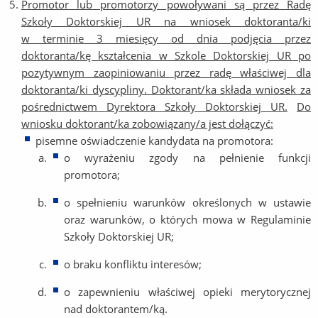
Promotor lub promotorzy powoływani są przez Radę
Szkoły Doktorskiej UR na wniosek doktoranta/ki
w terminie 3 miesięcy od dnia podjęcia przez
doktoranta/kę kształcenia w Szkole Doktorskiej UR po
pozytywnym zaopiniowaniu przez radę właściwej dla
doktoranta/ki dyscypliny. Doktorant/ka składa wniosek za
pośrednictwem Dyrektora Szkoły Doktorskiej UR.
Do
wniosku doktorant/ka zobowiązany/a jest dołączyć:
pisemne oświadczenie kandydata na promotora:
o wyrażeniu zgody na pełnienie funkcji
promotora;
o spełnieniu warunków określonych w ustawie
oraz warunków, o których mowa w Regulaminie
Szkoły Doktorskiej UR;
o braku konfliktu interesów;
o zapewnieniu właściwej opieki merytorycznej
nad doktorantem/ką.