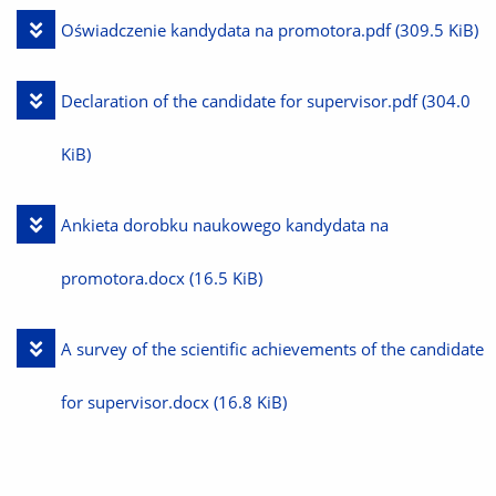
Pobierz
Oświadczenie kandydata na promotora.pdf
(309.5 KiB)
plik
Pobierz
Declaration of the candidate for supervisor.pdf
(304.0
plik
KiB)
Pobierz
Ankieta dorobku naukowego kandydata na
plik
promotora.docx
(16.5 KiB)
Pobierz
A survey of the scientific achievements of the candidate
plik
for supervisor.docx
(16.8 KiB)