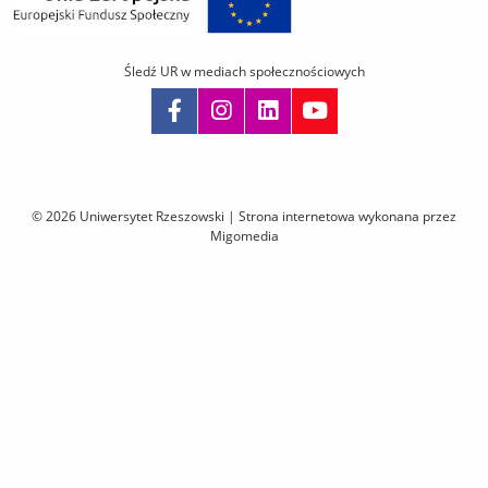
Śledź UR w mediach społecznościowych
Pomiń
nawigację
i
© 2026 Uniwersytet Rzeszowski |
Strona internetowa wykonana przez
przejdź
Migomedia
do
treści