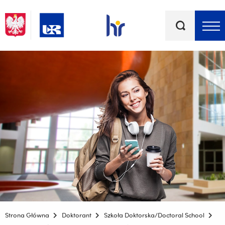
Słowa
kluczowe
Menu - górna belka
Strona Główna
Doktorant
Szkoła Doktorska/Doctoral School