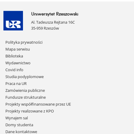
Uniwersytet Rzeszowski
Al. Tadeusza Rejtana 16C
35-959 Rzeszów
Pomiń
Polityka prywatności
nawigację
Mapa serwisu
i
Biblioteka
przejdź
Wydawnictwo
do
Covid info
treści
Studia podyplomowe
Praca na UR
Zamówienia publiczne
Fundusze strukturalne
Projekty współfinansowane przez UE
Projekty realizowane z KPO
Wynajem sal
Domy studenta
Dane kontaktowe