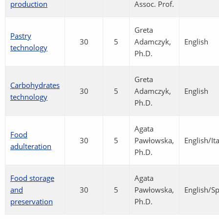
production
Assoc. Prof.
Greta
Pastry
30
5
Adamczyk,
English
technology
Ph.D.
Greta
Carbohydrates
30
5
Adamczyk,
English
technology
Ph.D.
Agata
Food
30
5
Pawłowska,
English/It
adulteration
Ph.D.
Food storage
Agata
and
30
5
Pawłowska,
English/S
preservation
Ph.D.