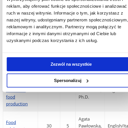
Rolf, Ph.D.
health
reklam, aby oferować funkcje społecznościowe i analizować
ruch w naszej witrynie. Informacje o tym, jak korzystasz z
Greta
naszej witryny, udostępniamy partnerom społecznościowym
Dietetic pastry
30
5
Adamczyk,
English
reklamowym i analitycznym. Partnerzy mogą połączyć te
products
Ph.D.
informacje z innymi danymi otrzymanymi od Ciebie lub
uzyskanymi podczas korzystania z ich usług.
Greta
Carbohydrates
30
5
Adamczyk,
English
technology
Ph.D.
Zezwól na wszystkie
Contemporary
Spersonalizuj
trends in
Agata
functional
30
5
Pawłowska,
English/It
food
Ph.D.
production
Agata
Food
30
5
Pawłowska,
English/It