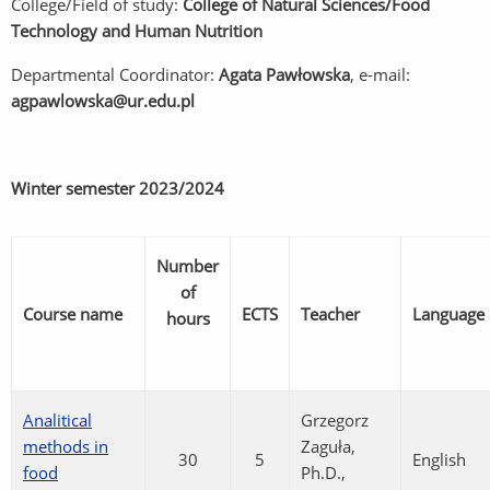
College/Field of study:
College of Natural Sciences/Food
Technology and Human Nutrition
Departmental Coordinator:
Agata Pawłowska
, e-mail:
agpawlowska@ur.edu.pl
Winter semester
2023/2024
Number
of
Course name
ECTS
Teacher
Language
hours
Analitical
Grzegorz
methods in
Zaguła,
30
5
English
food
Ph.D.,