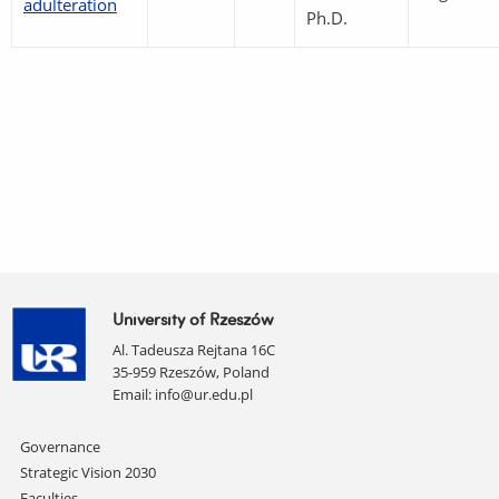
adulteration
Ph.D.
University of Rzeszów
Al. Tadeusza Rejtana 16C
35-959 Rzeszów, Poland
Email:
info@ur.edu.pl
Skip
Governance
navigation
Strategic Vision 2030
Faculties