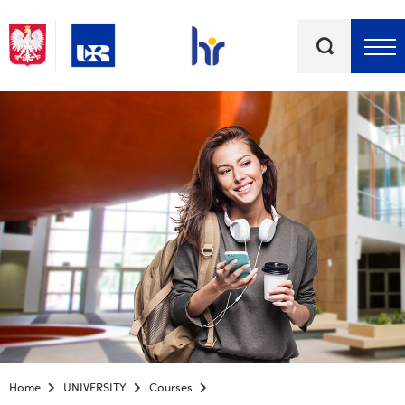
Keywords
Top bar menu
Home
UNIVERSITY
Courses