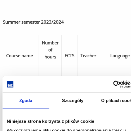
Summer semester
2023/2024
Number
of
Course name
ECTS
Teacher
Language
hours
Dorota
Food
Grabek-
30
5
English
microbiology
Lejko,
Zgoda
Szczegóły
O plikach coo
Ph.D.
Nutrition,
Niniejsza strona korzysta z plików cookie
Katarzyna
aging and
30
5
English
Wykorzystujemy pliki cookie do spersonalizowania treści i