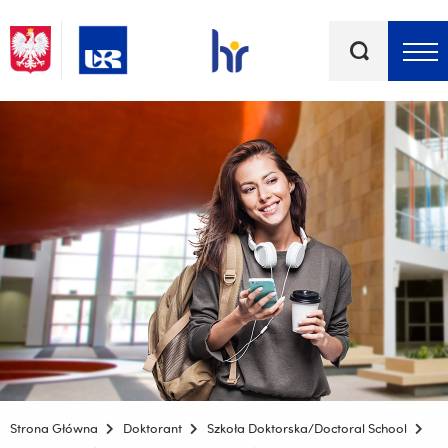
Słowa
kluczowe
Menu - górna belka
Strona Główna
Doktorant
Szkoła Doktorska/Doctoral School