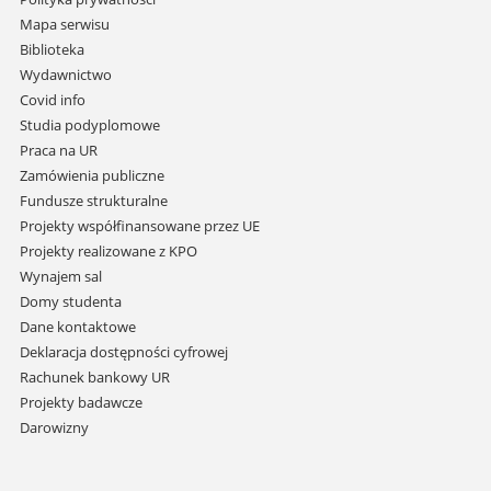
nawigację
Mapa serwisu
i
Biblioteka
przejdź
Wydawnictwo
do
Covid info
treści
Studia podyplomowe
Praca na UR
Zamówienia publiczne
Fundusze strukturalne
Projekty współfinansowane przez UE
Projekty realizowane z KPO
Wynajem sal
Domy studenta
Dane kontaktowe
Deklaracja dostępności cyfrowej
Rachunek bankowy UR
Projekty badawcze
Darowizny