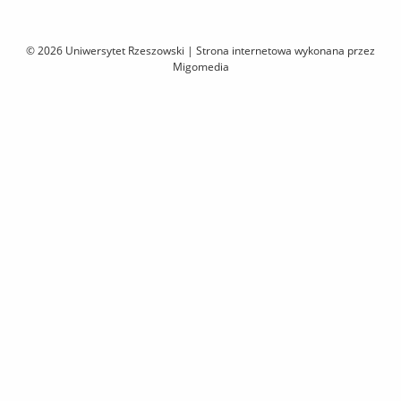
Pomiń
nawigację
i
© 2026 Uniwersytet Rzeszowski |
Strona internetowa wykonana przez
przejdź
Migomedia
do
treści