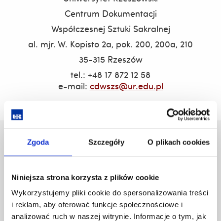
Centrum Dokumentacji
Współczesnej Sztuki Sakralnej
al. mjr. W. Kopisto 2a, pok. 200, 200a, 210
35-315 Rzeszów
tel.: +48 17 872 12 58
e-mail:
cdwszs@ur.edu.pl
Uniwersytet Rzeszowski
Zgoda
Szczegóły
O plikach cookies
Al. Tadeusza Rejtana 16C
35-959 Rzeszów
Niniejsza strona korzysta z plików cookie
Pomiń
Polityka prywatności
Wykorzystujemy pliki cookie do spersonalizowania treści
nawigację
Mapa serwisu
i reklam, aby oferować funkcje społecznościowe i
i
Biblioteka
analizować ruch w naszej witrynie. Informacje o tym, jak
przejdź