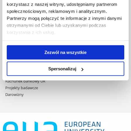
Wydawnictwo
korzystasz z naszej witryny, udostępniamy partnerom
do
Covid info
społecznościowym, reklamowym i analitycznym.
treści
Studia podyplomowe
Partnerzy mogą połączyć te informacje z innymi danymi
Praca na UR
otrzymanymi od Ciebie lub uzyskanymi podczas
Zamówienia publiczne
korzystania z ich usług.
Fundusze strukturalne
Projekty współfinansowane przez UE
Projekty realizowane z KPO
Zezwól na wszystkie
Wynajem sal
Domy studenta
Dane kontaktowe
Spersonalizuj
Deklaracja dostępności cyfrowej
Rachunek bankowy UR
Projekty badawcze
Darowizny