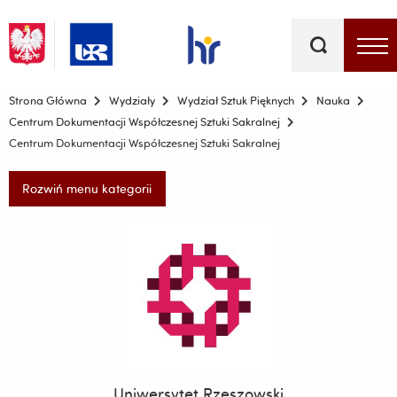
Słowa
kluczowe
Menu - górna belka
Strona Główna
Wydziały
Wydział Sztuk Pięknych
Nauka
Centrum Dokumentacji Współczesnej Sztuki Sakralnej
Centrum Dokumentacji Współczesnej Sztuki Sakralnej
Rozwiń menu kategorii
Uniwersytet Rzeszowski