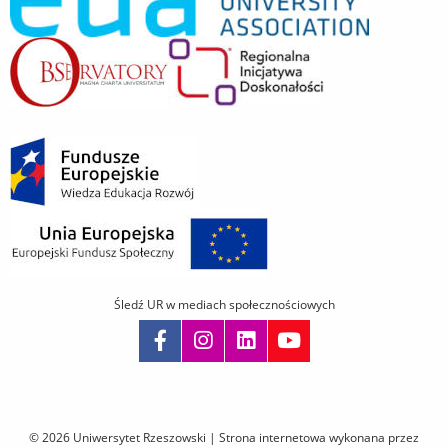
Śledź UR w mediach społecznościowych
Pomiń
nawigację
i
© 2026 Uniwersytet Rzeszowski |
Strona internetowa wykonana przez