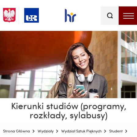
Słowa
kluczowe
Menu - górna belka
Kierunki studiów (programy,
rozkłady, sylabusy)
Strona Główna
Wydziały
Wydział Sztuk Pięknych
Student