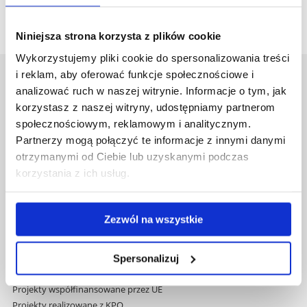
Niniejsza strona korzysta z plików cookie
Wykorzystujemy pliki cookie do spersonalizowania treści
i reklam, aby oferować funkcje społecznościowe i
Uniwersytet Rzeszowski
analizować ruch w naszej witrynie. Informacje o tym, jak
Al. Tadeusza Rejtana 16C
korzystasz z naszej witryny, udostępniamy partnerom
35-959 Rzeszów
społecznościowym, reklamowym i analitycznym.
Partnerzy mogą połączyć te informacje z innymi danymi
Pomiń
Polityka prywatności
otrzymanymi od Ciebie lub uzyskanymi podczas
nawigację
Mapa serwisu
korzystania z ich usług.
i
Biblioteka
przejdź
Wydawnictwo
do
Covid info
Zezwól na wszystkie
treści
Studia podyplomowe
Praca na UR
Zamówienia publiczne
Spersonalizuj
Fundusze strukturalne
Projekty współfinansowane przez UE
Projekty realizowane z KPO