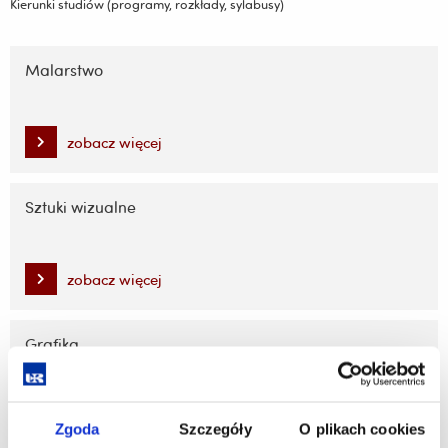
Kierunki studiów (programy, rozkłady, sylabusy)
Pomiń
nawigację
Malarstwo
i
przejdź
do
zobacz więcej
treści
Sztuki wizualne
zobacz więcej
Grafika
zobacz więcej
Zgoda
Szczegóły
O plikach cookies