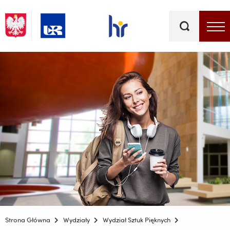
Słowa
kluczowe
Menu - górna belka
Strona Główna
Wydziały
Wydział Sztuk Pięknych