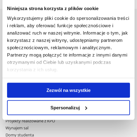
Niniejsza strona korzysta z plików cookie
Wykorzystujemy pliki cookie do spersonalizowania treści
Uniwersytet Rzeszowski
i reklam, aby oferować funkcje społecznościowe i
Al. Tadeusza Rejtana 16C
analizować ruch w naszej witrynie. Informacje o tym, jak
35-959 Rzeszów
korzystasz z naszej witryny, udostępniamy partnerom
społecznościowym, reklamowym i analitycznym.
Pomiń
Polityka prywatności
Partnerzy mogą połączyć te informacje z innymi danymi
nawigację
Mapa serwisu
otrzymanymi od Ciebie lub uzyskanymi podczas
i
Biblioteka
korzystania z ich usług.
przejdź
Wydawnictwo
do
Covid info
treści
Studia podyplomowe
Zezwól na wszystkie
Praca na UR
Zamówienia publiczne
Fundusze strukturalne
Spersonalizuj
Projekty współfinansowane przez UE
Projekty realizowane z KPO
Wynajem sal
Domy studenta