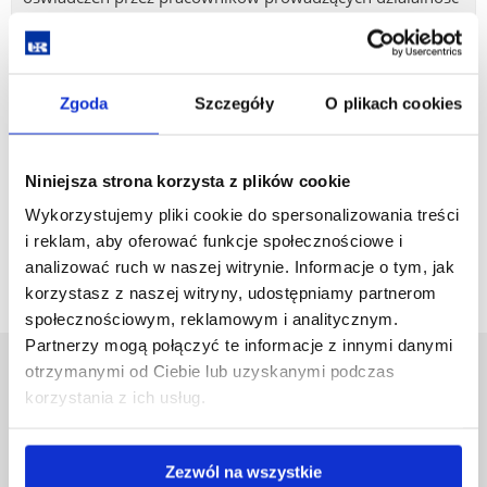
naukową oraz biorących udział w prowadzeniu
działalności naukowej, na potrzeby ewaluacji jakości
działalności naukowej oraz obowiązku raportowania
publikacji naukowych (zawiera załączniki do zarządzenia) -
Zgoda
Szczegóły
O plikach cookies
pobierz
Niniejsza strona korzysta z plików cookie
Wykorzystujemy pliki cookie do spersonalizowania treści
i reklam, aby oferować funkcje społecznościowe i
analizować ruch w naszej witrynie. Informacje o tym, jak
korzystasz z naszej witryny, udostępniamy partnerom
społecznościowym, reklamowym i analitycznym.
Partnerzy mogą połączyć te informacje z innymi danymi
otrzymanymi od Ciebie lub uzyskanymi podczas
Uniwersytet Rzeszowski
korzystania z ich usług.
Al. Tadeusza Rejtana 16C
35-959 Rzeszów
Zezwól na wszystkie
Pomiń
Polityka prywatności