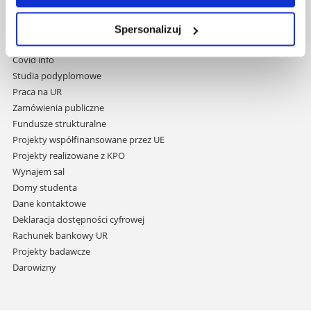
nawigację
Mapa serwisu
i
Biblioteka
Spersonalizuj
przejdź
Wydawnictwo
do
Covid info
treści
Studia podyplomowe
Praca na UR
Zamówienia publiczne
Fundusze strukturalne
Projekty współfinansowane przez UE
Projekty realizowane z KPO
Wynajem sal
Domy studenta
Dane kontaktowe
Deklaracja dostępności cyfrowej
Rachunek bankowy UR
Projekty badawcze
Darowizny