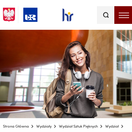
Słowa
kluczowe
Menu - górna belka
Strona Główna
Wydziały
Wydział Sztuk Pięknych
Wydział