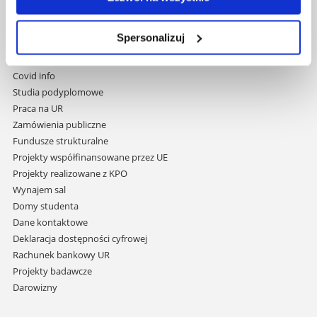
Pomiń
Polityka prywatności
nawigację
Mapa serwisu
Spersonalizuj
i
Biblioteka
przejdź
Wydawnictwo
do
Covid info
treści
Studia podyplomowe
Praca na UR
Zamówienia publiczne
Fundusze strukturalne
Projekty współfinansowane przez UE
Projekty realizowane z KPO
Wynajem sal
Domy studenta
Dane kontaktowe
Deklaracja dostępności cyfrowej
Rachunek bankowy UR
Projekty badawcze
Darowizny