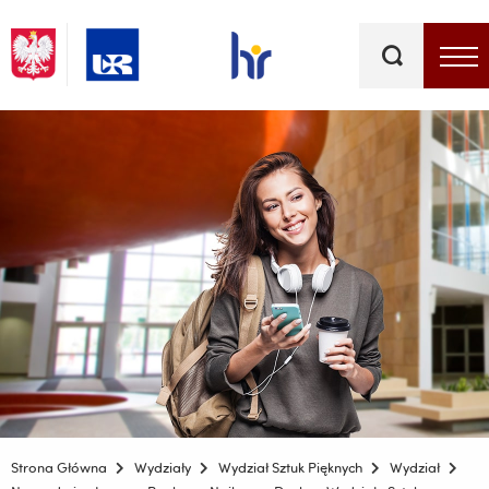
Słowa
kluczowe
Menu - górna belka
Strona Główna
Wydziały
Wydział Sztuk Pięknych
Wydział