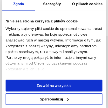
Zgoda
Szczegóły
O plikach cookies
zobacz więcej
Niniejsza strona korzysta z plików cookie
Wykorzystujemy pliki cookie do spersonalizowania treści
i reklam, aby oferować funkcje społecznościowe i
analizować ruch w naszej witrynie. Informacje o tym, jak
Uniwersytet Rzeszowski
korzystasz z naszej witryny, udostępniamy partnerom
społecznościowym, reklamowym i analitycznym.
Al. Tadeusza Rejtana 16C
35-959 Rzeszów
Partnerzy mogą połączyć te informacje z innymi danymi
otrzymanymi od Ciebie lub uzyskanymi podczas
Pomiń
Polityka prywatności
korzystania z ich usług.
nawigację
Mapa serwisu
i
Biblioteka
przejdź
Wydawnictwo
Zezwól na wszystkie
do
Covid info
treści
Studia podyplomowe
Spersonalizuj
Praca na UR
Zamówienia publiczne