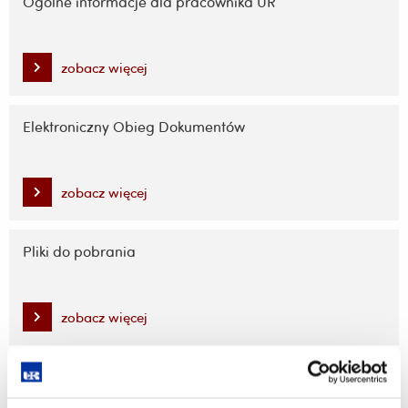
Ogólne informacje dla pracownika UR
i
przejdź
do
zobacz więcej
treści
Elektroniczny Obieg Dokumentów
zobacz więcej
Pliki do pobrania
zobacz więcej
Wirtualna uczelnia