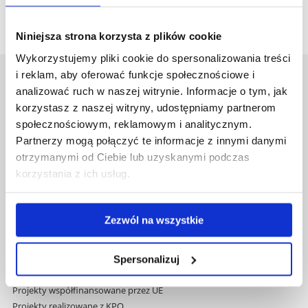
Niniejsza strona korzysta z plików cookie
Wykorzystujemy pliki cookie do spersonalizowania treści
i reklam, aby oferować funkcje społecznościowe i
Uniwersytet Rzeszowski
analizować ruch w naszej witrynie. Informacje o tym, jak
Al. Tadeusza Rejtana 16C
korzystasz z naszej witryny, udostępniamy partnerom
35-959 Rzeszów
społecznościowym, reklamowym i analitycznym.
Partnerzy mogą połączyć te informacje z innymi danymi
Pomiń
Polityka prywatności
otrzymanymi od Ciebie lub uzyskanymi podczas
nawigację
Mapa serwisu
korzystania z ich usług.
i
Biblioteka
przejdź
Wydawnictwo
do
Covid info
Zezwól na wszystkie
treści
Studia podyplomowe
Praca na UR
Zamówienia publiczne
Spersonalizuj
Fundusze strukturalne
Projekty współfinansowane przez UE
Projekty realizowane z KPO