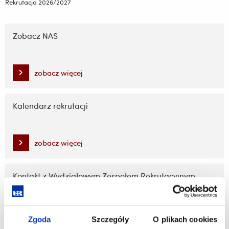
Rekrutacja 2026/2027
Pomiń
nawigację
Zobacz NAS
i
przejdź
do
zobacz więcej
treści
Kalendarz rekrutacji
zobacz więcej
Kontakt z Wydziałowym Zespołem Rekrutacyjnym
zobacz więcej
Zgoda
Szczegóły
O plikach cookies