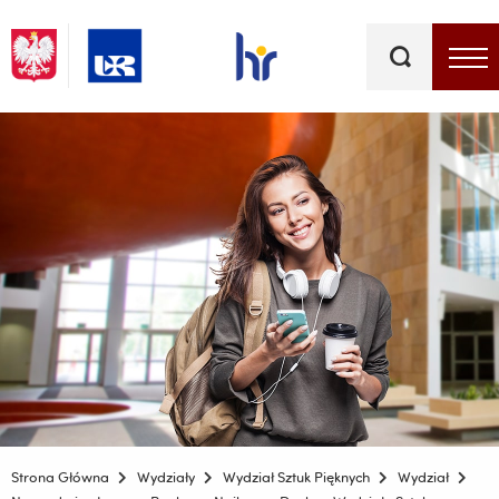
Słowa
kluczowe
Menu - górna belka
Strona Główna
Wydziały
Wydział Sztuk Pięknych
Wydział