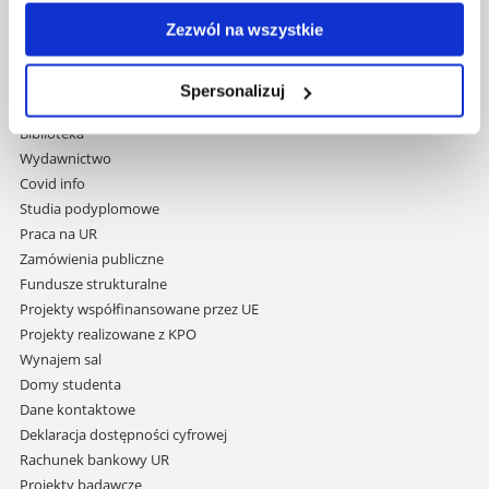
Al. Tadeusza Rejtana 16C
Zezwól na wszystkie
35-959 Rzeszów
Pomiń
Polityka prywatności
Spersonalizuj
nawigację
Mapa serwisu
i
Biblioteka
przejdź
Wydawnictwo
do
Covid info
treści
Studia podyplomowe
Praca na UR
Zamówienia publiczne
Fundusze strukturalne
Projekty współfinansowane przez UE
Projekty realizowane z KPO
Wynajem sal
Domy studenta
Dane kontaktowe
Deklaracja dostępności cyfrowej
Rachunek bankowy UR
Projekty badawcze