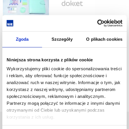
Zgoda
Szczegóły
O plikach cookies
Niniejsza strona korzysta z plików cookie
Joanna Półtorak - życiorys.pdf
Wykorzystujemy pliki cookie do spersonalizowania treści
i reklam, aby oferować funkcje społecznościowe i
Dokket 2021 kalendarium.pdf
analizować ruch w naszej witrynie. Informacje o tym, jak
korzystasz z naszej witryny, udostępniamy partnerom
społecznościowym, reklamowym i analitycznym.
Partnerzy mogą połączyć te informacje z innymi danymi
otrzymanymi od Ciebie lub uzyskanymi podczas
korzystania z ich usług.
Uniwersytet Rzeszowski