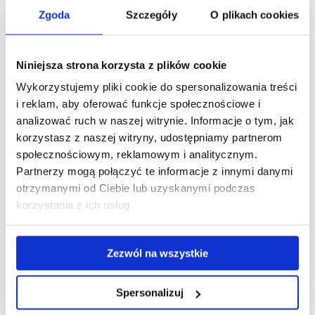
Walenia A, 2018, Mechanizmy kontroli instrumentów
Zgoda
Szczegóły
O plikach cookies
prawno – finansowych polityki spójności UE
w perspektywie finansowej 2014 - 2020, Wyd. Difin,
Warszawa 2018, ISBN: 978-83-8085-570-0, liczba stron:
Niniejsza strona korzysta z plików cookie
368
Wykorzystujemy pliki cookie do spersonalizowania treści
i reklam, aby oferować funkcje społecznościowe i
Walenia A., 2018, Ethical standards in the process of
analizować ruch w naszej witrynie. Informacje o tym, jak
counteracting financial abuse with regard to the EU budget
korzystasz z naszej witryny, udostępniamy partnerom
funds. The Case of Poland. Wyd. Uniwersytetu Łódzkiego,
społecznościowym, reklamowym i analitycznym.
Annales. Etyka w Życiu Gospodarczym, vol. 21, nr 2,s. 73 –
Partnerzy mogą połączyć te informacje z innymi danymi
97.
otrzymanymi od Ciebie lub uzyskanymi podczas
Walenia A., 2018, Podstawowe zasady programowania
korzystania z ich usług.
polityki spójności UE
w perspektywie finansowej 2014 – 2020. Zeszyty Naukowe
Staropolskiej Szkoły Wyższej w Kielcach. Polska i świat
Zezwól na wszystkie
wobec współczesnych wyzwań społeczno –
ekonomicznych, Zeszyt nr 9, s. 33 – 39.
Spersonalizuj
Walenia A., System podatkowy a szara strefa w gospodarce