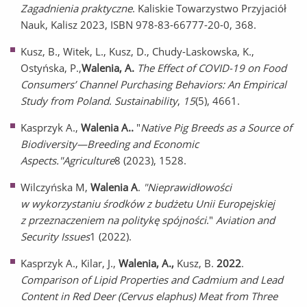
Zagadnienia praktyczne
. Kaliskie Towarzystwo Przyjaciół
Nauk, Kalisz 2023, ISBN 978-83-66777-20-0, 368.
Kusz, B., Witek, L., Kusz, D., Chudy-Laskowska, K.,
Ostyńska, P.,
Walenia, A.
The Effect of COVID-19 on Food
Consumers’ Channel Purchasing Behaviors: An Empirical
Study from Poland
.
Sustainability
,
15
(5), 4661.
Kasprzyk A.,
Walenia A..
"
Native Pig Breeds as a Source of
Biodiversity—Breeding and Economic
Aspects."
Agriculture
8 (2023), 1528.
Wilczyńska M,
Walenia A
.
"Nieprawidłowości
w wykorzystaniu środków z budżetu Unii Europejskiej
z przeznaczeniem na politykę spójności
."
Aviation and
Security Issues
1 (2022).
Kasprzyk A., Kilar, J.,
Walenia, A.,
Kusz, B.
2022
.
Comparison of Lipid Properties and Cadmium and Lead
Content in Red Deer (Cervus elaphus) Meat from Three