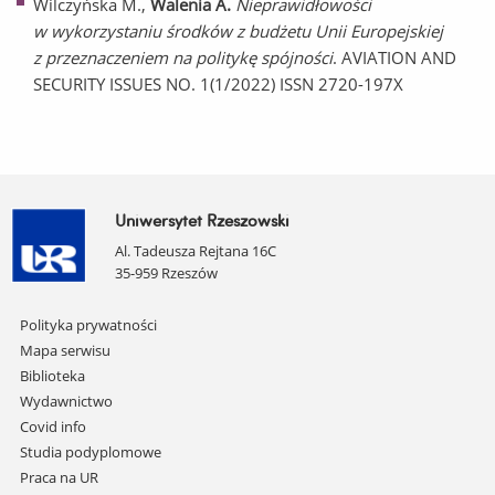
Wilczyńska M.,
Walenia A.
Nieprawidłowości
w wykorzystaniu środków z budżetu Unii Europejskiej
z przeznaczeniem na politykę spójności
. AVIATION AND
SECURITY ISSUES NO. 1(1/2022) ISSN 2720-197X
Uniwersytet Rzeszowski
Al. Tadeusza Rejtana 16C
35-959 Rzeszów
Pomiń
Polityka prywatności
nawigację
Mapa serwisu
i
Biblioteka
przejdź
Wydawnictwo
do
Covid info
treści
Studia podyplomowe
Praca na UR