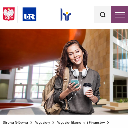
Słowa
kluczowe
Menu - górna belka
Strona Główna
Wydziały
Wydział Ekonomii i Finansów