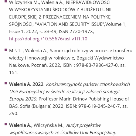
Wilczyńska M., Walenia A., NIEPRAWIDŁOWOŚCI
W WYKORZYSTANIU ŚRODKÓW Z BUDŻETU UNII
EUROPEJSKIEJ Z PRZEZNACZENIEM NA POLITYKĘ
SPÓJNOŚCI, "AVIATION AND SECURITY ISSUE",Volume 1,
Issue 1, 2022, s. 33-49, ISSN 2720-197X,
https://doi.org./10.55676/asi.v1i1.10
Miś T. , Walenia A., Samorząd rolniczy w procesie transferu
wiedzy i innowacji w rolnictwie, Bogucki Wydawnictwo
Naukowe, Poznań, 2022, ISBN : 978-83-7986-427-0, ss.
151.
Walenia A. 2022
.
Konkurencyjność państw członkowskich
Unii Europejskiej w świetle realizacji założeń strategii
Europa 2020.
Proffesor Marin Drinov Pubishing House of
BAS, Sofia (Bułgaria) 2022, ISBN: 978-619-245-240-7, ss.
290.
Walenia A.,
Wilczyńska M.,
Audyt projektów
współfinansowanych ze środków Unii Europejskiej.