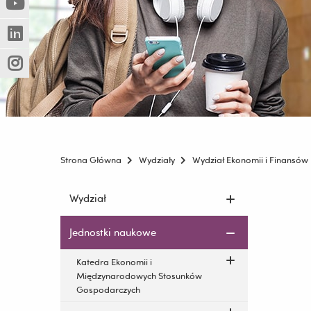
(Nowe
(Link
innej
okno)
do
strony)
(Nowe
(Link
innej
okno)
do
strony)
(Nowe
(Link
innej
okno)
do
strony)
innej
strony)
Strona Główna
Wydziały
Wydział Ekonomii i Finansów
Pomiń
Wydział
nawigację
i
Jednostki naukowe
przejdź
do
Katedra Ekonomii i
treści
Międzynarodowych Stosunków
Gospodarczych