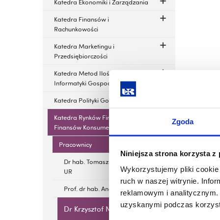
Katedra Ekonomiki i Zarządzania
Katedra Finansów i
Rachunkowości
Katedra Marketingu i
Przedsiębiorczości
Katedra Metod Ilościowych i
Informatyki Gospodarczej
Katedra Polityki Gospodarczej
Katedra Rynków Finansowych i
Zgoda
Finansów Konsumenckich
Pracownicy
Niniejsza strona korzysta z
Dr hab. Tomasz Potocki, prof.
Wykorzystujemy pliki cookie 
UR
ruch w naszej witrynie. Inf
Prof. dr hab. Andrzej Cwynar
reklamowym i analitycznym. 
uzyskanymi podczas korzysta
Dr Krzysztof Nowak