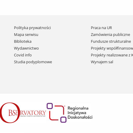
Pomiń
Polityka prywatności
Praca na UR
nawigację
Mapa serwisu
Zamówienia publiczne
i
Biblioteka
Fundusze strukturalne
przejdź
Wydawnictwo
Projekty współfinansow
do
Covid info
Projekty realizowane z
treści
Studia podyplomowe
Wynajem sal