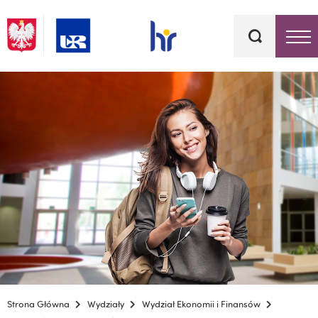
Słowa
kluczowe
Menu - górna belka
Strona Główna
Wydziały
Wydział Ekonomii i Finansów