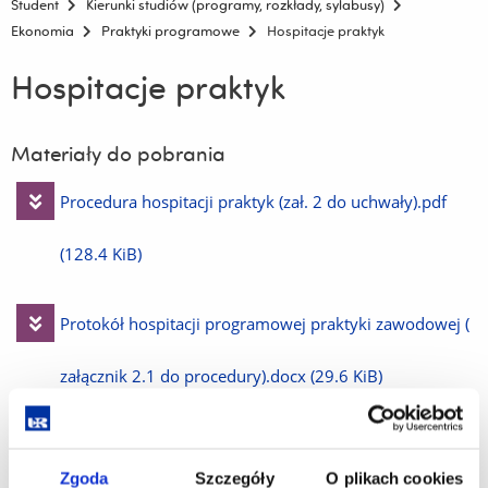
Student
Kierunki studiów (programy, rozkłady, sylabusy)
Ekonomia
Praktyki programowe
Hospitacje praktyk
Hospitacje praktyk
Materiały do pobrania
Pobierz
Procedura hospitacji praktyk (zał. 2 do uchwały).pdf
plik
(128.4 KiB)
Pobierz
Protokół hospitacji programowej praktyki zawodowej (
plik
załącznik 2.1 do procedury).docx
(29.6 KiB)
Pobierz
Uchwała16.03.2025 KK w sprawie ustalenia procedur
Zgoda
Szczegóły
O plikach cookies