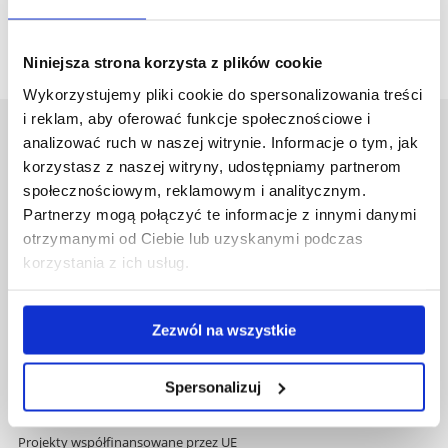
plik
zapewnienia jakości.pdf
(97.9 KiB)
Niniejsza strona korzysta z plików cookie
Wykorzystujemy pliki cookie do spersonalizowania treści
i reklam, aby oferować funkcje społecznościowe i
Uniwersytet Rzeszowski
analizować ruch w naszej witrynie. Informacje o tym, jak
korzystasz z naszej witryny, udostępniamy partnerom
Al. Tadeusza Rejtana 16C
35-959 Rzeszów
społecznościowym, reklamowym i analitycznym.
Partnerzy mogą połączyć te informacje z innymi danymi
Pomiń
Polityka prywatności
otrzymanymi od Ciebie lub uzyskanymi podczas
nawigację
Mapa serwisu
korzystania z ich usług.
i
Biblioteka
przejdź
Wydawnictwo
do
Covid info
Zezwól na wszystkie
treści
Studia podyplomowe
Praca na UR
Spersonalizuj
Zamówienia publiczne
Fundusze strukturalne
Projekty współfinansowane przez UE