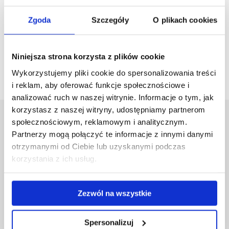
Zgoda
Szczegóły
O plikach cookies
Pobierz
Dyżury dydaktyczne w trakcie semestru letniego w
plik
roku akademickim 20252026.xlsx
(17.9 KiB)
Niniejsza strona korzysta z plików cookie
Wykorzystujemy pliki cookie do spersonalizowania treści
i reklam, aby oferować funkcje społecznościowe i
analizować ruch w naszej witrynie. Informacje o tym, jak
korzystasz z naszej witryny, udostępniamy partnerom
Uniwersytet Rzeszowski
społecznościowym, reklamowym i analitycznym.
Partnerzy mogą połączyć te informacje z innymi danymi
Al. Tadeusza Rejtana 16C
35-959 Rzeszów
otrzymanymi od Ciebie lub uzyskanymi podczas
korzystania z ich usług.
Pomiń
Polityka prywatności
nawigację
Mapa serwisu
i
Biblioteka
Zezwól na wszystkie
przejdź
Wydawnictwo
do
Covid info
Spersonalizuj
treści
Studia podyplomowe