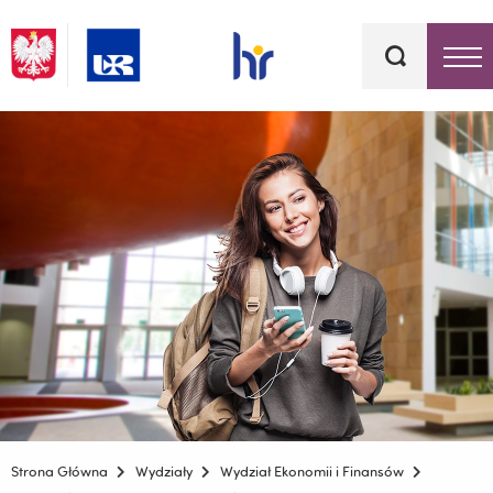
Słowa
kluczowe
Menu - górna belka
Strona Główna
Wydziały
Wydział Ekonomii i Finansów