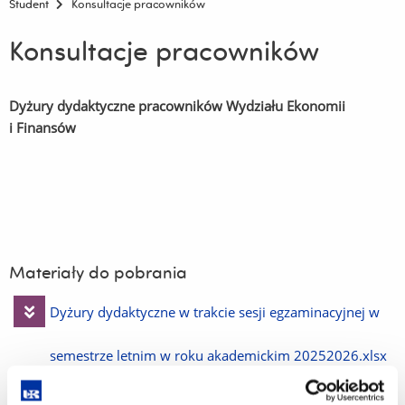
Student
Konsultacje pracowników
Konsultacje pracowników
Dyżury dydaktyczne pracowników Wydziału Ekonomii
i Finansów
Materiały do pobrania
Pobierz
Dyżury dydaktyczne w trakcie sesji egzaminacyjnej w
plik
semestrze letnim w roku akademickim 20252026.xlsx
(19.6 KiB)