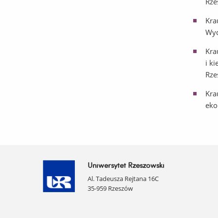
Rze
Kra
Wyd
Kra
i k
Rze
Kra
eko
Uniwersytet Rzeszowski
Al. Tadeusza Rejtana 16C
35-959 Rzeszów