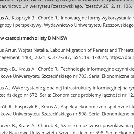
awnictwo Uniwersytetu Rzeszowskiego, Rzeszów 2012, ss. 106.
us A.
, Kasprzyk B., Chorób R., Innowacyjne formy wykorzystania 
gnozy i perspektywy. Wydawnictwo Uniwersytetu Rzeszowskiego,
 w czasopismach z listy B MNiSW
us Artur, Wojtas Natalia, Labour Migration of Parents and Threats 
agement, 14(8), 2021, s. 377-387, ISSN: 1911-8074, https://do
przyk B., Kraus A., Chorób R., Technologie informacyjne czynni
kowe Uniwersytetu Szczecińskiego nr 703, Seria: Ekonomiczne pr
us A., Wykorzystanie globalnej infrastruktury informacyjnej na 
zecińskiego nr 672, Seria: Ekonomiczne problemy łączności nr 12,
rób R., Kasprzyk B., Kraus A., Aspekty ekonomiczno-społeczne i
kowe Uniwersytetu Szczecińskiego nr 598, Seria: Ekonomiczne pr
przyk B., Kraus A., Chorób R., Szanse i możliwości poszukiwania
zyty Naukowe Uniwersytetu Szczecińskiego nr 598, Seria: Ekonom