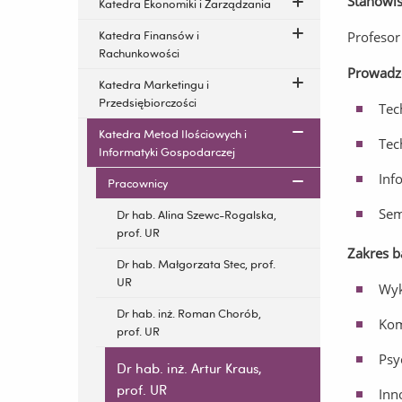
Stanowi
Katedra Ekonomiki i Zarządzania
Katedra Finansów i
Profesor
Rachunkowości
Prowadzo
Katedra Marketingu i
Przedsiębiorczości
Tec
Katedra Metod Ilościowych i
Tec
Informatyki Gospodarczej
Inf
Pracownicy
Sem
Dr hab. Alina Szewc-Rogalska,
prof. UR
Zakres 
Dr hab. Małgorzata Stec, prof.
UR
Wyk
Dr hab. inż. Roman Chorób,
Kom
prof. UR
Psy
Dr hab. inż. Artur Kraus,
prof. UR
Inn