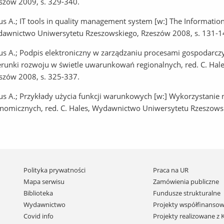
szów 2009, s. 329-340.
us A.; IT tools in quality management system [w:] The Information
awnictwo Uniwersytetu Rzeszowskiego, Rzeszów 2008, s. 131-1
us A.; Podpis elektroniczny w zarządzaniu procesami gospodarcz
ierunki rozwoju w świetle uwarunkowań regionalnych, red. C. Ha
szów 2008, s. 325-337.
us A.; Przykłady użycia funkcji warunkowych [w:] Wykorzystanie
nomicznych, red. C. Hales, Wydawnictwo Uniwersytetu Rzeszowsk
Pomiń
Polityka prywatności
Praca na UR
nawigację
Mapa serwisu
Zamówienia publiczne
i
Biblioteka
Fundusze strukturalne
przejdź
Wydawnictwo
Projekty współfinansow
do
Covid info
Projekty realizowane z
treści