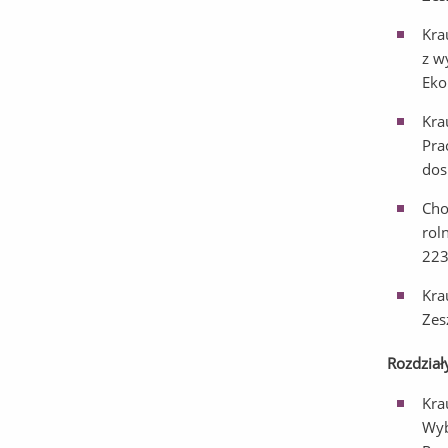
Kra
z w
Eko
Kra
Pra
dos
Cho
rol
223
Kra
Zes
Rozdział
Kra
Wyb