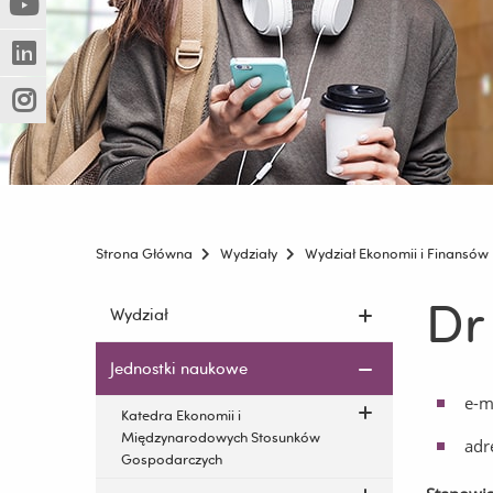
(Nowe
(Link
innej
okno)
do
strony)
(Nowe
(Link
innej
okno)
do
strony)
(Nowe
(Link
innej
okno)
do
strony)
innej
strony)
Strona Główna
Wydziały
Wydział Ekonomii i Finansów
Dr
Pomiń
Wydział
nawigację
i
Jednostki naukowe
przejdź
e-m
do
Katedra Ekonomii i
treści
Międzynarodowych Stosunków
adr
Gospodarczych