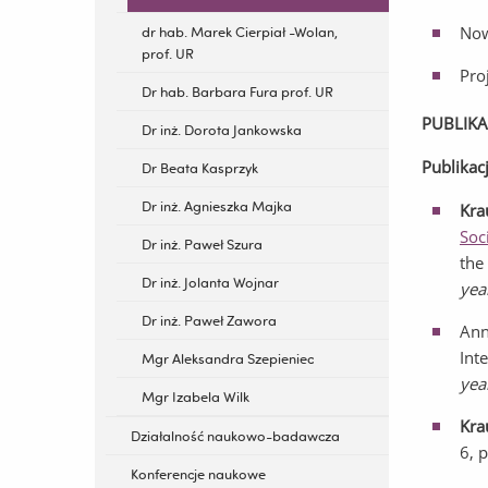
Now
dr hab. Marek Cierpiał -Wolan,
prof. UR
Pro
Dr hab. Barbara Fura prof. UR
PUBLIKA
Dr inż. Dorota Jankowska
Publikac
Dr Beata Kasprzyk
Dr inż. Agnieszka Majka
Krau
Soc
Dr inż. Paweł Szura
the
Dr inż. Jolanta Wojnar
yea
Dr inż. Paweł Zawora
Ann
Int
Mgr Aleksandra Szepieniec
yea
Mgr Izabela Wilk
Kra
Działalność naukowo-badawcza
6, 
Konferencje naukowe