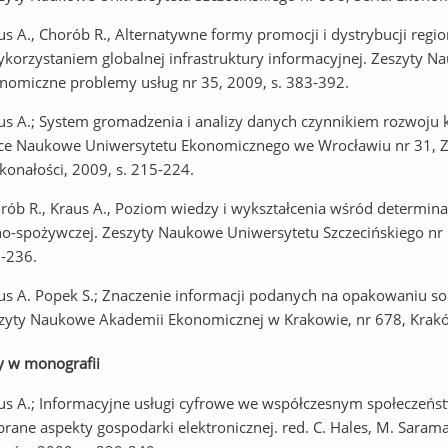
us A., Chorób R., Alternatywne formy promocji i dystrybucji re
ykorzystaniem globalnej infrastruktury informacyjnej. Zeszyty N
nomiczne problemy usług nr 35, 2009, s. 383-392.
us A.; System gromadzenia i analizy danych czynnikiem rozwoju ka
ce Naukowe Uniwersytetu Ekonomicznego we Wrocławiu nr 31, Z
konałości, 2009, s. 215-224.
rób R., Kraus A., Poziom wiedzy i wykształcenia wśród determi
no-spożywczej. Zeszyty Naukowe Uniwersytetu Szczecińskiego nr 
-236.
us A. Popek S.; Znaczenie informacji podanych na opakowaniu s
zyty Naukowe Akademii Ekonomicznej w Krakowie, nr 678, Krakó
y w monografii
us A.; Informacyjne usługi cyfrowe we współczesnym społeczeńst
rane aspekty gospodarki elektronicznej. red. C. Hales, M. Sa