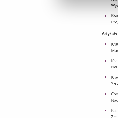
Wyd
Kra
Pro
Artykuły
Kra
Man
Kas
Nau
Kra
Szc
Cho
Nau
Kas
Zes