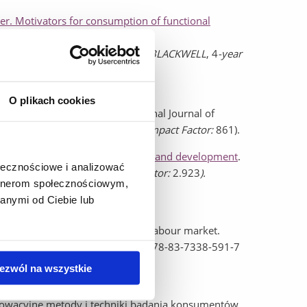
er. Motivators for consumption of functional
111/ijcs.12144
(Publisher: WILEY-BLACKWELL
, 4
-year
O plikach cookies
der Italian consumers
. International Journal of
sher: WILEY-BLACKWELL
, 4
-year Impact Factor:
861).
termining factors in product design and development
.
ołecznościowe i analizować
blishing Ltd.,
4-year Impact Factor:
2.923
).
artnerom społecznościowym,
anymi od Ciebie lub
 information technologies in the labour market.
, Rzeszów 2010, ss. 136. ISBN: 978-83-7338-591-7
ezwól na wszystkie
nowacyjne metody i techniki badania konsumentów.