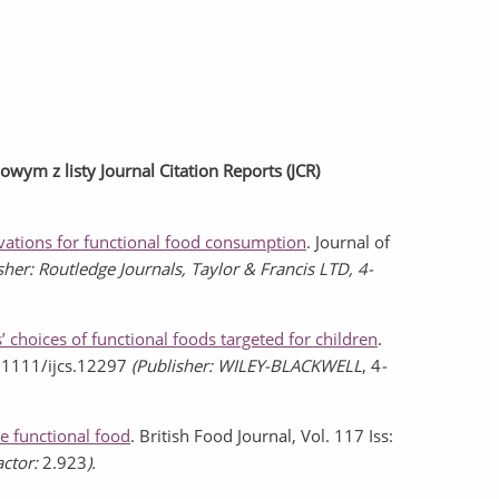
m z listy Journal Citation Reports (JCR)
vations for functional food consumption
. Journal of
sher: Routledge Journals, Taylor & Francis LTD, 4-
’ choices of functional foods targeted for children
.
0.1111/ijcs.12297
(Publisher: WILEY-BLACKWELL
, 4
-
e functional food
. British Food Journal, Vol. 117 Iss:
actor:
2.923
).