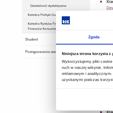
Kra
Działalność dydaktyczna
Dev
pro
Katedra Polityki Gospodarczej
.
Int
Katedra Rynków Finansowych i
Imp
Finansów Konsumenckich
Ann
Zgoda
Student
Awa
Con
Postępowania awansowe
Niniejsza strona korzysta z
Kra
Wykorzystujemy pliki cookie 
Bri
ruch w naszej witrynie. Inf
reklamowym i analitycznym. 
Monograf
uzyskanymi podczas korzysta
Kra
For
Monograf
Kra