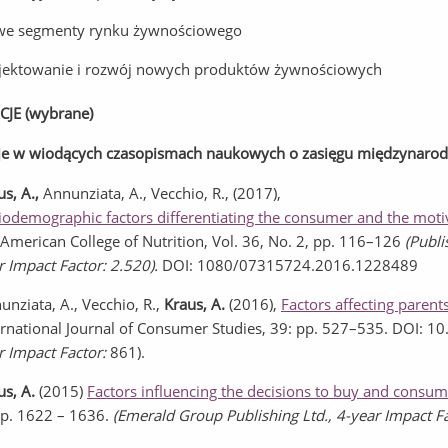
e segmenty rynku żywnościowego
jektowanie i rozwój nowych produktów żywnościowych
CJE (wybrane)
je w wiodących czasopismach naukowych o zasięgu międzynarodowy
s, A.,
Annunziata, A., Vecchio, R., (2017),
iodemographic factors differentiating the consumer and the moti
 American College of Nutrition, Vol. 36, No. 2, pp. 116–126
(Publi
r Impact Factor: 2.520).
DOI: 1080/07315724.2016.1228489
unziata, A., Vecchio, R.,
Kraus, A.
(2016),
Factors affecting parents
ernational Journal of Consumer Studies, 39: pp. 527–535. DOI: 1
r Impact Factor:
861).
us, A.
(2015)
Factors influencing the decisions to buy and consum
pp. 1622 – 1636.
(Emerald Group Publishing Ltd.,
4-year Impact F